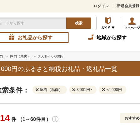
ログイン
新規会員登録
検索
お礼品から探す
地域から探す
肉
豚肉（精肉）
3,001円~5,000円
~5,000円のふるさと納税お礼品・返礼品一覧
検索条件：
豚肉（精肉）
3,001円~
~5,000円
14
おすすめ
件 （1～60件目）
寄付金額
解除
地域
解除
おすすめ
円～
新着順