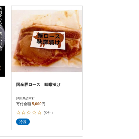
国産豚ロース 味噌漬け
静岡県函南町
寄付金額
5,000
円
（0件）
冷凍