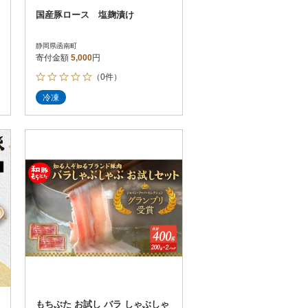
国産豚ロース 塩麹漬け
静岡県函南町
寄付金額
5,000
円
（0件）
冷凍
もちぶた お試し バラ しゃぶしゃ