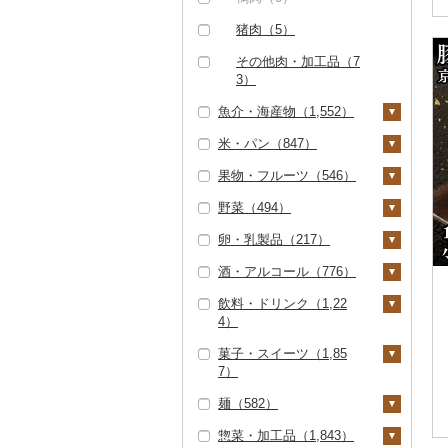
（1）
（6）
水炊き（4）
猪肉（5）
但馬牛（0）
その他豚肉（加工品）
地鶏（4）
その他肉・加工品（7
（163）
土佐あかうし（0）
3）
赤鶏さつま（0）
佐賀牛（5）
魚介・海産物（1,552）
その他鶏肉（47）
長崎和牛（0）
米・パン（847）
カニ（7）
あか牛（0）
果物・フルーツ（546）
ズワイガニ（3）
エビ（9）
米（614）
宮崎牛（0）
野菜（494）
タラバガニ（0）
甘エビ（5）
いくら（3）
精米（426）
雑穀（14）
ぶどう・マスカット
（0）
その他牛肉（精肉）
卵・乳製品（217）
毛ガニ（0）
ボタンエビ（0）
うに（1）
無洗米（76）
餅（74）
いも（107）
（108）
いちご（25）
酒・アルコール（776）
かにしゃぶ（0）
伊勢海老（0）
明太子・たらこ（15
玄米（52）
その他穀物加工品（7
じゃがいも（18）
トマト（40）
卵（116）
2）
5）
りんご（10）
飲料・ドリンク（1,22
その他カニ（4）
その他エビ（3）
金芽米（0）
さつまいも（77）
フルーツトマト（9）
玉ねぎ（87）
チーズ（57）
ビール・発泡酒（15
4）
明太子（143）
その他魚卵（9）
パン（92）
もも（3）
0）
ゆめぴりか（5）
その他いも（14）
ミニトマト（11）
ねぎ（9）
ヨーグルト（27）
菓子・スイーツ（1,85
たらこ（11）
数の子（4）
貝（81）
メロン（0）
ビール（0）
日本酒（425）
水・ミネラルウォータ
つや姫（7）
その他トマト（20）
とうもろこし（8）
牛乳（13）
7）
ー（45）
からすみ（5）
帆立（ホタテ）（6
うなぎ（7）
さくらんぼ（0）
発泡酒（1）
純米大吟醸（1）
焼酎（100）
コシヒカリ（148）
根菜（47）
バター（6）
麺（582）
8）
コーヒー・コーヒー豆
ケーキ（146）
キャビア（0）
鮮魚（79）
梨（2）
地ビール・クラフトビ
純米吟醸（2）
芋焼酎（3）
梅酒（79）
（767）
はえぬき（31）
人参（8）
アスパラガス（3）
その他乳製品（4）
惣菜・加工品（1,843）
鮑（アワビ）（1）
ール（26）
クッキー（113）
ラーメン（116）