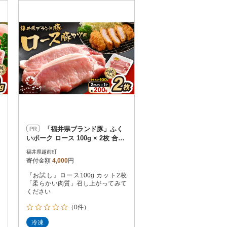
お届け時間帯指定可
発送される月指定可
件数順
90
評価順
120
が高い順
その他
解除
が低い順
さとふる限定のお礼品
定期便
さとふるアプリdeワンストップ申請
対象
「福井県ブランド豚」ふく
PR
いポーク ロース 100g × 2枚 合計
200g
福井県越前町
寄付金額
4,000
円
『お試し』ロース100g カット2枚
件）
「柔らかい肉質」召し上がってみて
ください
（0件）
冷凍