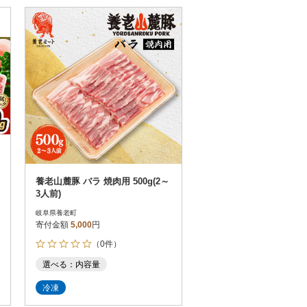
養老山麓豚 バラ 焼肉用 500g(2～
3人前)
岐阜県養老町
寄付金額
5,000
円
（0件）
選べる：内容量
冷凍