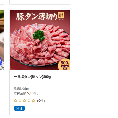
一番塩タン(豚タン)800g
愛媛県松山市
寄付金額
5,000
円
（0件）
冷凍