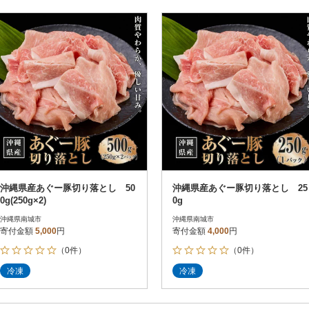
沖縄県産あぐー豚切り落とし 50
沖縄県産あぐー豚切り落とし 25
0g(250g×2)
0g
沖縄県南城市
沖縄県南城市
寄付金額
5,000
円
寄付金額
4,000
円
（0件）
（0件）
冷凍
冷凍