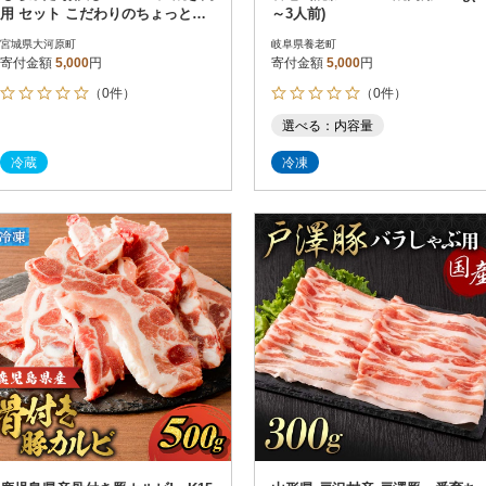
用 セット こだわりのちょっと贅
～3人前)
沢を[53751222]
宮城県大河原町
岐阜県養老町
寄付金額
5,000
円
寄付金額
5,000
円
（0件）
（0件）
選べる：内容量
冷蔵
冷凍