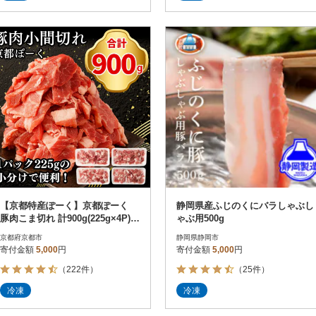
【京都特産ぽーく】京都ぽーく
静岡県産ふじのくにバラしゃぶし
豚肉こま切れ 計900g(225g×4P)|
ゃぶ用500g
人気 京都産豚肉 銘柄豚肉
京都府京都市
静岡県静岡市
寄付金額
5,000
円
寄付金額
5,000
円
（222件）
（25件）
冷凍
冷凍