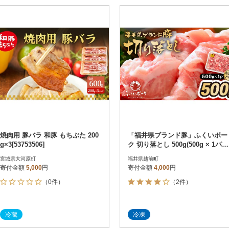
焼肉用 豚バラ 和豚 もちぶた 200
「福井県ブランド豚」ふくいポー
g×3[53753506]
ク 切り落とし 500g(500g × 1パッ
ク)
宮城県大河原町
福井県越前町
寄付金額
5,000
円
寄付金額
4,000
円
（0件）
（2件）
冷蔵
冷凍