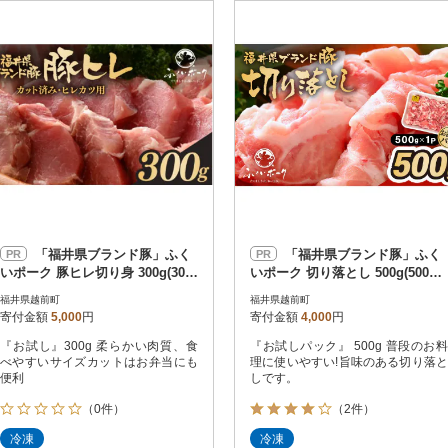
円
レビュー
レビュー
決済方法
解除
寄付金額
PayPay
発送種別
解除
クレジットカード決済
寄付金額
通常
Amazon Pay
冷蔵便
楽天ペイ
冷凍便
メルペイ
コンビニ支払い
ソフトバンクまとめて支払い
au PAY（auかんたん決済）
「福井県ブランド豚」ふく
「福井県ブランド豚」ふく
PR
PR
d払い
いポーク 豚ヒレ切り身 300g(300
いポーク 切り落とし 500g(500g
金融機関(Pay-easy決済)
g × 1パック)
× 1パック)
福井県越前町
福井県越前町
寄付金額
5,000
円
寄付金額
4,000
円
『お試し』300g 柔らかい肉質、食
『お試しパック』 500g 普段のお料
解除
結果を見る（
214
べやすいサイズカットはお弁当にも
理に使いやすい!旨味のある切り落と
便利
しです。
（0件）
（2件）
冷凍
冷凍