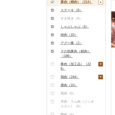
ハンバーグ（35）
豚肉（精肉）（214）
しゃぶしゃぶ（5）
もつ鍋（10）
ステーキ（8）
焼肉（77）
ローストビーフ（0）
すき焼き（0）
牛タン（25）
ビーフジャーキー
しゃぶしゃぶ（6）
和牛（3）
（1）
焼肉（10）
黒毛和牛（23）
その他牛肉（加工品）
アグー豚（2）
（29）
白老牛（0）
その他豚肉（精肉）
仙台牛（0）
（186）
米沢牛（0）
豚肉（加工品）（22
9）
山形牛（0）
ハンバーグ（6）
鶏肉（244）
常陸牛（0）
もつ鍋（2）
鶏肉（精肉）（175）
鹿肉（10）
上州牛（0）
ハム（4）
ハム・ソーセージ
馬肉（0）
飛騨牛（2）
（4）
ソーセージ・ウインナ
羊肉・ラム肉（ジンギ
近江牛（33）
ー（47）
唐揚げ（23）
スカン）（0）
神戸牛・神戸ビーフ
ベーコン・サラミ
中津からあげ（0）
鴨肉（0）