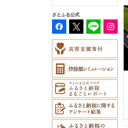
その他鮮魚（22）
その他缶詰・瓶詰（9
スプーン・フォーク・
鍋（0）
トイレットペーパー
本・CD・DVD（8）
スリッパ・下駄・草履
ペンダント・ネックレ
その他服飾小物（21
備前焼（0）
ゴルフプレー券（1）
プロテイン（0）
その他調味料（236）
3）
ナイフ（17）
（14）
その他洋服（27）
（39）
ス（3）
7）
工芸品（57）
造花・プリザーブドフ
その他スポーツ（4
まな板（6）
おもちゃ・ぬいぐるみ
美濃焼（0）
GDOふるさとゴルフ
花火大会チケット
その他美容（63）
ラワー（9）
2）
さとふる公式
皿・椀（9）
ティッシュ（9）
（52）
その他靴・履物（29
ピアス・イヤリング
財布（14）
播州そろばん（0）
プレークーポン（0）
（4）
土鍋（0）
村上木彫堆朱（0）
5）
（4）
その他花（6）
弁当箱（56）
その他日用品（266）
ご当地キャラクター
ショール・ストール
美濃和紙（2）
その他のゴルフプレー
カタログギフト（1）
その他キッチン用品
その他陶器・漆器
（61）
真珠・パール（0）
（1）
券（1）
その他食器（68）
（150）
（6）
民芸品（5）
その他体験・チケット
ベビー用品（111）
その他アクセサリー
ネクタイ・ベルト（1
（120）
（22）
3）
ペット用品（197）
マフラー・手袋（8）
防災グッズ（34）
その他服飾小物（17
その他雑貨（708）
9）