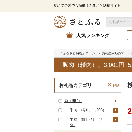
初めての方でも簡単！ふるさと納税サイト
人気ランキング
「ふるさと納税」ホーム
お礼品から探す
豚肉（精肉）、3,001円
お礼品カテゴリ
解除
肉（997）
2
牛肉（精肉）（206）
ステーキ（4）
牛肉（加工品）（7
8）
すき焼き（6）