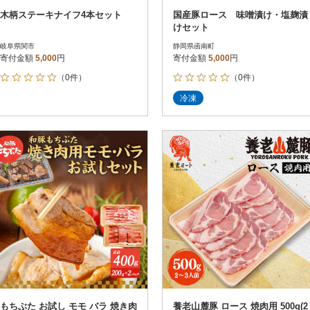
木柄ステーキナイフ4本セット
国産豚ロース 味噌漬け・塩麹漬
けセット
岐阜県関市
静岡県函南町
寄付金額
5,000
円
寄付金額
5,000
円
（0件）
（0件）
冷凍
もちぶた お試し モモ バラ 焼き肉
養老山麓豚 ロース 焼肉用 500g(2