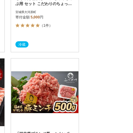
ぶ用 セット こだわりのちょっと
贅沢を[53751223]
宮城県大河原町
寄付金額
5,000
円
（1件）
冷蔵