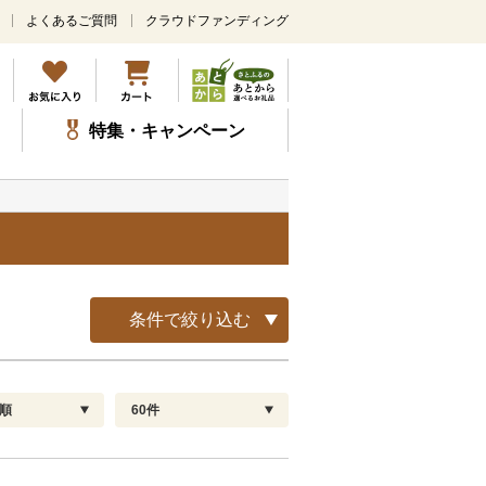
よくあるご質問
クラウドファンディング
メ
イ
ン
コ
ン
特集・キャンペーン
テ
ン
ツ
に
ス
キ
ッ
プ
条件で絞り込む
順
60件
配送指定
解除
順
30
お届け日時指定可
60