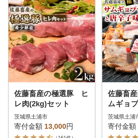
佐藤畜産の極選豚 ヒ
佐藤畜産
レ肉(2kg)セット
ムギョ
肉2kg
茨城県土浦市
茨城県土浦
ット
寄付金額
13,000
円
寄付金額
（161件）