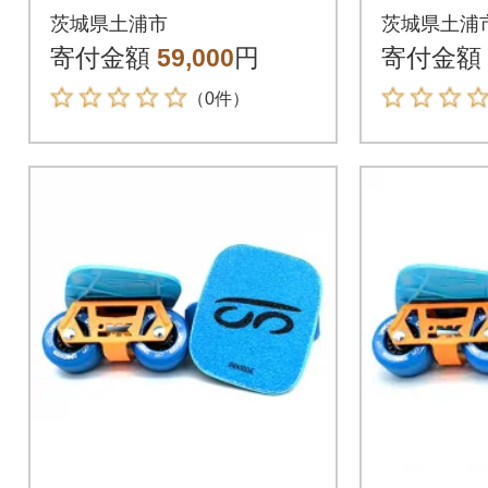
/ BW.Logo - フリース
クア AB.
茨城県土浦市
茨城県土浦
ケート
フリー
寄付金額
59,000
円
寄付金額
（0件）