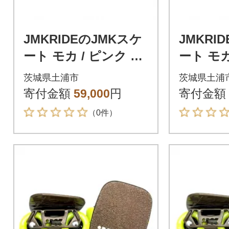
JMKRIDEのJMKスケ
JMKRI
ート モカ / ピンク P
ート モカ
W.JMKRIDE - フリー
Snow 
茨城県土浦市
茨城県土浦
スケート
ト
寄付金額
59,000
円
寄付金額
（0件）