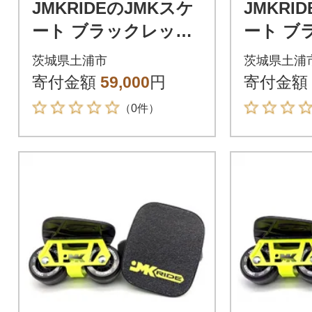
JMKRIDEのJMKスケ
JMKRI
ート ブラックレッド
ート ブ
/ ブラック BR.Logo -
/ ブラッ
茨城県土浦市
茨城県土浦
フリースケート
- フリ
寄付金額
59,000
円
寄付金額
（0件）