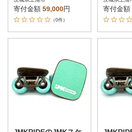
ト VB.L - フリースケ
ト V.S
寄付金額
59,000
円
寄付金額
ート
ト
（0件）
JMKRIDEのJMKスケ
JMKRI