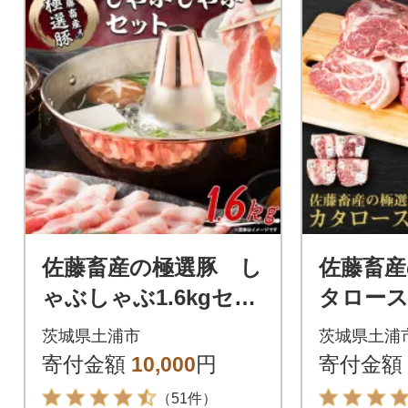
佐藤畜産の極選豚 し
佐藤畜産
ゃぶしゃぶ1.6kgセッ
タロース
ト
茨城県土浦市
茨城県土浦
寄付金額
10,000
円
寄付金額
（51件）