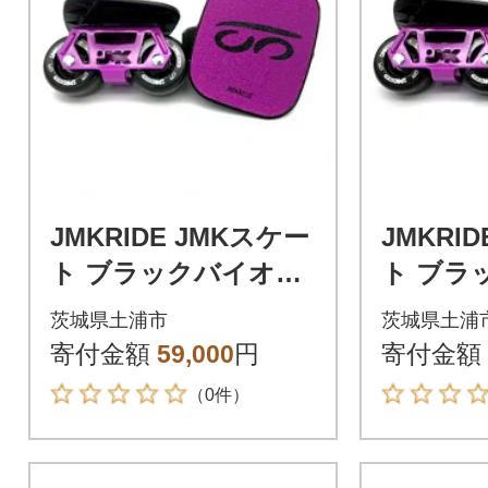
JMKRIDE JMKスケー
JMKRI
ト ブラックバイオレ
ト ブラ
ット / ブラック VB.L
ット / ブ
茨城県土浦市
茨城県土浦
- フリースケート
フリー
寄付金額
59,000
円
寄付金額
（0件）