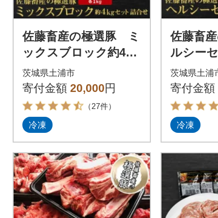
佐藤畜産の極選豚 ミ
佐藤畜産
ックスブロック約4kg
ルシー
セット
茨城県土浦市
茨城県土浦
寄付金額
20,000
円
寄付金額
（27件）
冷凍
冷凍