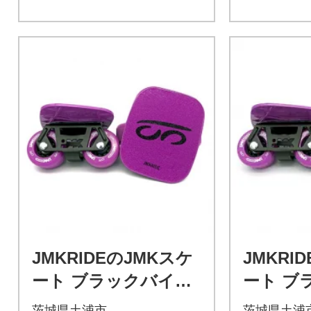
JMKRIDEのJMKスケ
JMKRI
ート ブラックバイオ
ート ブ
レット / バイオレッ
レット 
茨城県土浦市
茨城県土浦