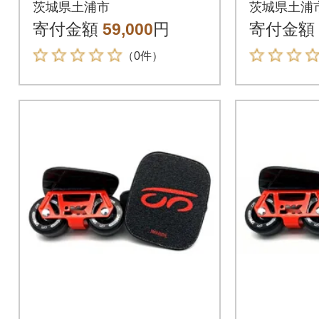
ト B.Snow - フリース
/ ブラック
茨城県土浦市
茨城県土浦
ケート
リース
寄付金額
59,000
円
寄付金額
（0件）