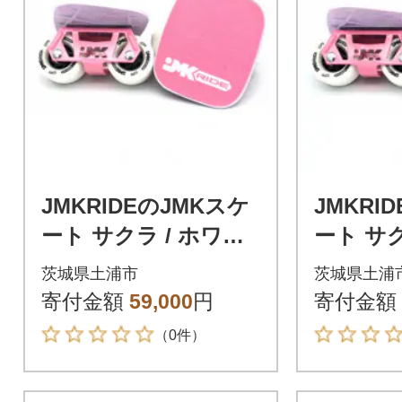
JMKRIDEのJMKスケ
JMKRI
ート サクラ / ホワイ
ート サク
ト PW.JMKRIDE - フ
ト WP.J
茨城県土浦市
茨城県土浦
リースケート
リース
寄付金額
59,000
円
寄付金額
（0件）