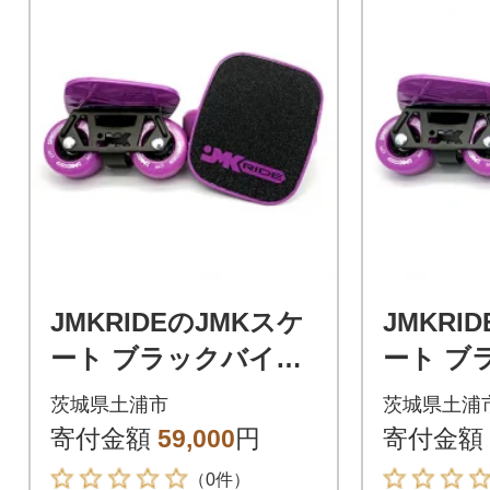
JMKRIDEのJMKスケ
JMKRI
ート ブラックバイオ
ート ブ
レット / バイオレッ
レット 
茨城県土浦市
茨城県土浦
ト BV.J - フリースケ
ト BV.
寄付金額
59,000
円
寄付金額
ート
ート
（0件）