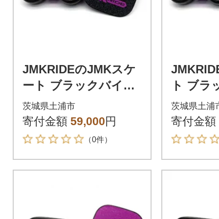
JMKRIDEのJMKスケ
JMKRI
ート ブラックバイオ
ト ブラ
レット / ブラック BV.
ット / 
茨城県土浦市
茨城県土浦
J - フリースケート
- フリ
寄付金額
59,000
円
寄付金額
（0件）