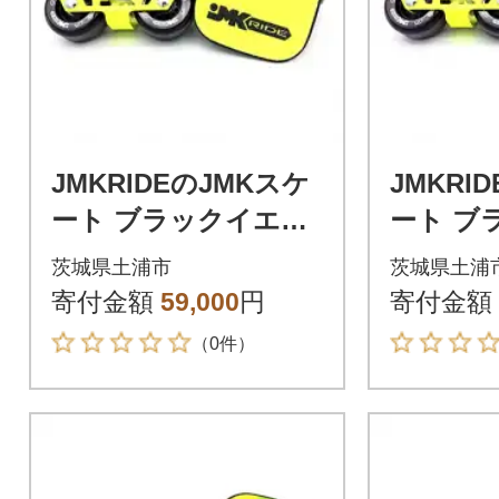
JMKRIDEのJMKスケ
JMKRI
ート ブラックイエロ
ート ブ
ー / ブラック YB.JMK
ー / ブラ
茨城県土浦市
茨城県土浦
- フリースケート
o - フ
寄付金額
59,000
円
寄付金額
（0件）