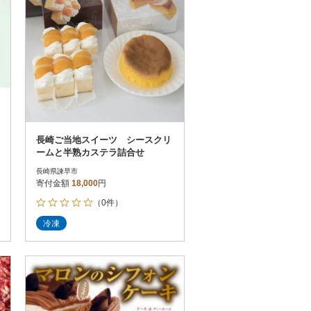
長崎ご当地スイーツ シースクリ
ームと半熟カステラ詰合せ
長崎県諫早市
寄付金額
18,000
円
（0件）
冷凍