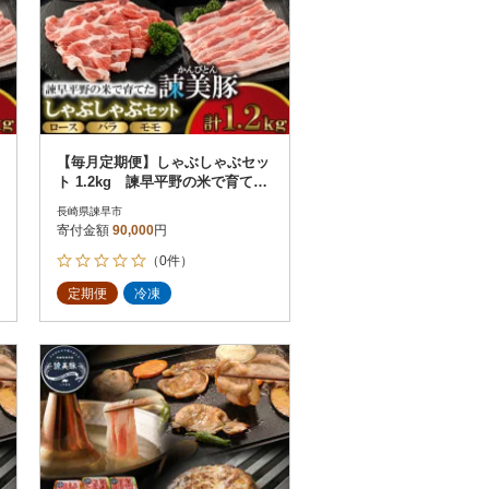
【毎月定期便】しゃぶしゃぶセッ
ト 1.2kg 諫早平野の米で育てた
諫美豚(かんびとん)全6回
長崎県諫早市
寄付金額
90,000
円
（0件）
定期便
冷凍