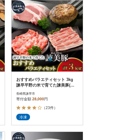
お届け時間帯指定可
発送される月指定可
件数順
90
評価順
120
が高い順
その他
解除
が低い順
さとふる限定のお礼品
定期便
さとふるアプリdeワンストップ申請
対象
おすすめバラエティセット 3kg
諫早平野の米で育てた諫美豚(か
んびとん)【土井農場】
長崎県諫早市
寄付金額
28,000
円
（23件）
件）
冷凍