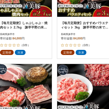
【毎月定期便】しゃぶしゃぶ・焼
【毎月定期便】おすすめバラエテ
肉セット 2.7kg 諫早平野の米で
ィセット 3kg 諫早平野の米で育
育てた諫美豚(かんびとん)全3回
てた諫美豚(かんびとん)全3回
長崎県諫早市
長崎県諫早市
寄付金額
84,000
円
寄付金額
84,000
円
（0件）
（0件）
定期便
冷凍
定期便
冷凍