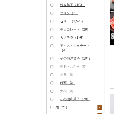
牡蠣（カキ）（19）
イカ・タコ（0）
はえぬき（0）
人参（2）
アスパラガス（0）
その他乳製品（0）
大吟醸（3）
泡盛（0）
飲料（0）
茶（0）
和梨（1）
マンゴー（0）
焼き菓子（103）
あさり（0）
海苔・海藻（162）
さがびより（0）
大根（0）
豆（1）
吟醸（3）
ワイン（0）
コーヒー豆（295）
果汁飲料（34）
洋梨・ラフランス
みかん・柑橘（29）
プリン（2）
しじみ（0）
海苔（0）
干物（0）
あきたこまち（0）
自然薯（0）
きのこ（0）
その他日本酒（9）
ウイスキー（0）
（0）
粉（296）
りんごジュース（0）
紅茶（0）
みかん（27）
すいか（0）
ゼリー（1,525）
サザエ（0）
わかめ（162）
その他魚介・加工品
ひとめぼれ（0）
レンコン（1）
その他野菜（385）
リキュール・洋酒
ドリップ（0）
みかんジュース（オレ
その他飲料・ジュース
（184）
レモン（2）
キウイ（0）
（0）
チョコレート（29）
ンジジュース）（3
（267）
はまぐり（0）
ひじき（162）
ミルキークィーン
にんにく・生姜（0）
山菜（0）
4）
しらす・ちりめん
（0）
不知火・デコポン
柿（カキ）（0）
甘酒（4）
カステラ（176）
野菜ジュース（2）
その他貝（0）
その他海苔・海藻
その他根菜（0）
かぼちゃ（0）
（0）
（1）
その他果汁飲料（3
（0）
ななつぼし（0）
ドライフルーツ（0）
ノンアルコール（0）
アイス・ジェラート
炭酸飲料（0）
0）
茄子（0）
かまぼこ・練り製品
せとか（0）
（4）
その他米（0）
その他果物（3）
その他酒（8）
（6）
豆乳（0）
レタス（0）
文旦（0）
その他洋菓子（104）
びわ（0）
その他魚介・加工品
その他飲料・ジュース
その他野菜（385）
まどんな（0）
煎餅・おかき（0）
（178）
（265）
ブルーベリー（3）
ポンカン（0）
羊羹（0）
パイナップル（0）
その他柑橘（0）
饅頭（3）
栗（0）
大福（0）
その他果物（0）
その他和菓子（78）
麺（24）