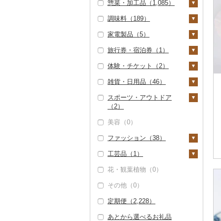
惣菜・加工品（1,085）
ラーメン（0）
調味料（189）
うどん（8）
惣菜（42）
家電製品（5）
そば（2）
餃子（12）
カレー・シチュー（1
砂糖（0）
2）
旅行券・宿泊券（1）
パスタ（0）
シュウマイ（4）
塩（0）
季節・空調家電（0）
カレー（12）
鍋（836）
体験・チケット（2）
ひやむぎ（0）
コロッケ（2）
醤油（51）
キッチン家電（0）
旅行券（0）
シチュー（0）
肉（836）
ピザ（0）
雑貨・日用品（46）
そうめん（0）
その他惣菜（26）
味噌（0）
照明器具（0）
宿泊券（1）
PayPay商品券（0）
魚（0）
レトルト（7）
スポーツ・アウトドア
その他麺（22）
酢（0）
パソコン・周辺機器
食事券（0）
家具・インテリア（1
（2）
その他鍋（0）
スープ（0）
（1）
2）
だし（51）
温泉・サウナ・スパ利
美容（0）
豆腐・納豆（0）
TV・オーディオ・カ
用券（0）
タンス（0）
寝具（1）
ゴルフ（0）
食用油（2）
メラ（0）
ファッション（38）
漬物（1）
水族館（0）
机・テーブル（2）
布団（1）
タオル（0）
釣り（0）
えごま油（2）
はちみつ（6）
美容・健康家電（0）
工芸品（1）
梅干（0）
缶詰・瓶詰（8）
動物園（0）
椅子・チェア・ソファ
枕（0）
文房具・印鑑（5）
サイクリング（0）
鞄・バッグ（10）
オリーブオイル（0）
ドレッシング（2）
カー用品（4）
（4）
花・観葉植物（0）
キムチ（0）
肉（0）
乾物（162）
釣り（0）
毛布（0）
ボールペン（0）
食器（1）
アウトドア・キャンプ
トートバッグ・ショル
洋服（18）
織物（0）
ごま油（0）
その他調味料（179）
時計（0）
その他家具・インテリ
（2）
ダーバッグ（3）
その他（0）
その他漬物（1）
魚（1）
燻製（スモーク）（1
ダイビング（0）
タオルケット（0）
ノート・ファイル
グラス・カップ（1）
キッチン用品（6）
女性・レディース
和服（0）
陶器・漆器（1）
ア（6）
その他食用油（0）
みりん（0）
4）
その他家電（0）
（0）
その他スポーツ（0）
キャリーバッグ・スー
（5）
定期便（2,228）
果物（1）
スキーチケット・リフ
その他寝具（0）
タンブラー（0）
包丁（0）
日用品（0）
靴・履物（0）
信楽焼（0）
その他装飾品・工芸品
ツケース（0）
ケチャップ（0）
おせち（0）
ト券（0）
印鑑（0）
男性・メンズ（5）
（0）
あとから選べるお礼品
ジャム（5）
箸（0）
フライパン（0）
楽器・器材（0）
アクセサリー（0）
唐津焼（0）
その他鞄・バッグ