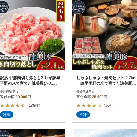
円
レビュー
レビュー
決済方法
解除
寄付金額
PayPay
発送種別
解除
クレジットカード決済
寄付金額
通常
Amazon Pay
冷蔵便
楽天ペイ
冷凍便
メルペイ
コンビニ支払い
ソフトバンクまとめて支払い
au PAY（auかんたん決済）
訳あり!豚肉切り落とし2.1kg!諫早
しゃぶしゃぶ・焼肉セット 2.7kg
d払い
平野の米で育てた諫美豚(かんび
諫早平野の米で育てた諫美豚
金融機関(Pay-easy決済)
とん)
(かんびとん)【土井農場】
長崎県諫早市
長崎県諫早市
寄付金額
10,000
円
寄付金額
28,000
円
（138件）
（10件）
解除
結果を見る（
1,622
冷凍
冷凍