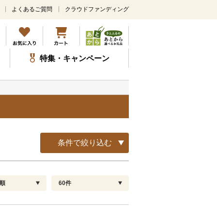
よくあるご質問
クラウドファンディング
メ
イ
ン
コ
ン
特集・キャンペーン
テ
ン
ツ
に
ス
キ
ッ
プ
条件で絞り込む
順
60件
配送指定
解除
順
30
お届け日時指定可
60