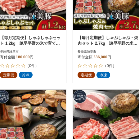
【毎月定期便】しゃぶしゃぶセッ
【毎月定期便】しゃぶしゃぶ・焼
ト 1.2kg 諫早平野の米で育てた
肉セット 2.7kg 諫早平野の米で
諫美豚(かんびとん)全12回
育てた諫美豚(かんびとん)全12回
長崎県諫早市
長崎県諫早市
寄付金額
180,000
円
寄付金額
336,000
円
（0件）
（0件）
定期便
冷凍
定期便
冷凍