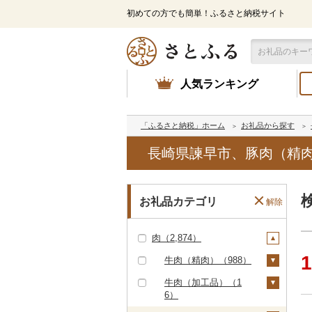
初めての方でも簡単！ふるさと納税サイト
人気ランキング
「ふるさと納税」ホーム
お礼品から探す
長崎県諫早市、豚肉（精肉
お礼品カテゴリ
解除
肉（2,874）
1
牛肉（精肉）（988）
ステーキ（363）
牛肉（加工品）（1
6）
すき焼き（135）