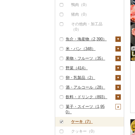
（0）
ベーコン・サラミ（7
中津からあげ（0）
鴨肉（0）
8）
但馬牛（0）
水炊き（0）
猪肉（0）
その他豚肉（加工品）
土佐あかうし（0）
地鶏（0）
その他肉・加工品
（18）
（0）
佐賀牛（0）
赤鶏さつま（0）
魚介・海産物（2,390）
長崎和牛（209）
その他鶏肉（0）
米・パン（348）
カニ（0）
あか牛（0）
果物・フルーツ（35）
エビ（2）
米（337）
宮崎牛（0）
野菜（414）
甘エビ（0）
いくら（0）
精米（244）
雑穀（7）
ぶどう・マスカット
その他牛肉（精肉）
（0）
（142）
卵・乳製品（2）
ボタンエビ（0）
うに（0）
無洗米（0）
餅（0）
いも（9）
いちご（4）
酒・アルコール（28）
伊勢海老（2）
明太子・たらこ（1）
玄米（9）
その他穀物加工品
じゃがいも（0）
トマト（16）
卵（2）
（3）
りんご（0）
飲料・ドリンク（893）
その他エビ（0）
明太子（1）
その他魚卵（0）
金芽米（0）
さつまいも（8）
フルーツトマト（0）
玉ねぎ（0）
チーズ（0）
ビール・発泡酒（0）
パン（1）
もも（0）
菓子・スイーツ（1,95
たらこ（0）
貝（19）
ゆめぴりか（0）
その他いも（1）
ミニトマト（15）
ねぎ（0）
ヨーグルト（0）
日本酒（16）
水・ミネラルウォータ
0）
メロン（0）
ー（1）
帆立（ホタテ）（0）
うなぎ（2,199）
つや姫（0）
その他トマト（1）
とうもろこし（0）
牛乳（0）
純米大吟醸（2）
焼酎（0）
さくらんぼ（0）
コーヒー・コーヒー豆
ケーキ（7）
鮑（アワビ）（0）
鮮魚（0）
コシヒカリ（84）
根菜（3）
バター（0）
純米吟醸（1）
梅酒（0）
（591）
梨（1）
クッキー（0）