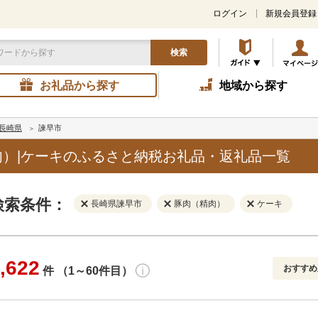
ログイン
新規会員登録
検索
お礼品から探す
地域から探す
長崎県
諫早市
）|ケーキのふるさと納税お礼品・返礼品一覧
検索条件：
長崎県諫早市
豚肉（精肉）
ケーキ
,622
おすすめ
件 （1～60件目）
寄付金額
解除
地域
解除
おすすめ
円～
新着順