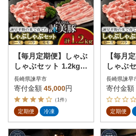
【毎月定期便】しゃぶ
【毎月定
しゃぶセット 1.2kg
しゃぶセ
諫早平野の米で育てた
諫早平野
長崎県諫早市
長崎県諫早
諫美豚(かんびとん)全
諫美豚(
寄付金額
45,000
円
寄付金額
3回
6回
（1件）
定期便
冷凍
定期便