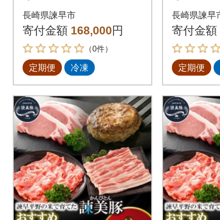
2.7kg 諫早平野の米
2.7kg
長崎県諫早市
長崎県諫早
で育てた諫美豚(かん
で育てた
寄付金額
168,000
円
寄付金額
びとん)全6回
びとん)
（0件）
定期便
冷凍
定期便