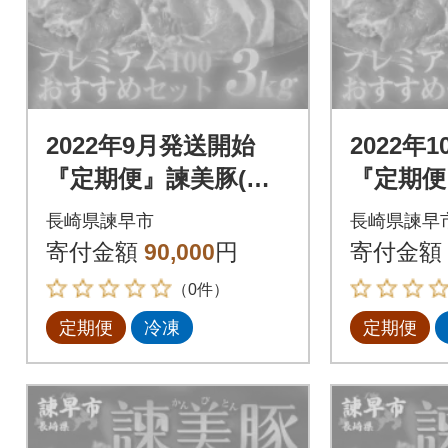
2022年9月発送開始
2022年
『定期便』諫美豚(か
『定期便
んびとん)プレミアム
んびとん
長崎県諫早市
長崎県諫早
100おすすめセット3k
100お
寄付金額
90,000
円
寄付金額
g 全3回
g 全3回
（0件）
定期便
冷凍
定期便