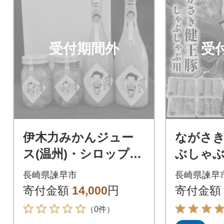
受付期間外
受
伊木力みかんジュー
ながさ
ス(温州)・シロップ漬
ぶしゃぶ
け詰合せ
0g×2パ
長崎県諫早市
長崎県諫早
0g×2パ
寄付金額
14,000
円
寄付金額
（0件）