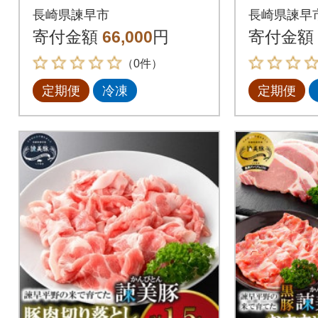
野の米で育てた諫美豚
野の米で
長崎県諫早市
長崎県諫早
(かんびとん)【土井農
(かんび
寄付金額
66,000
円
寄付金額
場】全6回
場】全3
（0件）
定期便
冷凍
定期便