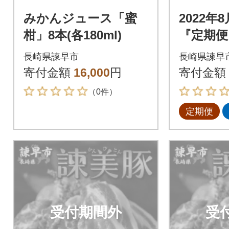
みかんジュース「蜜
2022年
柑」8本(各180ml)
『定期便
んびとん
長崎県諫早市
長崎県諫早
100お
寄付金額
16,000
円
寄付金額
g 全3回
（0件）
定期便
受付期間外
受