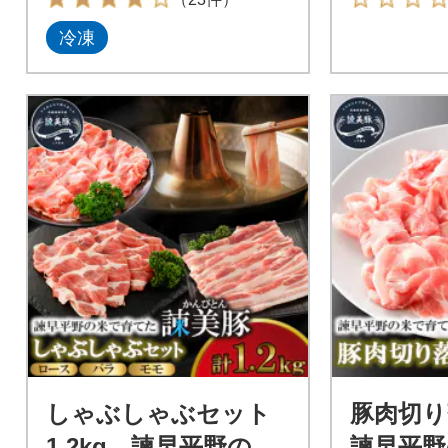
冷凍
しゃぶしゃぶセット
豚肉切り落
1.2kg 諫早平野の米
諫早平野