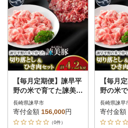
【毎月定期便】諫早平
【毎月定
野の米で育てた諫美豚
野の米で
(かんびとん)の切り落
(かんび
長崎県諫早市
長崎県諫早
しとひき肉のセット
しとひ
寄付金額
156,000
円
寄付金額
計4.2kg全6回
計4.2kg
（0件）