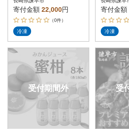
長崎県諫早市
長崎県諫早
育てた諫美豚(かんび
で育てた
寄付金額
22,000
円
寄付金額
とん)
びとん)
（0件）
冷凍
冷凍
受付期間外
受