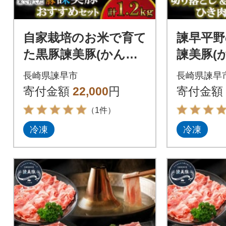
自家栽培のお米で育て
諫早平野
た黒豚諫美豚(かんび
諫美豚(
とん)プレミアム100
切り落
長崎県諫早市
長崎県諫早
おすすめセット1.2
セット 4
寄付金額
22,000
円
寄付金額
kg
（1件）
冷凍
冷凍