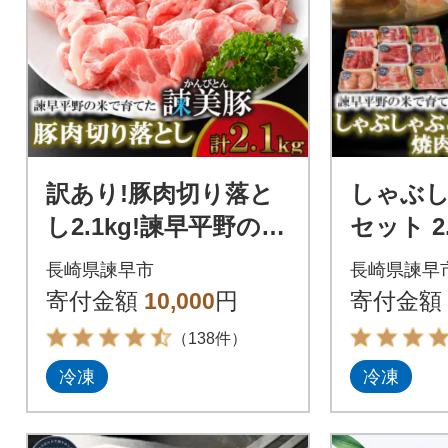
訳あり!豚肉切り落と
しゃぶ
し2.1kg!諫早平野の米
セット 2
で育てた諫美豚(かん
野の米で
長崎県諫早市
長崎県諫早
びとん)
(かんび
寄付金額
10,000
円
寄付金額
場】
（138件）
冷凍
冷凍