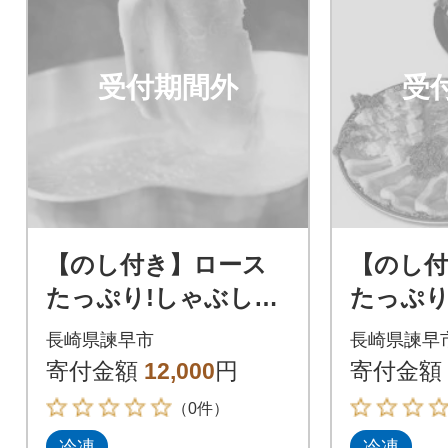
受付期間外
受
【のし付き】ロース
【のし
たっぷり!しゃぶしゃ
たっぷ
ぶセット 1.2kg 諫早
ぶ焼肉セ
長崎県諫早市
長崎県諫早
平野の米で育てた諫美
諫早平野
寄付金額
12,000
円
寄付金額
豚(かんびとん)
諫美豚
（0件）
冷凍
冷凍