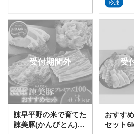
冷凍
受付期間外
受
諌早平野の米で育てた
おすす
諫美豚(かんびとん)プ
セット6