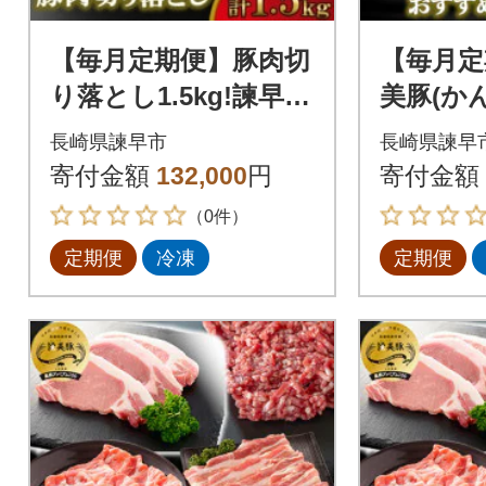
【毎月定期便】豚肉切
【毎月定
り落とし1.5kg!諫早平
美豚(か
野の米で育てた諫美豚
ミアム1
長崎県諫早市
長崎県諫早
(かんびとん)【土井農
セット1.
寄付金額
132,000
円
寄付金額
場】全12回
（0件）
定期便
冷凍
定期便