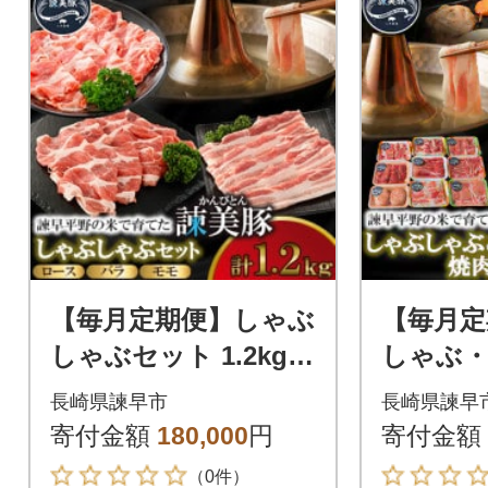
【毎月定期便】しゃぶ
【毎月定
しゃぶセット 1.2kg
しゃぶ
諫早平野の米で育てた
2.7kg
長崎県諫早市
長崎県諫早
諫美豚(かんびとん)全
で育てた
寄付金額
180,000
円
寄付金額
12回
びとん)
（0件）