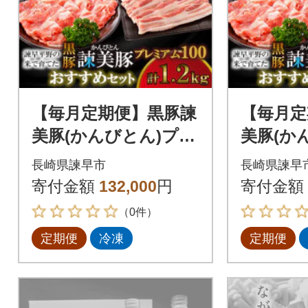
【毎月定期便】黒豚諫
【毎月定
美豚(かんびとん)プレ
美豚(か
ミアム100 おすすめ
ミアム1
長崎県諫早市
長崎県諫早
セット1.2kg全6回
セット1.
寄付金額
132,000
円
寄付金額
（0件）
定期便
冷凍
定期便