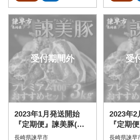
受付期間外
受
2023年1月発送開始
2023年
『定期便』諫美豚(か
『定期便
んびとん)プレミアム
んびとん
長崎県諫早市
長崎県諫早