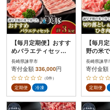
【毎月定期便】おすす
【毎月定
めバラエティセット
野の米で
3kg 諫早平野の米で
(かんび
長崎県諫早市
長崎県諫早
育てた諫美豚(かんび
しとひ
寄付金額
336,000
円
寄付金額
とん)全12回
計4.2kg
（0件）
定期便
冷凍
定期便