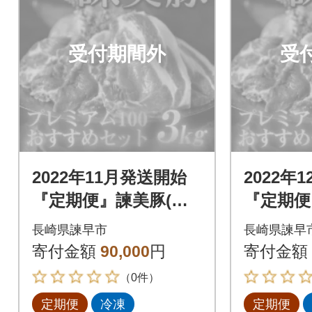
受付期間外
受
2022年11月発送開始
2022年
『定期便』諫美豚(か
『定期便
んびとん)プレミアム
んびとん
長崎県諫早市
長崎県諫早
100おすすめセット3k
100お
寄付金額
90,000
円
寄付金額
g 全3回
g 全3回
（0件）
定期便
冷凍
定期便