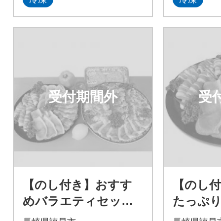
受付期間外
受
【のし付き】おすす
【のし
めバラエティセット
たっぷ
3kg 諫早平野の米で
1.2kg