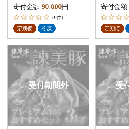
100おすすめセット3k
100お
寄付金額
90,000
円
寄付金額
g 全3回
g 全3回
（0件）
定期便
冷凍
定期便
受付期間外
受