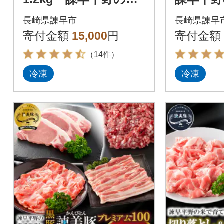
で育てた諫美豚(かん
諫美豚(
長崎県諫早市
長崎県諫早
びとん)【土井農場】
寄付金額
15,000
円
寄付金額
（14件）
冷凍
冷凍