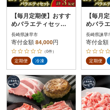
【毎月定期便】おすす
【毎月定
めバラエティセット
めバラ
3kg 諫早平野の米で
3kg 
長崎県諫早市
長崎県諫早
育てた諫美豚(かんび
育てた諫
寄付金額
84,000
円
寄付金額
とん)全3回
とん)全
（0件）
定期便
冷凍
定期便