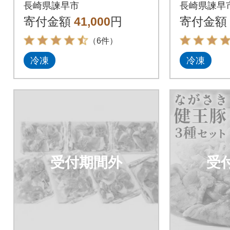
レミアムおすすめセ
の米で育
長崎県諫早市
長崎県諫早
ット3kg【土井農場】
(かんび
寄付金額
41,000
円
寄付金額
く地域応
（6件）
冷凍
冷凍
受付期間外
受