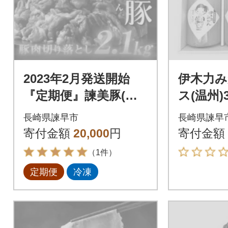
2023年2月発送開始
伊木力
『定期便』諫美豚(か
ス(温州
んびとん) 豚肉切り落
長崎県諫早市
長崎県諫早
とし2.1kg!全2回
寄付金額
20,000
円
寄付金額
（1件）
定期便
冷凍