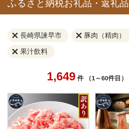
ふるさと納税お礼品・返礼品
長崎県諫早市
豚肉（精肉）
果汁飲料
1,649
件 （1～60件目）