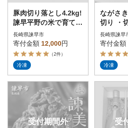
豚肉切り落とし4.2kg!
ながさ
諫早平野の米で育てた
切り ・
諫美豚(かんびとん)
ース薄切
長崎県諫早市
長崎県諫早
【おいしく地域応援P
ラ薄切り
寄付金額
12,000
円
寄付金額
J】
切落し50
（2件）
冷凍
冷凍
受付期間外
受