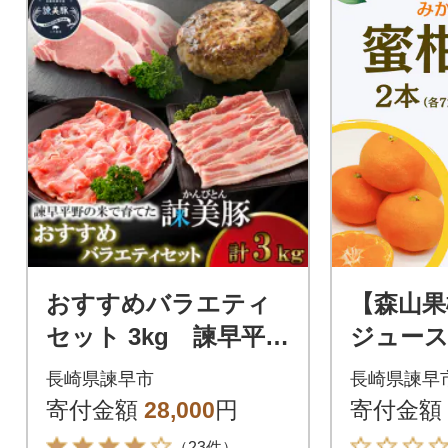
おすすめバラエティ
【森山果
セット 3kg 諫早平野
ジュース
の米で育てた諫美豚
本(各720
長崎県諫早市
長崎県諫早
(かんびとん)【土井農
寄付金額
28,000
円
寄付金額
場】
（23件）