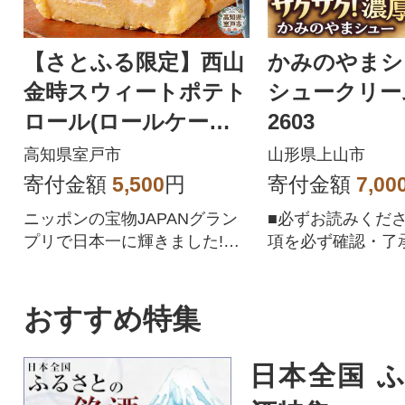
【さとふる限定】西山
かみのやまシ
金時スウィートポテト
シュークリーム 
ロール(ロールケーキ)
2603
室戸産お芋を使用した
高知県室戸市
山形県上山市
人気のスイーツ
寄付金額
5,500
円
寄付金額
7,00
ニッポンの宝物JAPANグラン
■必ずお読みくだ
プリで日本一に輝きました!甘
項を必ず確認・了
くて人気の国産サツマイモ(西
お申し込みくださ
山金時芋)を使用したスイート
ポテトロール(芋スイーツ)はク
おすすめ特集
リスマスにもお楽しみいただ
けます。食後のデザートやス
日本全国 
ウィーツ、洋菓子(芋菓子)、お
菓子好きの方へのプレゼント