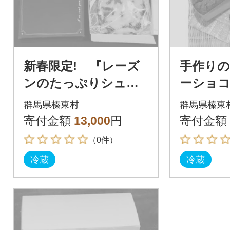
新春限定! 『レーズ
手作りの
ンのたっぷりシュト
ーショ
レン』
ショコ
群馬県榛東村
群馬県榛東
寄付金額
13,000
円
寄付金額
（0件）
冷蔵
冷蔵