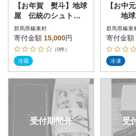
【お年賀 熨斗】地球
【お中元
屋 伝統のシュトレ
地球屋
ン
ム フ
群馬県榛東村
群馬県榛東
ンドケー
寄付金額
15,000
円
寄付金額
（0件）
冷蔵
冷凍
受付期間外
受