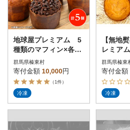
地球屋プレミアム 5
【無地熨
種類のマフィン×各1
レミアム
個 計5個セット
フィン×
群馬県榛東村
群馬県榛東
セット
寄付金額
10,000
円
寄付金額
（1件）
冷凍
冷凍