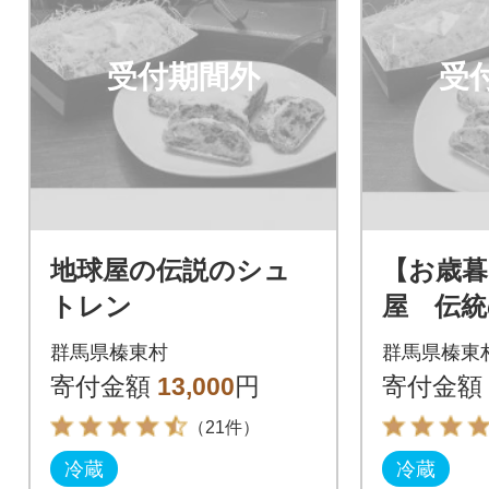
受付期間外
受
地球屋の伝説のシュ
【お歳暮
トレン
屋 伝
ン
群馬県榛東村
群馬県榛東
寄付金額
13,000
円
寄付金額
（21件）
冷蔵
冷蔵