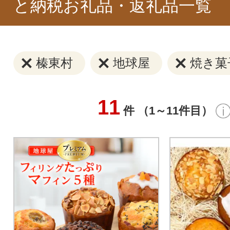
と納税お礼品・返礼品一覧
榛東村
地球屋
焼き菓
11
件 （1～11件目）