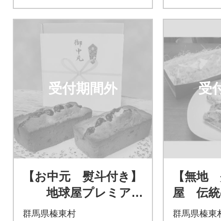
受付期間外
受
【お中元 熨斗付き】
【無地 
地球屋プレミア
屋 伝
ム フルーツパウ
ン
群馬県榛東村
群馬県榛東