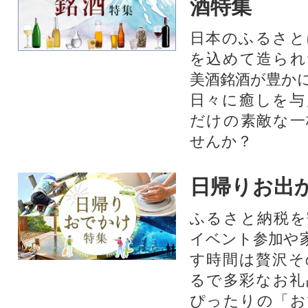
酒特集
としてもおすすめです。コー
ヒーと一緒におやつにも、大
日本のふるさと
切な人へのギフトにも喜ばれ
を込めて造られ
ています。室戸市で出品数ラ
美酒銘酒が豊か
ンキング1位です!
日々に癒しを与
だけの素敵な一
せんか？
日帰りお出
ふるさと納税を
イベント参加や
す時間は贅沢そ
るで多彩なお礼
ぴったりの「お