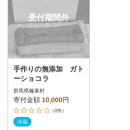
受付期間外
手作りの無添加 ガト
ーショコラ
群馬県榛東村
寄付金額
10,000
円
（0件）
冷蔵