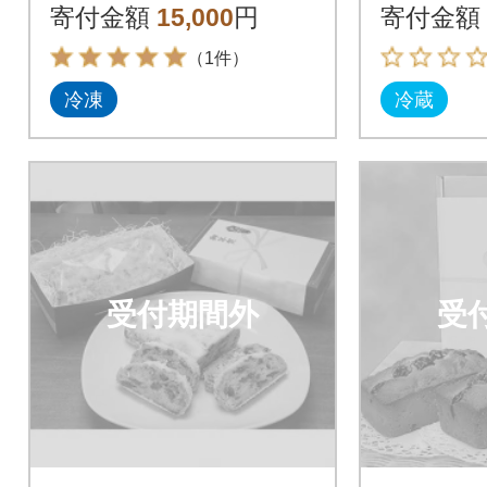
ンドケーキ2本セット
寄付金額
15,000
円
寄付金額
（1件）
冷凍
冷蔵
受付期間外
受