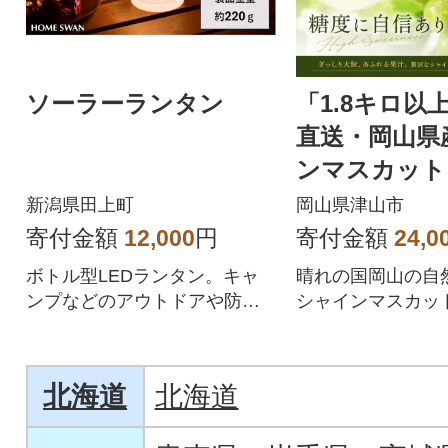
ソーラーランタン
「1.8キロ以
直送・岡山県
ンマスカット
新潟県田上町
岡山県津山市
寄付金額
12,000
円
寄付金額
24,0
ボトル型LEDランタン。キャ
晴れの国岡山の自
ンプなどのアウトドアや防災
シャインマスカット。
に。
上お届け。
北海道
北海道