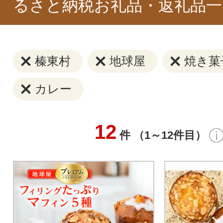
るさと納税お礼品・返礼品一
榛東村
地球屋
焼き菓
カレー
12
件 （1～12件目）