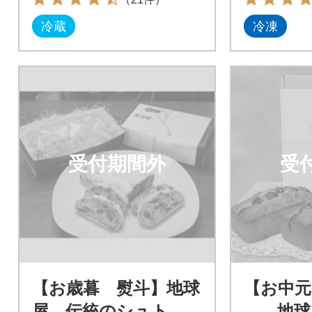
冷蔵
冷凍
受付期間外
受
【お歳暮 熨斗】地球
【お中元
屋 伝統のシュトレ
地球屋