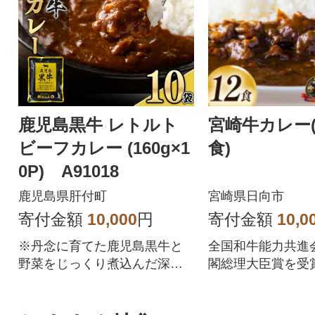
切な人へのギフトにも喜ばれ
ています。室戸市で出品数ラ
ンキング1位です!
鹿児島黒牛 レトルト
宮崎牛カレー(1
ビーフカレー (160g×1
食)
0P) A91018
鹿児島県肝付町
宮崎県日向市
寄付金額
10,000
円
寄付金額
10,0
※丹念に育てた鹿児島黒牛と
全国和牛能力共進
野菜をじっくり煮込んだ深い
閣総理大臣賞を受
味わいのカレーです。便利な
宮崎牛を香り高い
レトルトパックで、長期常温
共に煮込んだカレ