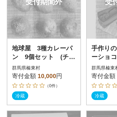
受付期間外
受
地球屋 3種カレーパ
手作りの
ン 9個セット (チー
ーショ
ズカレーパン入り)
ショコ
群馬県榛東村
群馬県榛東
寄付金額
10,000
円
寄付金額
（0件）
冷蔵
冷蔵