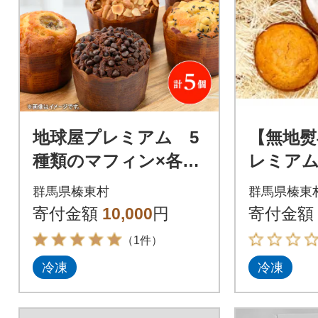
地球屋プレミアム 5
【無地熨
種類のマフィン×各1
レミアム
個 計5個セット
フィン×
群馬県榛東村
群馬県榛東
セット
寄付金額
10,000
円
寄付金額
（1件）
冷凍
冷凍