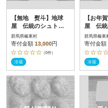
【無地 熨斗】地球
【お年賀
屋 伝統のシュトレ
屋 伝
ン
ン
群馬県榛東村
群馬県榛東
寄付金額
13,000
円
寄付金額
（0件）
冷蔵
冷蔵