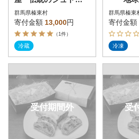
ン
ム フ
群馬県榛東村
群馬県榛東
ンドケー
寄付金額
13,000
円
寄付金額
（1件）
冷蔵
冷凍
受付期間外
受