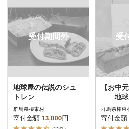
受付期間外
受
地球屋の伝説のシュ
【お中元
トレン
地球屋
ム フ
群馬県榛東村
群馬県榛東
ンドケー
寄付金額
13,000
円
寄付金額
（21件）