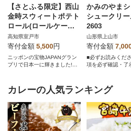
【さとふる限定】西山
かみのやまシ
金時スウィートポテト
シュークリーム 
ロール(ロールケーキ)
2603
室戸産お芋を使用した
高知県室戸市
山形県上山市
人気のスイーツ
寄付金額
5,500
円
寄付金額
7,00
ニッポンの宝物JAPANグラン
■必ずお読みくだ
プリで日本一に輝きました!甘
項を必ず確認・了
くて人気の国産サツマイモ(西
お申し込みくださ
山金時芋)を使用したスイート
ポテトロール(芋スイーツ)はク
カレーの人気ランキング
リスマスにもお楽しみいただ
けます。食後のデザートやス
ウィーツ、洋菓子(芋菓子)、お
菓子好きの方へのプレゼント
としてもおすすめです。コー
ヒーと一緒におやつにも、大