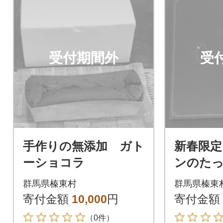
受付期間外
受
手作りの無添加 ガト
新春限定
ーショコラ
ンのた
レン』
群馬県榛東村
群馬県榛東
寄付金額
10,000
円
寄付金額
（0件）