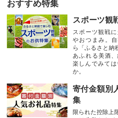
保存も可能なので保存食とし
おすすめ特集
てもおススメです。
スポーツ観
スポーツ観戦に
やおつまみ。自
ら「ふるさと納
あふれる美酒、
楽しんでみては
か。
寄付金額別
集
限られた控除上