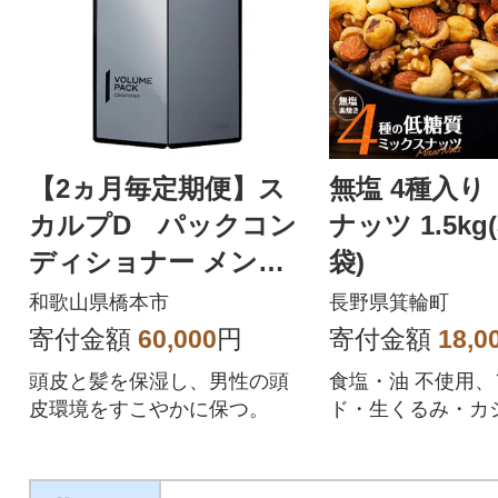
【2ヵ月毎定期便】ス
無塩 4種入り
カルプD パックコン
ナッツ 1.5kg(
ディショナー メンズ
袋)
薬用 ヘアケア 全6回
和歌山県橋本市
長野県箕輪町
寄付金額
60,000
円
寄付金額
18,0
頭皮と髪を保湿し、男性の頭
食塩・油 不使用
皮環境をすこやかに保つ。
ド・生くるみ・カ
ツ・ヘーゼルナッ
た4種のミックス