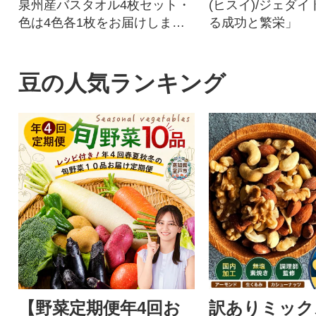
泉州産バスタオル4枚セット・
(ヒスイ)/ジェダイ
色は4色各1枚をお届けしま
る成功と繁栄」
す。
豆の人気ランキング
【野菜定期便年4回お
訳ありミック