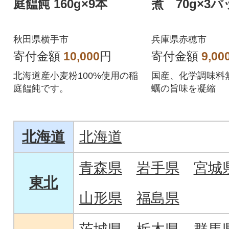
庭饂飩 160g×9本
煮 70g×3
秋田県横手市
兵庫県赤穂市
寄付金額
10,000
円
寄付金額
9,00
北海道産小麦粉100%使用の稲
国産、化学調味料
庭饂飩です。
蠣の旨味を凝縮
北海道
北海道
青森県
岩手県
宮城
東北
山形県
福島県