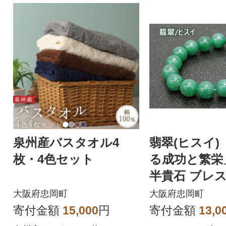
泉州産バスタオル4
翡翠(ヒスイ)
枚・4色セット
る成功と繁栄
半貴石 ブレ
大阪府忠岡町
大阪府忠岡町
寄付金額
15,000
円
寄付金額
13,0