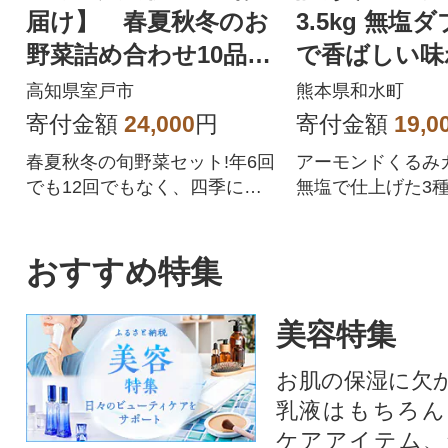
届け】 春夏秋冬のお
3.5kg 無塩
野菜詰め合わせ10品
で香ばしい味わい
レシピ付き春夏秋冬の
0g × 5袋 )
高知県室戸市
熊本県和水町
野菜セット
寄付金額
24,000
円
寄付金額
19,0
春夏秋冬の旬野菜セット!年6回
アーモンドくるみ
でも12回でもなく、四季に合
無塩で仕上げた3
わせた年4回の野菜定期便です!
毎日食べれる香ば
時期によって、旬のとまと(ト
な旨みが楽しめま
マト)、なす、さつま芋(さつま
おすすめ特集
いも)、大根、じゃがいも、人
参(ニンジン)、キャベツ、白菜
美容特集
などを野菜詰め合わせ!野菜ジ
ュース・野菜スープなど野菜
お肌の保湿に欠
中心の生活に、アウトドア、
乳液はもちろん
キャンプなどのBBQ(バーベキ
ュー)にもご活用いただけま
ケアアイテム、