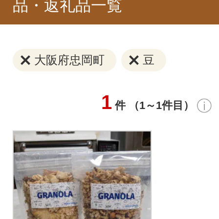
品・返礼品一覧
大阪府忠岡町
豆
1
件 （1～1件目）