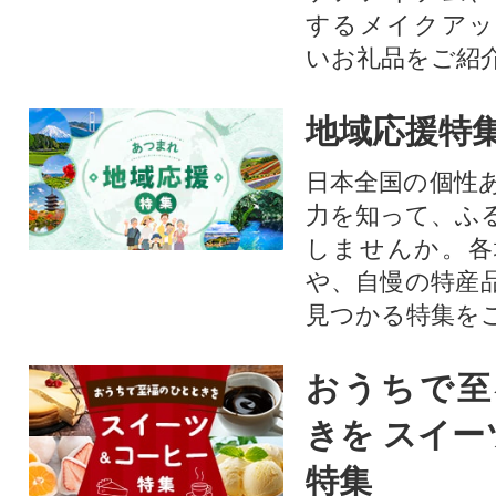
す。
するメイクアッ
いお礼品をご紹
地域応援特
日本全国の個性
力を知って、ふ
しませんか。各
や、自慢の特産
見つかる特集を
おうちで至
きを スイー
特集