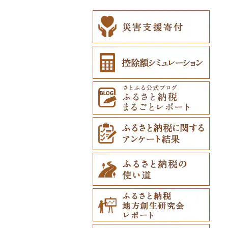
その他アクセサリー
ネクタイ・ベルト
（12）
（0）
マフラー・手袋（5）
その他服飾小物（7
3）