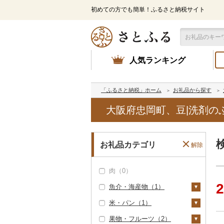
初めての方でも簡単！ふるさと納税サイト
人気ランキング
「ふるさと納税」ホーム
お礼品から探す
大阪府忠岡町、豆|洗剤の
お礼品カテゴリ
解除
肉（0）
2
魚介・海産物（1）
米・パン（1）
カニ（0）
果物・フルーツ（2）
エビ（0）
米（0）