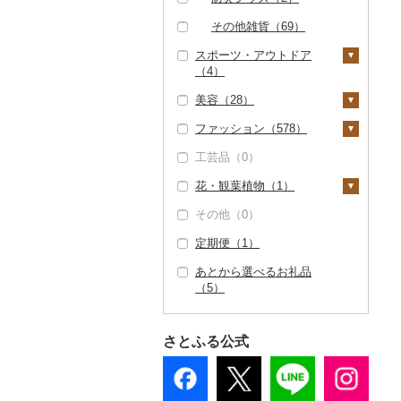
その他雑貨（69）
スポーツ・アウトドア
（4）
美容（28）
ゴルフ（0）
ファッション（578）
釣り（0）
スキンケア（10）
工芸品（0）
サイクリング（0）
化粧水・乳液・美容液
シャンプー・リンス
鞄・バッグ（16）
（7）
（0）
花・観葉植物（1）
アウトドア・キャンプ
トートバッグ・ショル
洋服（201）
（4）
洗顔（3）
石鹸・ボディーソープ
ダーバッグ（7）
その他（0）
女性・レディース（6
和服（0）
観葉植物・苗木（1）
（0）
その他スポーツ（0）
その他スキンケア
キャリーバッグ・スー
4）
定期便（1）
靴・履物（257）
花（0）
（3）
入浴剤（2）
ツケース（6）
男性・メンズ（73）
あとから選べるお礼品
靴・シューズ（244）
アクセサリー（12）
盆栽・その他（0）
アロマ（0）
その他鞄・バッグ
（5）
子供・ベビー（45）
（3）
スリッパ・下駄・草履
ペンダント・ネックレ
その他服飾小物（9
プロテイン（2）
その他洋服（38）
（13）
ス（0）
4）
その他美容（14）
さとふる公式
その他靴・履物（0）
ピアス・イヤリング
財布（12）
（0）
ショール・ストール
真珠・パール（0）
（4）