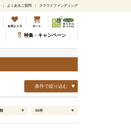
よくあるご質問
クラウドファンディング
メ
イ
ン
コ
ン
特集・キャンペーン
テ
ン
ツ
に
ス
キ
ッ
プ
条件で絞り込む
順
60件
配送指定
解除
順
30
お届け日時指定可
60