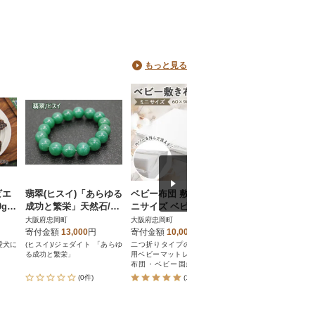
もっと見る
ビエ
翡翠(ヒスイ)「あらゆる
ベビー布団 敷き布団 ミ
《訳あり》洗える
g
成功と繁栄」天然石/半
ニサイズ ベビー マット
ー布団 セット は
つ
貴石 ブレスレット
レス 60×90cm
6点セット (サークル
大阪府忠岡町
大阪府忠岡町
大阪府忠岡町
寄付金額
13,000
円
寄付金額
10,000
円
寄付金額
24,000
円
愛犬に
(ヒスイ)/ジェダイト 「あらゆ
二つ折りタイプのミニベッド
ベビーベッドにもピッタ
る成功と繁栄」
用ベビーマットレス(ベビー敷
須アイテムがそろった
布団・ベビー固綿敷布団)で
布団セット。
す。
(0件)
(1件)
(0件)