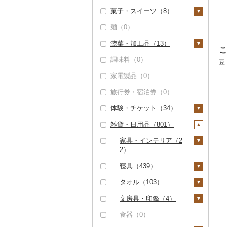
干し柿（0）
その他果物（0）
（0）
菓子・スイーツ（8）
水・ミネラルウォータ
干し芋（0）
ー（0）
その他魚介・加工品
麺（0）
ケーキ（1）
（1）
その他ドライフルーツ
コーヒー・コーヒー豆
惣菜・加工品（13）
クッキー（0）
（2）
（0）
こ
調味料（0）
焼き菓子（1）
惣菜（2）
茶（4）
豆
家電製品（0）
プリン（0）
餃子（2）
カレー・シチュー
飲料（2）
果汁飲料（1）
（0）
旅行券・宿泊券（0）
ゼリー（0）
シュウマイ（1）
茶葉・ティーバッグ
りんごジュース（0）
紅茶（0）
鍋（0）
（2）
体験・チケット（34）
チョコレート（0）
コロッケ（0）
みかんジュース（オレ
その他飲料・ジュース
ピザ（0）
静岡茶（0）
ンジジュース）（0）
（8）
雑貨・日用品（801）
カステラ（0）
その他惣菜（0）
PayPay商品券（5）
レトルト（0）
足柄茶（0）
その他果汁飲料（1）
野菜ジュース（0）
アイス・ジェラート
食事券（5）
家具・インテリア（2
（0）
スープ（0）
2）
知覧茶（0）
炭酸飲料（0）
温泉・サウナ・スパ利
その他洋菓子（6）
豆腐・納豆（0）
用券（0）
タンス（0）
寝具（439）
八女茶（0）
豆乳（0）
煎餅・おかき（0）
漬物（0）
水族館（0）
机・テーブル（0）
布団（103）
タオル（103）
その他茶（0）
その他飲料・ジュース
（8）
羊羹（0）
缶詰・瓶詰（8）
動物園（0）
椅子・チェア・ソファ
枕（28）
泉州タオル（22）
文房具・印鑑（4）
（1）
饅頭（0）
肉（0）
乾物（0）
釣り（2）
毛布（123）
その他タオル（81）
ボールペン（0）
食器（0）
その他家具・インテリ