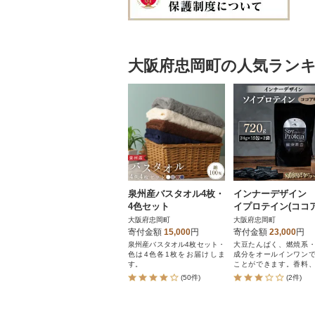
大阪府忠岡町の人気ラン
泉州産バスタオル4枚・
インナーデザイン
4色セット
イプロテイン(ココア
720g(24g×15包×
大阪府忠岡町
大阪府忠岡町
寄付金額
15,000
円
寄付金額
23,000
円
泉州産バスタオル4枚セット・
大豆たんぱく、燃焼系
色は4色各1枚をお届けしま
成分をオールインワン
す。
ことができます。香料
料、人工甘味料不使用。
(50件)
(2件)