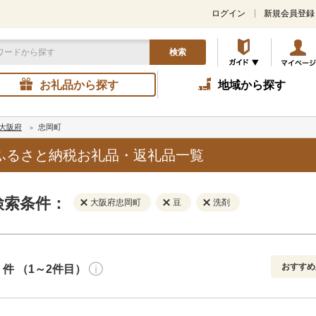
ログイン
新規会員登録
検索
お礼品から探す
地域から探す
大阪府
忠岡町
ふるさと納税お礼品・返礼品一覧
検索条件：
大阪府忠岡町
豆
洗剤
おすすめ
件 （1～2件目）
寄付金額
解除
地域
解除
おすすめ
円～
新着順