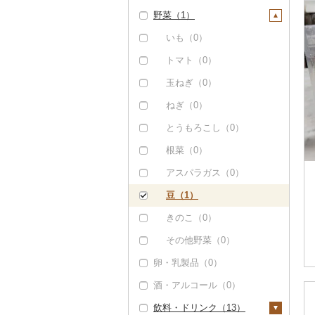
野菜（1）
いくら（0）
雑穀（0）
ぶどう・マスカット
（0）
うに（0）
餅（0）
いも（0）
いちご（0）
明太子・たらこ（0）
その他穀物加工品
トマト（0）
（1）
りんご（0）
その他魚卵（0）
玉ねぎ（0）
パン（0）
もも（0）
貝（1）
ねぎ（0）
メロン（0）
帆立（ホタテ）（0）
うなぎ（0）
とうもろこし（0）
さくらんぼ（0）
鮑（アワビ）（0）
鮮魚（0）
根菜（0）
梨（0）
牡蠣（カキ）（1）
イカ・タコ（0）
アスパラガス（0）
マンゴー（0）
あさり（0）
海苔・海藻（0）
豆（1）
みかん・柑橘（0）
しじみ（0）
干物（0）
きのこ（0）
すいか（0）
サザエ（0）
その他魚介・加工品
その他野菜（0）
（1）
キウイ（0）
卵・乳製品（0）
はまぐり（0）
しらす・ちりめん
柿（カキ）（0）
酒・アルコール（0）
その他貝（0）
（0）
ドライフルーツ（2）
飲料・ドリンク（13）
かまぼこ・練り製品