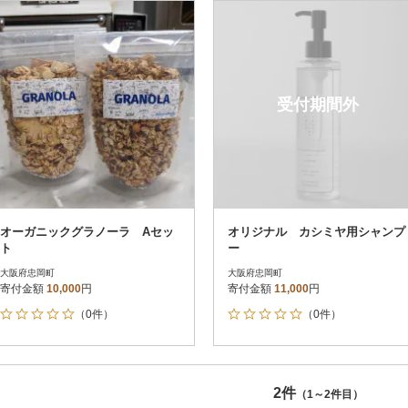
円
レビュー
レビュー
決済方法
解除
寄付金額
PayPay
発送種別
解除
受付期間外
クレジットカード決済
寄付金額
通常
Amazon Pay
冷蔵便
楽天ペイ
冷凍便
メルペイ
コンビニ支払い
ソフトバンクまとめて支払い
au PAY（auかんたん決済）
オーガニックグラノーラ Aセッ
オリジナル カシミヤ用シャンプ
d払い
ト
ー
金融機関(Pay-easy決済)
大阪府忠岡町
大阪府忠岡町
寄付金額
10,000
円
寄付金額
11,000
円
（0件）
（0件）
解除
結果を見る（
2
件
2件
（1～2件目）