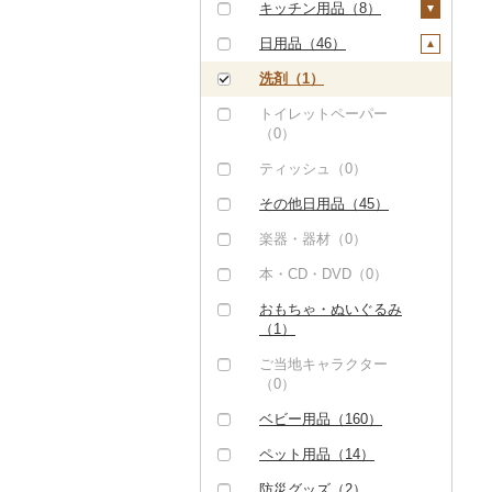
大福（0）
魚（0）
燻製（スモーク）
ダイビング（0）
タオルケット（64）
ノート・ファイル
キッチン用品（8）
ア（21）
（0）
（0）
その他和菓子（0）
果物（0）
スキーチケット・リフ
その他寝具（134）
包丁（0）
日用品（46）
おせち（0）
ト券（0）
印鑑（0）
ジャム（8）
フライパン（0）
洗剤（1）
その他加工品（3）
ゴルフプレー券（0）
その他文房具（4）
その他缶詰・瓶詰
鍋（0）
トイレットペーパー
（0）
花火大会チケット
（0）
まな板（0）
（0）
ティッシュ（0）
土鍋（0）
カタログギフト（0）
その他日用品（45）
その他キッチン用品
その他体験・チケット
（8）
楽器・器材（0）
（22）
本・CD・DVD（0）
おもちゃ・ぬいぐるみ
（1）
ご当地キャラクター
（0）
ベビー用品（160）
ペット用品（14）
防災グッズ（2）