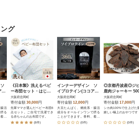
キング
 ソ
《日本製》洗えるベビ
インナーデザイン ソ
◎京都丹波産◎ジ
味)
ー布団セット・はじめ
イプロテイン(ココア味)
鹿肉ジャーキー 500
2袋)
て6点セット(ブルー)
360g(24g×15包)
無添加 愛犬用 おや
大阪府忠岡町
大阪府忠岡町
大阪府忠岡町
寄付金額
30,000
円
寄付金額
12,000
円
寄付金額
17,000
円
・腸活
先輩ママが選んだベビー布団6
大豆たんぱく、燃焼系・腸活
シカ肉100%で仕上げた
で摂る
点セット。ご自宅で洗濯でき
成分をオールインワンで摂る
嬉しい極上のおやつです
、着色
る赤ちゃんのお布団です。
ことができます。香料、着色
料、人工甘味料不使用。
(8件)
(0件)
(0件)