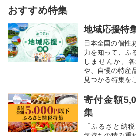
マト)、なす、さつま芋(さつま
おすすめ特集
いも)、大根、じゃがいも、人
参(ニンジン)、キャベツ、白菜
地域応援特
などを野菜詰め合わせ!野菜ジ
ュース・野菜スープなど野菜
日本全国の個性
中心の生活に、アウトドア、
力を知って、ふ
キャンプなどのBBQ(バーベキ
ュー)にもご活用いただけま
しませんか。各
す。
や、自慢の特産
見つかる特集を
寄付金額5,
集
「ふるさと納税
気持ちの積み重