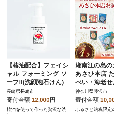
【椿油配合】フェイシ
湘南江の島の
ャル フォーミング ソ
あさひ本店 
ープII(洗顔泡石けん)
べい・海老せ
青のせんべい
長崎県長崎市
神奈川県藤沢市
セット
寄付金額
12,000
円
寄付金額
10,0
椿油を使って作った贅沢な洗
ふるさと納税限定