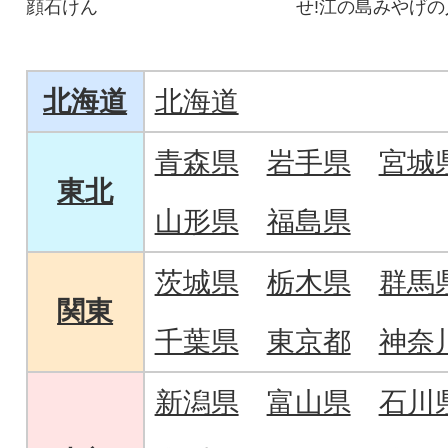
顔石けん
せ!江の島みやげ
んべいお試しセッ
北海道
北海道
青森県
岩手県
宮城
東北
山形県
福島県
茨城県
栃木県
群馬
関東
千葉県
東京都
神奈
新潟県
富山県
石川