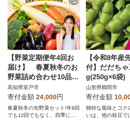
【野菜定期便年4回お
【令和8年産
届け】 春夏秋冬のお
付】だだちゃ豆
野菜詰め合わせ10品
g(250g×6袋)
レシピ付き春夏秋冬の
高知県室戸市
山形県鶴岡市
野菜セット
寄付金額
24,000
円
寄付金額
10,0
春夏秋冬の旬野菜セット!年6回
独特な風味とコク
でも12回でもなく、四季に合
いは、他の枝豆で
わせた年4回の野菜定期便です!
とができません
時期によって、旬のとまと(ト