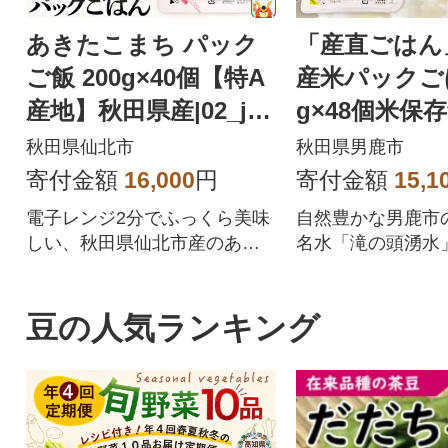
あきたこまち パック
「産直ごはん
ご飯 200g×40個【特A
産米パックごは
産地】秋田県産|02_jpr
g×48個米保存
-010801
3_aks-014801
秋田県仙北市
秋田県男鹿市
寄付金額
16,000
円
寄付金額
15,1
電子レンジ2分でふっくら美味
自然豊かな男鹿市
しい、秋田県仙北市産のあき
名水「滝の頭湧水
たこまちが召し上がれるパッ
げた、お米本来の
クごはん(パックライス)です。
味わえるパックご
家事の時短や、災害時の非常
忙しい時や一人暮
豆の人気ランキング
食や保存食としても大変便利
に、また、防災時
です。
してもご利用いた