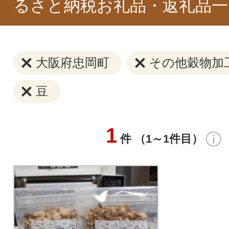
るさと納税お礼品・返礼品一
大阪府忠岡町
その他穀物加
豆
1
件 （1～1件目）