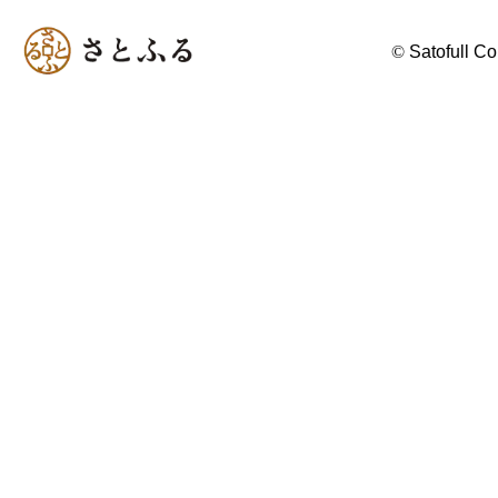
©
Satofull Co.