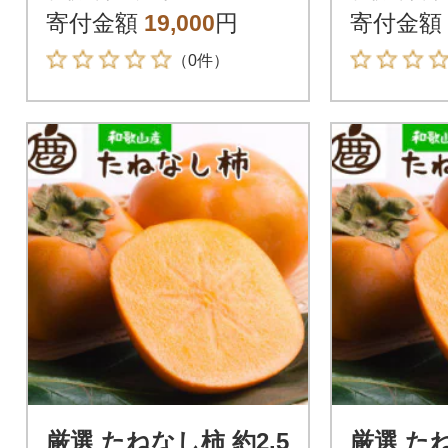
柿 約7.5kg
kg
寄付金額
19,000
円
寄付金額
（0件）
厳選 たねなし柿 約2.5
厳選 たね