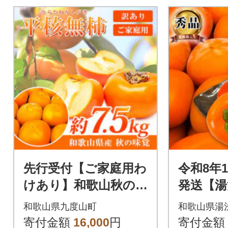
先行受付【ご家庭用わ
令和8年
けあり】和歌山秋の味
発送【湯
覚 平核無柿(ひらた
秋の味覚
和歌山県九度山町
和歌山県湯
ねなしがき) 約7.5kg
(ひらた
寄付金額
16,000
円
寄付金額