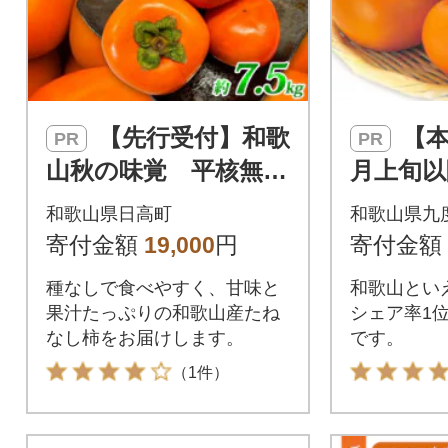
【先行受付】和歌
【本場/2026年10
PR
PR
山秋の味覚 平核無柿
月上旬以
(ひらたねなしがき)
山町産 
和歌山県日高町
和歌山県九
約7.5kg【日高町】
家庭用〉
寄付金額
19,000
円
寄付金額
5kg
種なしで食べやすく、甘味と
和歌山とい
果汁たっぷりの和歌山産たね
シェア率1位
なし柿をお届けします。
です。
（1件）