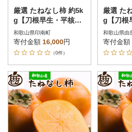
厳選 たねなし柿 約5k
厳選 た
g【刀根早生・平核無
g【刀根
柿(ひらたねなしか
柿(ひら
和歌山県印南町
和歌山県由
き)】
き)】
寄付金額
16,000
円
寄付金額
（0件）