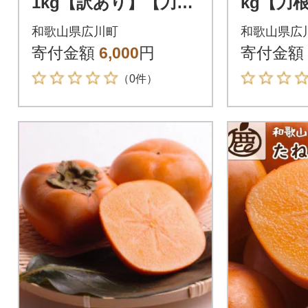
1kg【訳あり】【刀根
kg【刀
早生・平核無柿(ひら
柿(ひら
和歌山県広川町
和歌山県広
たねなしかき)】
き)】【
寄付金額
6,000
円
寄付金額
柿】
（0件）