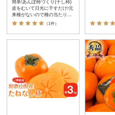
簡単!あんぽ柿づくり(干し柿)
皮をむいて日光に干すだけ!元
来種がないので種の当たりハ
ズレがない!
（1件）