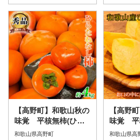
【高野町】和歌山秋の
【高野町
味覚 平核無柿(ひら
味覚 平
たねなしがき) 約4k
たねなし
和歌山県高野町
和歌山県高