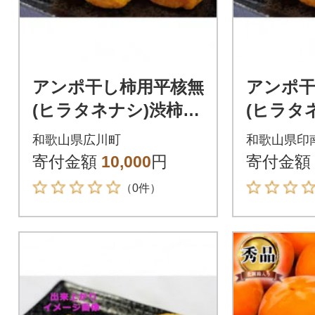
アンポ干し柿用平核無
アンポ干
(ヒラタネナシ)渋柿A
(ヒラタ
P-約1.5～2kg 約6～12
AP約14.
和歌山県広川町
和歌山県印
果実
-100果実
寄付金額
10,000
円
寄付金額
（0件）