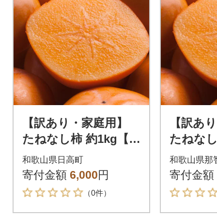
【訳あり・家庭用】
【訳あり
たねなし柿 約1kg【刀
たねなし
根早生・平核無柿(ひ
根早生・
和歌山県日高町
和歌山県那
らたねなしかき)】
らたねな
寄付金額
6,000
円
寄付金額
（0件）