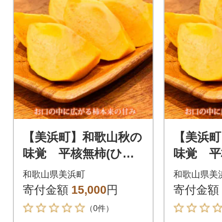
【美浜町】和歌山秋の
【美浜町
味覚 平核無柿(ひら
味覚 平
たねなしがき) 約4k
たねなし
和歌山県美浜町
和歌山県美
g 化粧箱入
g 化粧
寄付金額
15,000
円
寄付金額
（0件）