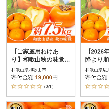
【ご家庭用わけあ
【2026
り】和歌山秋の味覚
降より順
平核無柿(ひらたねな
家庭用訳
和歌山県和歌山市
和歌山県広
しがき) 約7.5kg【和
秋の味覚
寄付金額
19,000
円
寄付金額
歌山市】
5kg 広
（0件）