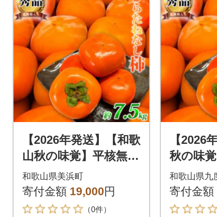
【2026年発送】【和歌
【202
山秋の味覚】平核無柿
秋の味覚
(ひらたねなしがき)約
(ひらた
和歌山県美浜町
和歌山県九
7.5kg
約7.5kg
寄付金額
19,000
円
寄付金額
（0件）