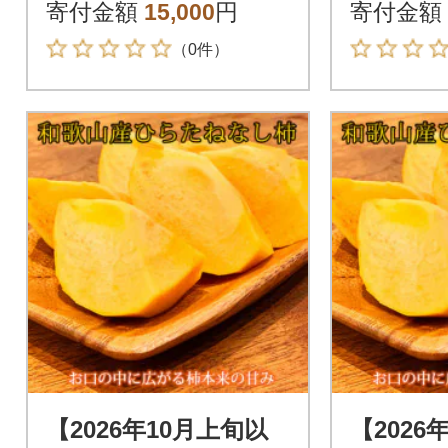
g 化粧箱入
g 化粧
寄付金額
15,000
円
寄付金額
（0件）
【2026年10月上旬以
【2026