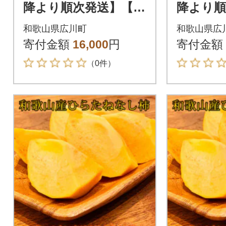
降より順次発送】【広
降より順
川町】和歌山秋の味
川町】和
和歌山県広川町
和歌山県広
覚 平核無柿 約4kg
覚 平核
寄付金額
16,000
円
寄付金額
化粧箱入
化粧箱
（0件）