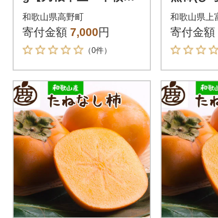
柿(ひらたねなしか
き) 約
和歌山県高野町
和歌山県上
き)】
寄付金額
7,000
円
寄付金額
（0件）