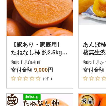
【訳あり・家庭用】
あんぽ柿
たねなし柿 約2.5kg
核無生渋柿
【刀根早生・平核無柿
5kg約50
和歌山県印南町
和歌山県か
(ひらたねなしかき)】
下旬～1
寄付金額
9,000
円
寄付金額
定】
（0件）