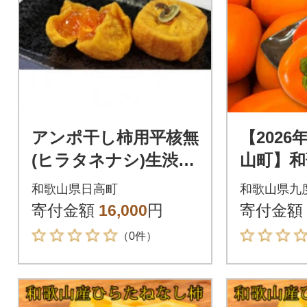
アンポ干し柿用平核無
【202
(ヒラタネナシ)生渋柿
山町】和
AP-約4.5-5kg 約22
覚 平核
和歌山県日高町
和歌山県九
～35果実
ねなしが
寄付金額
16,000
円
寄付金額
化粧箱
（0件）