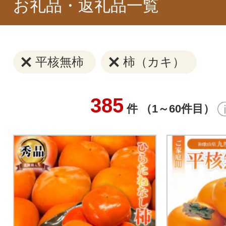
お礼品・返礼品一覧
平核無柿
柿（カキ）
385
件 （1～60件目）