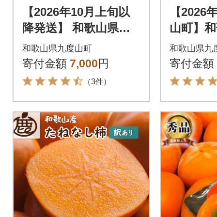
【2026年10月上旬以
【202
降発送】 和歌山県産
山町】和
平核無柿 【ご家庭
覚 平核
和歌山県九度山町
和歌山県九
用】 約3kg 満杯詰
ねなしが
寄付金額
7,000
円
寄付金額
化粧箱
（3件）