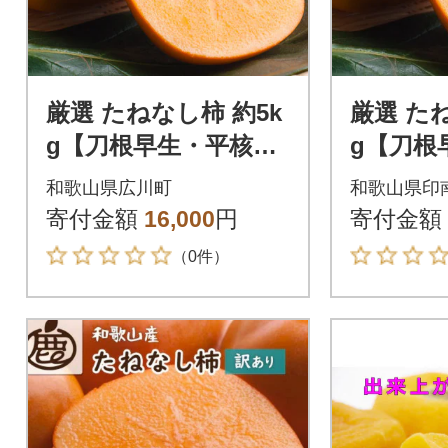
厳選 たねなし柿 約5k
厳選 た
g【刀根早生・平核無
g【刀根
柿(ひらたねなしか
柿(ひら
和歌山県広川町
和歌山県印
き)】【カキ・種無し
き)】
寄付金額
16,000
円
寄付金額
柿】
（0件）