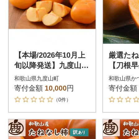
【本場/2026年10月上
厳選たね
旬以降発送】九度山町
【刀根早
産 平核無柿〈贈答用/
(ひらた
和歌山県九度山町
和歌山県か
赤秀〉8～13玉
【カキ・
寄付金額
10,000
円
寄付金額
（0件）