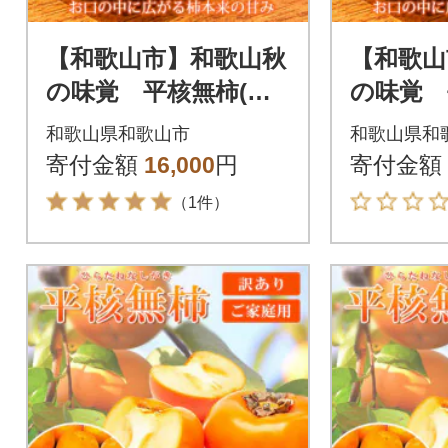
【和歌山市】和歌山秋
【和歌山
の味覚 平核無柿(ひ
の味覚 
らたねなしがき) 約4
らたねな
和歌山県和歌山市
和歌山県和
kg 化粧箱入
kg 化
寄付金額
16,000
円
寄付金額
（1件）