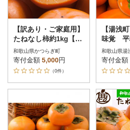
【訳あり・ご家庭用】
【湯浅町
たねなし柿約1kg【刀
味覚 平
根早生・平核無柿(ひ
たねなし
和歌山県かつらぎ町
和歌山県湯
らたねなしかき)】
g 化粧
寄付金額
5,000
円
寄付金額
（0件）