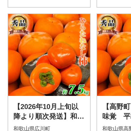
【2026年10月上旬以
【高野町
降より順次発送】和歌
味覚 平
山秋の味覚 平核無
たねなし
和歌山県広川町
和歌山県高