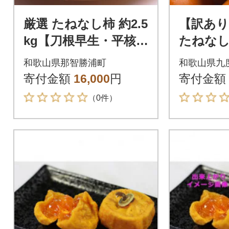
厳選 たねなし柿 約2.5
【訳あり
kg【刀根早生・平核無
たねなし
柿(ひらたねなしか
根早生・
和歌山県那智勝浦町
和歌山県九
き)】
らたねな
寄付金額
16,000
円
寄付金額
（0件）