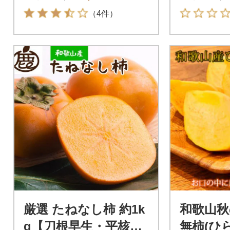
【九度山町】
約2kg
（4件）
厳選 たねなし柿 約1k
和歌山秋
g【刀根早生・平核無
無柿(ひ