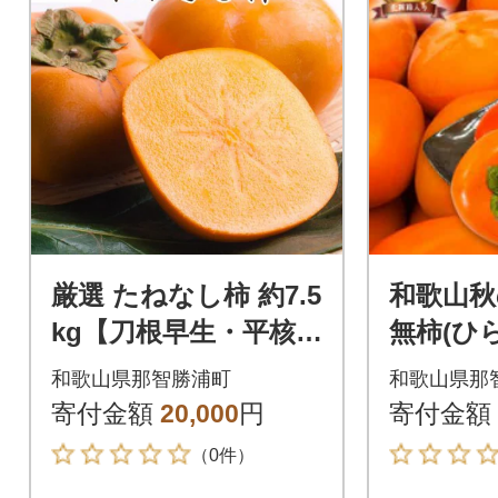
厳選 たねなし柿 約7.5
和歌山秋
kg【刀根早生・平核無
無柿(ひ
柿(ひらたねなしか
き) 約
和歌山県那智勝浦町
和歌山県那
き)】
寄付金額
20,000
円
寄付金額
（0件）