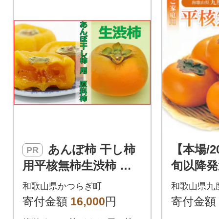
あんぽ柿 干し柿
【本場/2
PR
用平核無柿生渋柿 約4.
旬以降発
5-5kg 約22~35個【10
産 平核
和歌山県かつらぎ町
和歌山県九
月下旬～11月上旬発送
用〉満杯詰
寄付金額
16,000
円
寄付金額
予定】