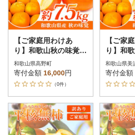
【ご家庭用わけあ
【ご家庭
り】和歌山秋の味覚
り】和
平核無柿(ひらたねな
平核無柿
和歌山県高野町
和歌山県美
しがき) 約7.5kg【高
しがき) 
寄付金額
16,000
円
寄付金額
野町】
浜町】
（0件）