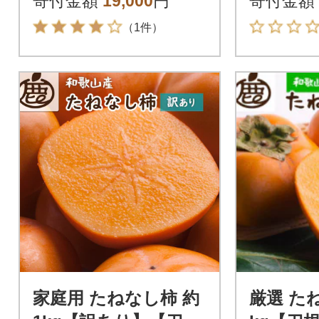
寄付金額
19,000
円
寄付金額
（1件）
家庭用 たねなし柿 約
厳選 たね