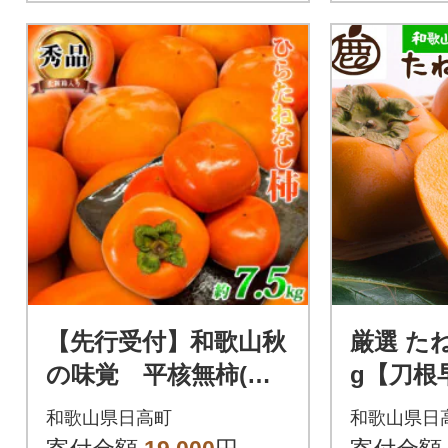
【先行受付】和歌山秋
厳選 た
の味覚 平核無柿(ひ
g【刀根
らたねなしがき) 約
柿(ひら
和歌山県日高町
和歌山県日
7.5kg【日高町】
き)】