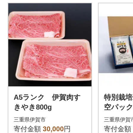
A5ランク 伊賀肉す
特別栽培
きやき800g
空パッ
計900g
三重県伊賀市
三重県伊賀
寄付金額
30,000
円
寄付金額