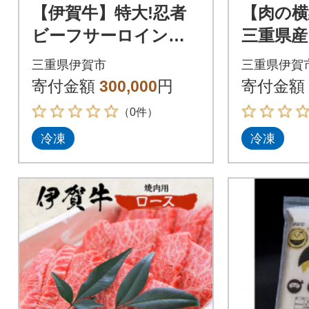
【伊賀牛】特大!忍者
【肉の横
ビーフサーロインブ
三重県産
ロック5kg
肉用500
三重県伊賀市
三重県伊賀
寄付金額
300,000
円
寄付金額
（0件）
冷凍
冷凍