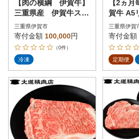
【肉の横綱 伊賀牛】
【2ヵ月
三重県産 伊賀牛ステ
賀牛 A5
ーキ・すき焼きセッ
回定期便
三重県伊賀市
三重県伊賀
ト
4500g 
寄付金額
100,000
円
寄付金額
（0件）
冷凍
定期便