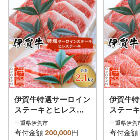
伊賀牛特選サーロイン
伊賀牛特
ステーキとヒレステ
ステー
ーキセット
スすき
三重県伊賀市
三重県伊賀
寄付金額
200,000
円
寄付金額