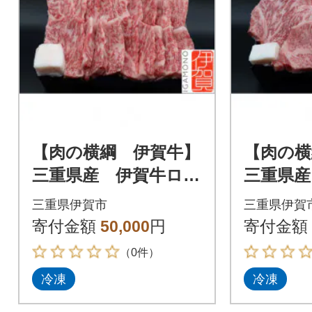
【肉の横綱 伊賀牛】
【肉の横
三重県産 伊賀牛ロー
三重県産
ス焼き肉用750g
ロインス
三重県伊賀市
三重県伊賀
4枚
寄付金額
50,000
円
寄付金額
（0件）
冷凍
冷凍