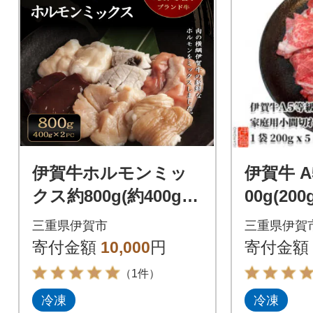
伊賀牛ホルモンミッ
伊賀牛 A
クス約800g(約400g×2
00g(20
パック)
パック
三重県伊賀市
三重県伊賀
寄付金額
10,000
円
寄付金額
（1件）
冷凍
冷凍