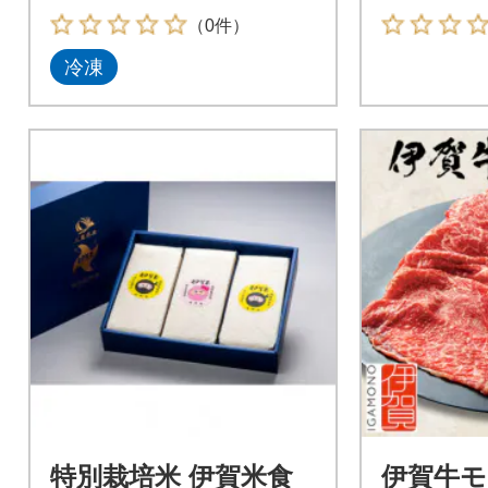
（0件）
冷凍
特別栽培米 伊賀米食
伊賀牛モ