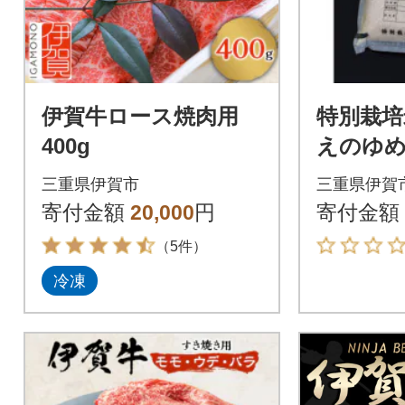
伊賀牛ロース焼肉用
特別栽培
400g
えのゆめ
kg
三重県伊賀市
三重県伊賀
寄付金額
20,000
円
寄付金額
（5件）
冷凍