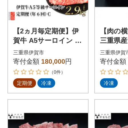
【2ヵ月毎定期便】伊
【肉の横
賀牛 A5サーロイン 定
三重県産
期便コースC 総合計2.
焼き用75
三重県伊賀市
三重県伊賀
9kg 全6回
寄付金額
180,000
円
寄付金額
（0件）
定期便
冷凍
冷凍