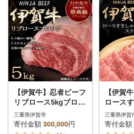
【伊賀牛】忍者ビーフ
【伊賀牛
リブロース5kgブロッ
ロース
ク
ライス1k
三重県伊賀市
三重県伊賀
寄付金額
300,000
円
寄付金額