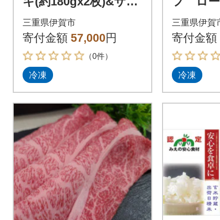
キ(約180gx2枚)&サー
フ ロー
ロインステーキ(約20
(ウデ、
三重県伊賀市
三重県伊賀
0gx2枚)セット
ぶセット(
寄付金額
57,000
円
寄付金額
g
（0件）
冷凍
冷凍