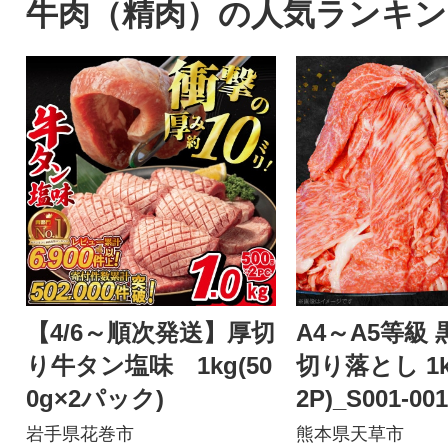
牛肉（精肉）の人気ランキン
【4/6～順次発送】厚切
A4～A5等級
り牛タン塩味 1kg(50
切り落とし 1kg
0g×2パック)
2P)_S001-00
岩手県花巻市
熊本県天草市