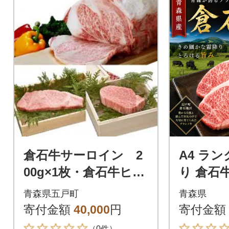
倉石牛サーロイン 2
A4 ラ
00g×1枚・倉石牛ヒ
り 倉石
レ 150g×1枚セッ
ステーキ 
青森県五戸町
青森県
ト
寄付金額
40,000
円
寄付金額
（0件）