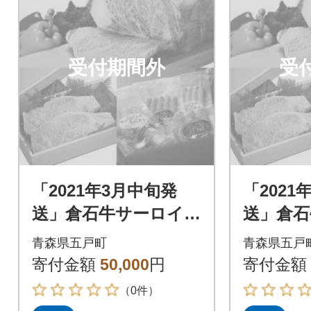
受付期間外
受
「2021年3月中旬発
「2021
送」倉石牛サーロイ
送」倉石
ン 200g×2枚、倉石
ン 200
青森県五戸町
青森県五戸
牛ウインナーセット
牛ウイ
寄付金額
50,000
円
寄付金額
（0件）