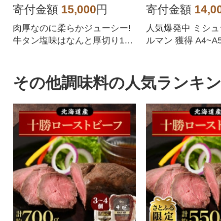
寄付金額
15,000
円
寄付金額
14,0
肉厚なのに柔らかジューシー!
人気爆発中 ミシ
牛タン塩味はなんと厚切り10
ルマン 獲得 A4~
mm!
牛 切り落とし 1kg 5
人気の返礼品につき
程度お時間がかか
その他調味料の人気ランキ
ざいます。ご了承
込みください。発
しては、説明文を
ください。★天草
品の発送通知メー
できません★