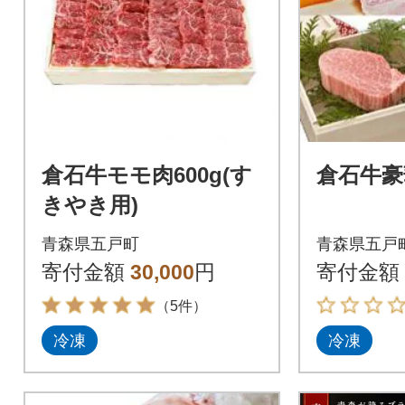
倉石牛モモ肉600g(す
倉石牛豪
きやき用)
青森県五戸町
青森県五戸
寄付金額
30,000
円
寄付金額
（5件）
冷凍
冷凍