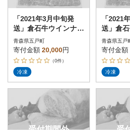
「2021年3月中旬発
「2021
送」倉石牛ウインナ
送」倉石
ー・倉石牛モモ肉セッ
ー・倉石
青森県五戸町
青森県五戸
ト
ト
寄付金額
20,000
円
寄付金額
（0件）
冷凍
冷凍
受付期間外
受