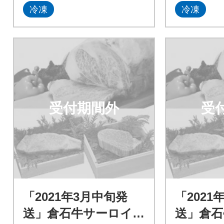
冷凍
冷凍
受付期間外
受
「2021年3月中旬発
「2021
送」倉石牛サーロイ
送」倉石