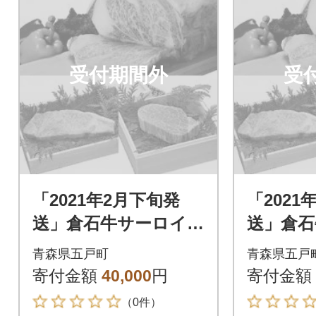
受付期間外
受
「2021年2月下旬発
「2021
送」倉石牛サーロイ
送」倉石
ン 200g×1枚・倉石
ン 200
青森県五戸町
青森県五戸
牛ヒレ 150g×1枚セ
牛ヒレ 1
寄付金額
40,000
円
寄付金額
ット
ット
（0件）