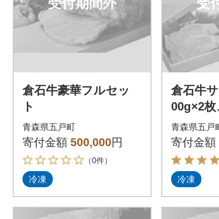
受付期間外
受
倉石牛豪華フルセッ
倉石牛サ
ト
00g×
ンナー
青森県五戸町
青森県五戸
寄付金額
500,000
円
寄付金額
（0件）
冷凍
冷凍