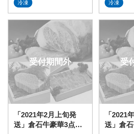
冷凍
冷凍
受付期間外
受
「2021年2月上旬発
「2021
送」倉石牛豪華3点セ
送」倉石