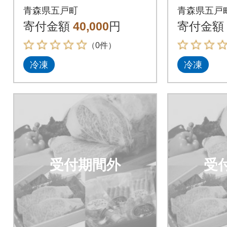
ン 200g×1枚・倉石
ン 200
青森県五戸町
青森県五戸
牛ヒレ 150g×1枚セ
牛ヒレ 1
寄付金額
40,000
円
寄付金額
ット
ット
（0件）
冷凍
冷凍
受付期間外
受