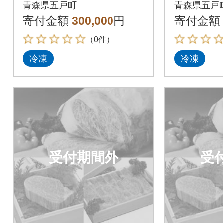
ット
ット
青森県五戸町
青森県五戸
寄付金額
300,000
円
寄付金額
（0件）
冷凍
冷凍
受付期間外
受