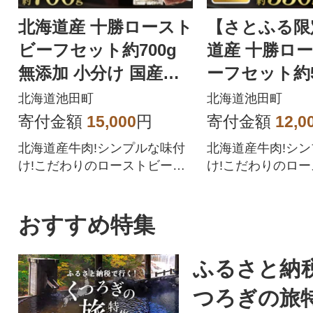
北海道産 十勝ロースト
【さとふる限
ビーフセット約700g
道産 十勝ロ
無添加 小分け 国産【A
ーフセット約55
011-11-1】
添加 国産 【A0
北海道池田町
北海道池田町
寄付金額
15,000
円
寄付金額
12,0
北海道産牛肉!シンプルな味付
北海道産牛肉!シ
け!こだわりのローストビーフ
け!こだわりのロ
をご賞味ください。
をご賞味ください
おすすめ特集
ふるさと納
つろぎの旅