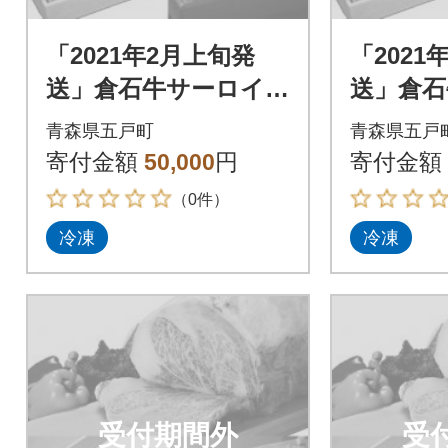
「2021年2月上旬発
「2021
送」倉石牛サーロイ
送」倉石
ン 200g×2枚、倉石
ン 200
青森県五戸町
青森県五戸
牛ウインナーセット
牛ウイ
寄付金額
50,000
円
寄付金額
（0件）
冷凍
冷凍
受付期間外
受