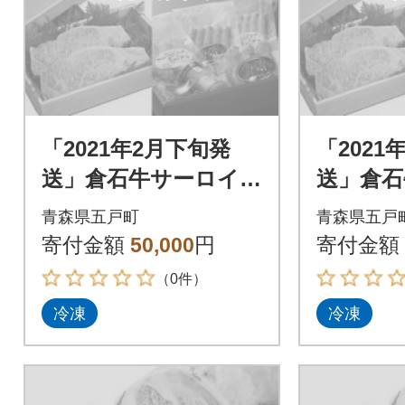
「2021年2月下旬発
「2021
送」倉石牛サーロイ
送」倉石
ン 200g×2枚、倉石
ン 200
青森県五戸町
青森県五戸
牛ウインナーセット
牛ウイ
寄付金額
50,000
円
寄付金額
（0件）
冷凍
冷凍