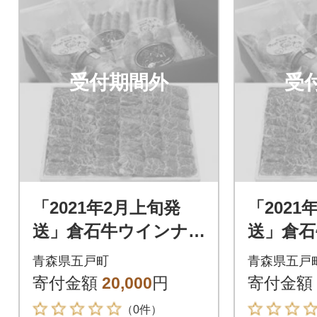
受付期間外
受
「2021年2月上旬発
「2021
送」倉石牛ウインナ
送」倉石
ー・倉石牛モモ肉セッ
ー・倉石
青森県五戸町
青森県五戸
ト
ト
寄付金額
20,000
円
寄付金額
（0件）