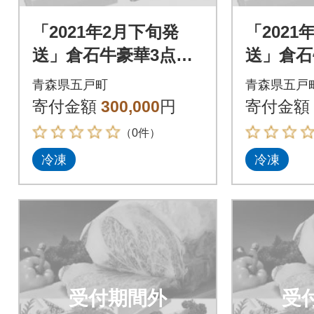
「2021年2月下旬発
「2021
送」倉石牛豪華3点セ
送」倉石
ット
ット
青森県五戸町
青森県五戸
寄付金額
300,000
円
寄付金額
（0件）
冷凍
冷凍
受付期間外
受