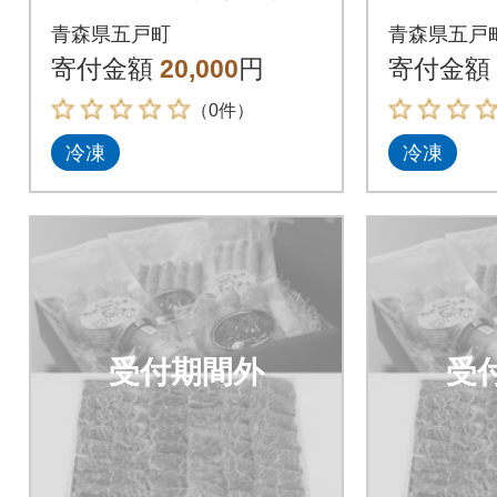
ー・倉石牛モモ肉セッ
ー・倉石
青森県五戸町
青森県五戸
ト
ト
寄付金額
20,000
円
寄付金額
（0件）
冷凍
冷凍
受付期間外
受