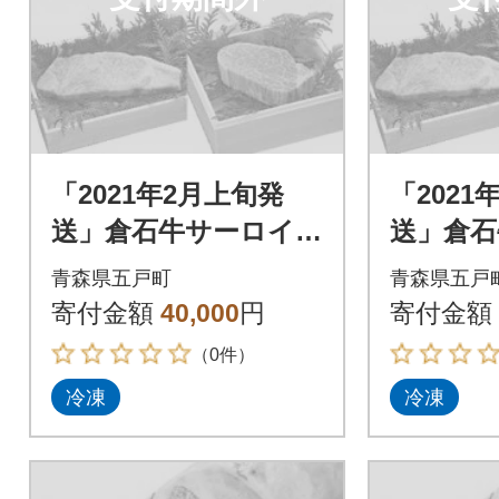
「2021年2月上旬発
「2021
送」倉石牛サーロイ
送」倉石
ン 200g×1枚・倉石
ン 200
青森県五戸町
青森県五戸
牛ヒレ 150g×1枚セ
牛ヒレ 1
寄付金額
40,000
円
寄付金額
ット
ット
（0件）
冷凍
冷凍