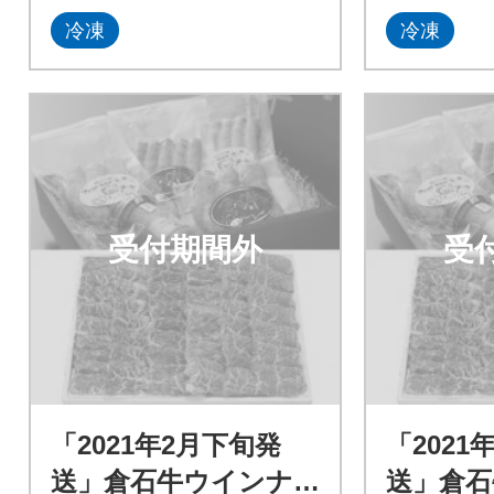
冷凍
冷凍
受付期間外
受
「2021年2月下旬発
「2021
送」倉石牛ウインナ
送」倉石