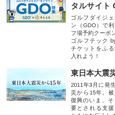
フードへの取り組
タルサイト 
C CoC認証も取
ゴルフダイジェ
ン（GDO）で
フ場予約クーポ
ゴルフテック by
チケットをふる
入れよう！
東日本大震災
2011年3月に
災から15年。
復興のいま、そ
要とされる支援