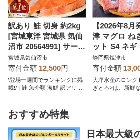
訳あり 鮭 切身 約2kg
【2026年8
[宮城東洋 宮城県 気仙
津 マグロ ね
沼市 20564991] サーモ
ット S4 ネギト
ン
150202608)
宮城県気仙沼市
静岡県焼津市
寄付金額
12,500
円
寄付金額
13,0
\登場一週間でランキングに掲
大坪水産のロング
載!/ | 鮭 魚介類 海鮮 訳アリ 規
ぎとろ>は、新鮮
格外 不揃い さけ サケ 鮭切身
ま味を活かしつつ
シャケ 切り身 冷凍 家庭用 お
お作りしています。F
かず 弁当 サーモン 銀鮭切り身
CP・EU HACC
おすすめ特集
高レベルで取得し
心な食材をお届け
日本最大級
す。またサスティ