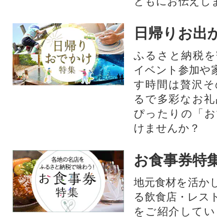
ともにお伝えし
日帰りお出
ふるさと納税を
イベント参加や
す時間は贅沢そ
るで多彩なお礼
ぴったりの「お
けませんか？
お食事券特
地元食材を活か
る飲食店・レス
をご紹介してい