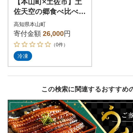
【本山町×土佐市】土
佐天空の郷食べ比べ(2
kg×2)+土佐海鮮漬け
高知県本山町
丼(5種×各2)【複数個
寄付金額
26,000
円
口で配送】
（0件）
冷凍
この検索に関連するおすすめ