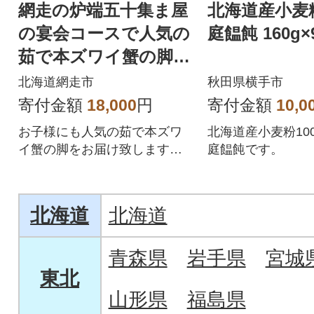
網走の炉端五十集ま屋
北海道産小麦
の宴会コースで人気の
庭饂飩 160g×
茹で本ズワイ蟹の脚80
0g
北海道網走市
秋田県横手市
寄付金額
18,000
円
寄付金額
10,0
お子様にも人気の茹で本ズワ
北海道産小麦粉10
イ蟹の脚をお届け致しますの
庭饂飩です。
で自然解凍にて美味しくお召
し上がり頂けます。
北海道
北海道
青森県
岩手県
宮城
東北
山形県
福島県