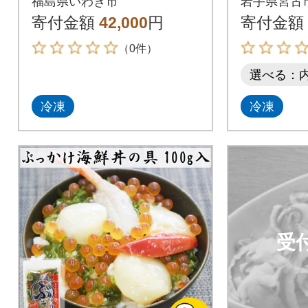
福島県いわき市
岩手県宮古
前
キ貝、甘
寄付金額
42,000
円
寄付金額
9袋冷凍
（0件）
選べる：
冷凍
冷凍
受