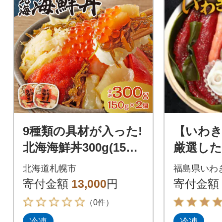
9種類の具材が入った!
【いわ
北海海鮮丼300g(150g
厳選し
×2個)_hs084-017
10品目
北海道札幌市
福島県いわ
5人前
寄付金額
13,000
円
寄付金額
（0件）
冷凍
冷凍