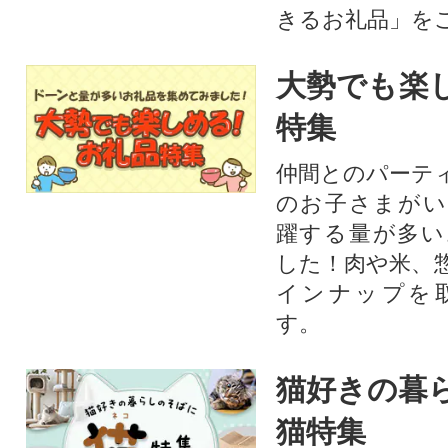
きるお礼品」を
大勢でも楽
特集
仲間とのパーテ
のお子さまがい
躍する量が多い
した！肉や米、
インナップを
す。
猫好きの暮
猫特集