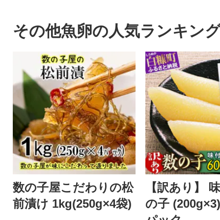
その他魚卵の人気ランキン
数の子屋こだわりの松
【訳あり】 
前漬け 1kg(250g×4袋)
の子 (200g×
パック