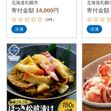
個セット_hs408-047
個セット_h
北海道札幌市
北海道札幌
寄付金額
14,000
円
寄付金額
（0件）
冷凍
冷凍