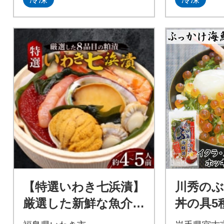
【特選いわき七浜漬】
川秀の
厳選した新鮮な魚介
丼の具5
8品目の粕漬/約4～5人
カブ、