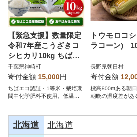
【緊急支援】数量限定
トウモロコシ
令和7年産こうざきコ
ラコーン) 1
シヒカリ10kg ちばエ
コ認証 注文後精米
千葉県神崎町
長野県朝日村
寄付金額
15,000
円
寄付金額
12,0
ちばエコ認証・1等米・栽培期
標高800mある朝
間中化学肥料不使用。低温保
朝晩の温度差があ
管の令和7年産コシヒカリを注
り甘みがあるトウ
文後精米で
出来ます。
北海道
北海道