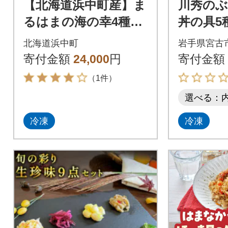
【北海道浜中町産】ま
川秀の
るはまの海の幸4種セ
丼の具5
ット(えび・ほっき
カブ、
北海道浜中町
岩手県宮古
貝・つぶ貝・酢だこ)_
キ貝、甘
寄付金額
24,000
円
寄付金額
H0001-114
6袋冷凍
（1件）
選べる：
冷凍
冷凍