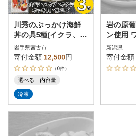
川秀のぶっかけ海鮮
岩の原葡
丼の具5種(イクラ、メ
ン使用 
カブ、ホタテ、ホッ
旨味ほっ
岩手県宮古市
新潟県
キ貝、甘エビ)100g
寄付金額
12,500
円
寄付金額
3袋冷凍セット
（0件）
選べる：内容量
冷凍