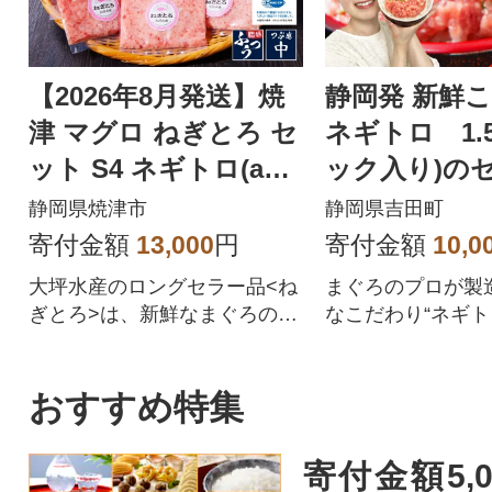
【2026年8月発送】焼
静岡発 新鮮
津 マグロ ねぎとろ セ
ネギトロ 1.5
ット S4 ネギトロ(a12-
ック入り)の
150202608)
静岡県焼津市
静岡県吉田町
寄付金額
13,000
円
寄付金額
10,0
大坪水産のロングセラー品<ね
まぐろのプロが製
ぎとろ>は、新鮮なまぐろのう
なこだわり“ネギト
ま味を活かしつつ加水せずに
ト!静岡県より心
お作りしています。FDA HAC
けします。
CP・EU HACCP認定を共に最
おすすめ特集
高レベルで取得し、安全で安
心な食材をお届けしていま
寄付金額5,
す。またサスティナブルシー