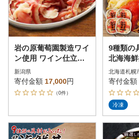
岩の原葡萄園製造ワイ
9種類の
ン使用 ワイン仕立て
北海海鮮丼
旨味ほっき【500g】
×4個)_hs
新潟県
北海道札幌
寄付金額
17,000
円
寄付金額
（0件）
冷凍