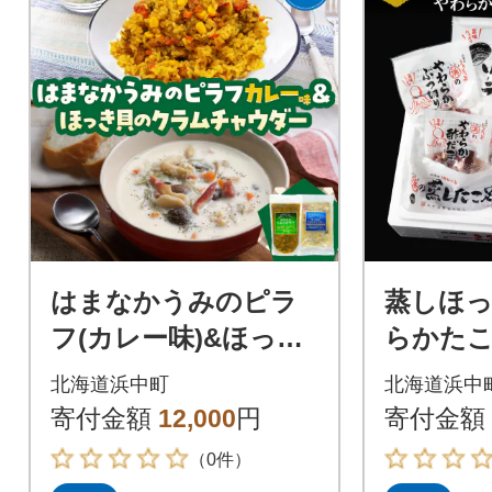
はまなかうみのピラ
蒸しほ
フ(カレー味)&ほっき
らかた
貝のクラムチャウダ
セット_H0
北海道浜中町
北海道浜中
ーセット_H0034-103
寄付金額
12,000
円
寄付金額
（0件）