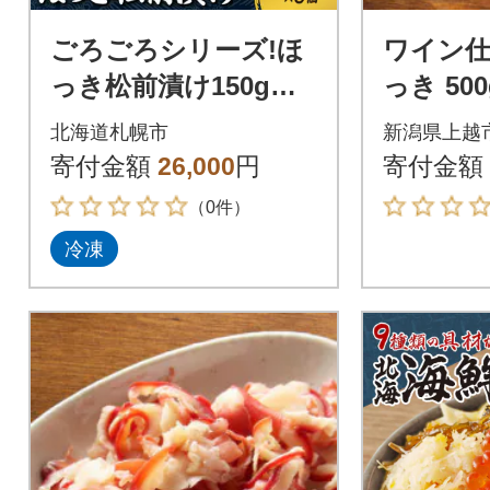
ごろごろシリーズ!ほ
ワイン
っき松前漬け150g 6
っき 50
個セット_hs408-049
萄園製造
北海道札幌市
新潟県上越
寄付金額
26,000
円
寄付金額
（0件）
冷凍