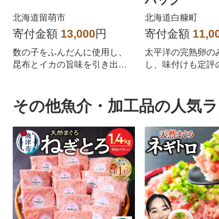
北海道留萌市
北海道白糠町
寄付金額
13,000
円
寄付金額
11,0
数の子をふんだんに使用し、
太平洋の完熟卵の
昆布とイカの旨味を引き出す
し、味付けも定評
秘伝のたれに漬け込みまし
した逸品です。
た。
その他魚介・加工品の人気ラ