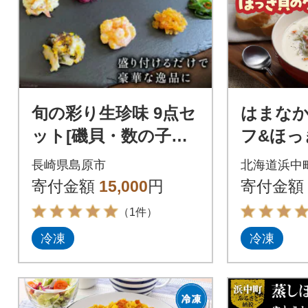
旬の彩り生珍味 9点セ
はまな
ット[磯貝・数の子・
フ&ほっ
くらげ・ほたて・わ
チャウダ
長崎県島原市
北海道浜中
かめ・ホッキ貝・貝
034-102
寄付金額
15,000
円
寄付金額
柱・海老・しば漬け]
（1件）
冷凍
冷凍