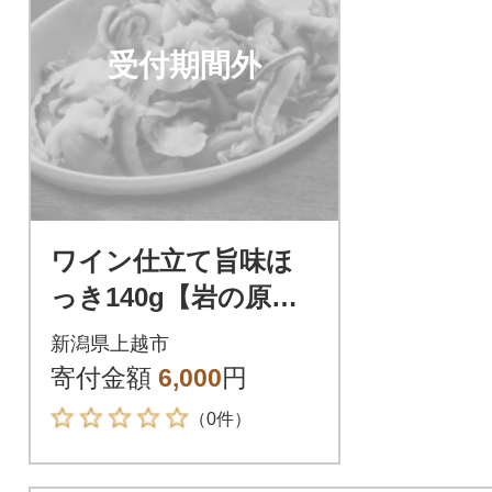
受付期間外
ワイン仕立て旨味ほ
っき140g【岩の原葡
萄園製造ワイン使用】
新潟県上越市
寄付金額
6,000
円
（0件）