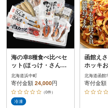
海の幸8種食べ比べセ
函館えさ
ット(ほっけ・さん
ホッキお
ま・時鮭・つぶ貝・た
貝 燻製 
北海道浜中町
北海道函館
こ・ほっき貝)_H0001
g_HD122
寄付金額
24,000
円
寄付金額
-115
（0件）
冷凍