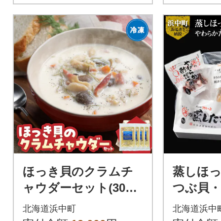
ほっき貝のクラムチ
蒸しほっ
ャウダーセット(300g
つぶ貝
×4袋)_H0034-100
こセット_H
北海道浜中町
北海道浜中