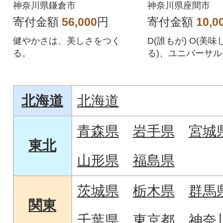
神奈川県鎌倉市
神奈川県座間市
寄付金額
56,000
円
寄付金額
10,0
健やかさは、美しさをつく
D(誰もが) O(美味し
る。
る)、ユニバーサ
コーヒーです。
北海道
北海道
青森県
岩手県
宮城
東北
山形県
福島県
茨城県
栃木県
群馬
関東
千葉県
東京都
神奈