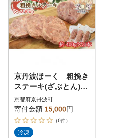
京丹波ぽーく 粗挽き
ステーキ(ざぶとん)ハ
バネロ味 3本セット
京都府京丹波町
寄付金額
15,000
円
（0件）
冷凍