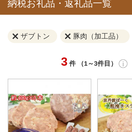
納税お礼品・返礼品一覧
ザブトン
豚肉（加工品）
3
件 （1～3件目）