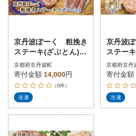
京丹波ぽーく 粗挽き
京丹波ぽーく
ステーキ(ざぶとん)プ
ステーキ
レーン 3本セット
子味 
京都府京丹波町
京都府京丹
寄付金額
14,000
円
寄付金額
（0件）
冷凍
冷凍