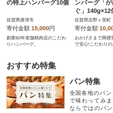
の特上ハンバーグ10個
ンバーグ「が
ぐ」140g×12
佐賀県唐津市
佐賀県吉野ヶ里町
寄付金額
15,000
円
寄付金額
10,0
創業60年老舗精肉店のこだわ
おかげさまで商標登
りハンバーグ。
で安心!こだわりの
2個を個別包装で
す。
おすすめ特集
パン特集
全国各地のパン
で味わってみま
ならではのパン