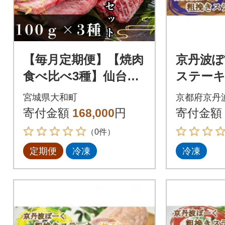
【毎月定期便】【焼肉
京丹波ぽ
食べ比べ3種】仙台牛
ステーキ
ザブトン・トモサン
レーン 
宮城県大和町
京都府京丹
カク・マルシン100g×
寄付金額
168,000
円
寄付金額
各1パック全12回
（0件）
定期便
冷凍
冷凍