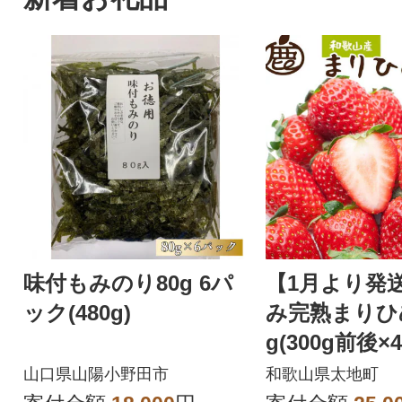
味付もみのり80g 6パ
【1月より発
ック(480g)
み完熟まりひめ
g(300g前後×
【ikd779sat
山口県山陽小野田市
和歌山県太地町