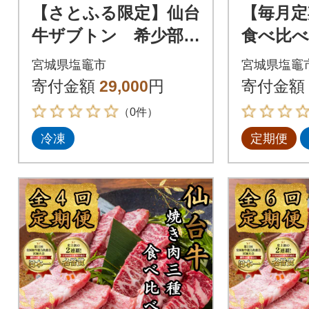
【さとふる限定】仙台
【毎月定
牛ザブトン 希少部
食べ比べ
位 焼き肉用 500g
ザブト
宮城県塩竈市
宮城県塩竈
カク・マ
寄付金額
29,000
円
寄付金額
g×各1
（0件）
冷凍
定期便