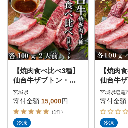
【焼肉食べ比べ3種】
【焼肉食
仙台牛ザブトン・ト
仙台牛
モサンカク・マルシ
モサン
宮城県
宮城県塩竈
ン 各100g
ン 100
寄付金額
15,000
円
寄付金額
(計3パッ
（1件）
冷凍
冷凍