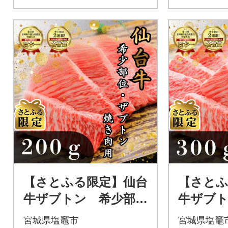
【さとふる限定】仙台
【さとふ
牛ザブトン 希少部
牛ザブト
位 焼き肉用 200g
位 焼き
宮城県塩竈市
宮城県塩竈