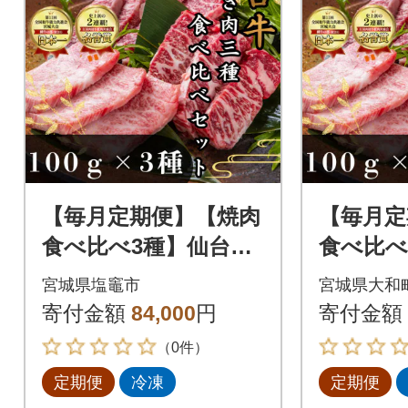
【毎月定期便】【焼肉
【毎月定
食べ比べ3種】仙台牛
食べ比べ
ザブトン・トモサン
ザブト
宮城県塩竈市
宮城県大和
カク・マルシン 100
カク・マ
寄付金額
84,000
円
寄付金額
g×各1パック全8回
g×各1
（0件）
定期便
冷凍
定期便