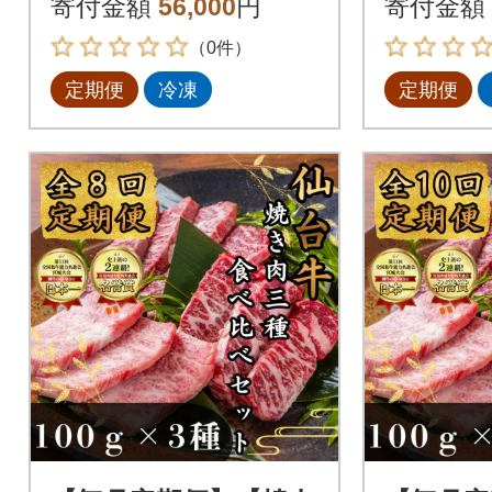
寄付金額
56,000
円
寄付金額
g×各1パック全4回
g×各1
（0件）
定期便
冷凍
定期便