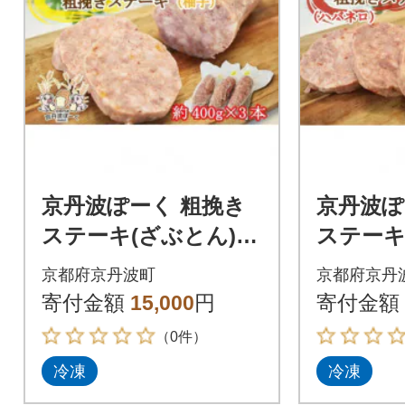
京丹波ぽーく 粗挽き
京丹波ぽ
ステーキ(ざぶとん)柚
ステーキ
子味 3本セット
バネロ味
京都府京丹波町
京都府京丹
寄付金額
15,000
円
寄付金額
（0件）
冷凍
冷凍