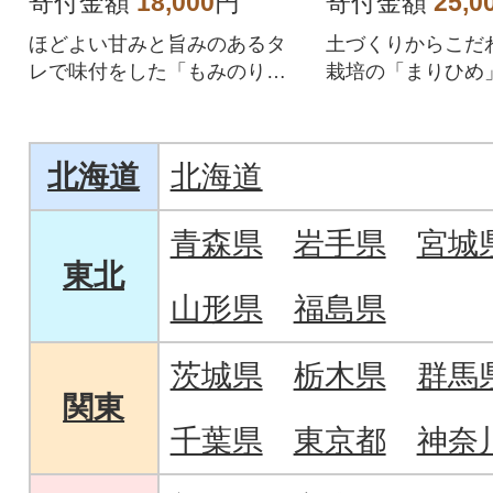
寄付金額
18,000
円
寄付金額
25,0
ほどよい甘みと旨みのあるタ
土づくりからこだ
レで味付をした「もみのり」
栽培の「まりひめ
です。
ての美味しさを農
届けいたします。
北海道
北海道
青森県
岩手県
宮城
東北
山形県
福島県
茨城県
栃木県
群馬
関東
千葉県
東京都
神奈