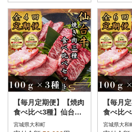
【毎月定期便】【焼肉
【毎月定
食べ比べ3種】仙台牛
食べ比べ
ザブトン・トモサン
ザブト
宮城県大和町
宮城県大和
カク・マルシン 100
カク・マ