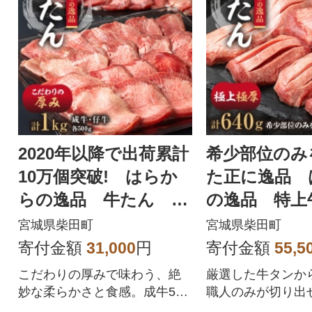
2020年以降で出荷累計
希少部位のみ
10万個突破! はらか
た正に逸品 
らの逸品 牛たん 1k
の逸品 特
g 安心の人気製品!
極上極厚の牛
宮城県柴田町
宮城県柴田町
入り
寄付金額
31,000
円
寄付金額
55,5
こだわりの厚みで味わう、絶
厳選した牛タンか
妙な柔らかさと食感。成牛500
職人のみが切り出
gと仔牛500gのセットです。
品をお届けします