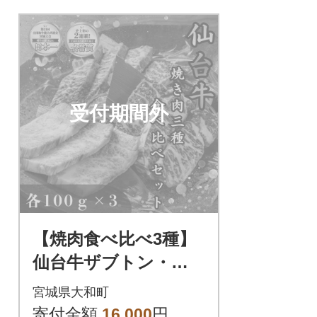
受付期間外
【焼肉食べ比べ3種】
仙台牛ザブトン・ト
モサンカク・マルシ
宮城県大和町
ン 各100g
寄付金額
16,000
円