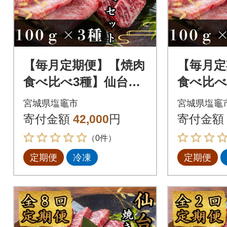
【毎月定期便】【焼肉
【毎月定
食べ比べ3種】仙台牛
食べ比べ
ザブトン・トモサン
ザブト
宮城県塩竈市
宮城県塩竈
カク・マルシン 100
カク・マ
寄付金額
42,000
円
寄付金額
g×各1パック全4回
g×各1
（0件）
定期便
冷凍
定期便