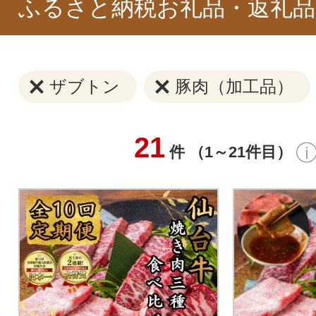
ふるさと納税お礼品・返礼品
ザブトン
豚肉（加工品）
21
件 （1～21件目）