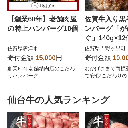
【創業60年】老舗肉屋
佐賀牛入り黒
の特上ハンバーグ10個
ンバーグ「が
ぐ」140g×12
佐賀県唐津市
佐賀県吉野ヶ里町
寄付金額
15,000
円
寄付金額
10,0
創業60年老舗精肉店のこだわ
おかげさまで商標登
りハンバーグ。
で安心!こだわりの
2個を個別包装で
す。
仙台牛の人気ランキング