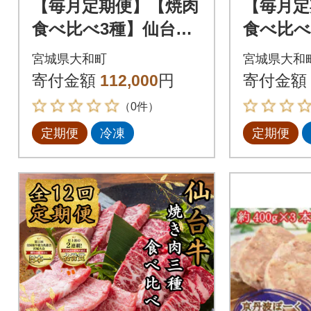
【毎月定期便】【焼肉
【毎月定
食べ比べ3種】仙台牛
食べ比べ
ザブトン・トモサン
ザブト
宮城県大和町
宮城県大和
カク・マルシン 100
カク・マ
寄付金額
112,000
円
寄付金額
g×各1パック全8回
各1パッ
（0件）
定期便
冷凍
定期便