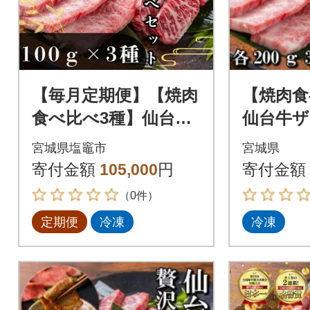
【毎月定期便】【焼肉
【焼肉食
食べ比べ3種】仙台牛
仙台牛
ザブトン・トモサン
モサン
宮城県塩竈市
宮城県
カク・マルシン100g×
ン 各20
寄付金額
105,000
円
寄付金額
各1パック全10回
（0件）
定期便
冷凍
冷凍