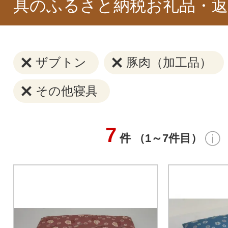
具のふるさと納税お礼品・返
ザブトン
豚肉（加工品）
その他寝具
7
件 （1～7件目）