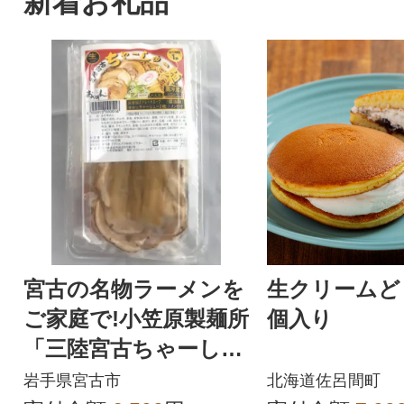
新着お礼品
宮古の名物ラーメンを
生クリームど
ご家庭で!小笠原製麺所
個入り
「三陸宮古ちゃーしゅ
ー麺」1人前
岩手県宮古市
北海道佐呂間町