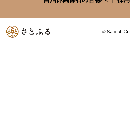
©
Satofull Co.