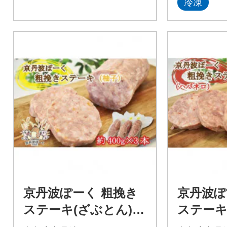
冷凍
京丹波ぽーく 粗挽き
京丹波ぽ
ステーキ(ざぶとん)柚
ステーキ
子味 3本セット
バネロ味