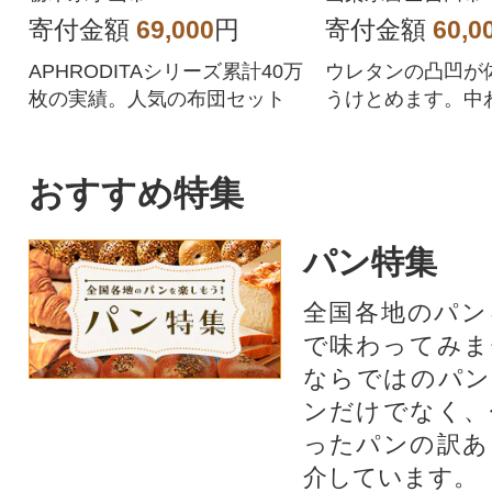
信頼と実績
り 国産
寄付金額
69,000
円
寄付金額
60,0
APHRODITAシリーズ累計40万
ウレタンの凸凹が
枚の実績。人気の布団セット
うけとめます。中
ルを使用し、除湿
たマットレスです
おすすめ特集
パン特集
全国各地のパン
で味わってみま
ならではのパン
ンだけでなく、
ったパンの訳あ
介しています。