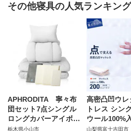
その他寝具の人気ランキン
APHRODITA 寧々布
高密凸凹ウレ
団セット7点シングル
トレス シング
ロングカバーアイボリ
ウール100%
ー日本製 創業150年の
高反発 敷布団
栃木県小山市
山梨県富士吉田市