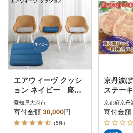
エアウィーヴ クッシ
京丹波ぽ
ョン ネイビー 座布
ステーキ
団 ざぶとん 洗える
レーン 
愛知県大府市
京都府京丹
寄付金額
30,000
円
寄付金額
（5件）