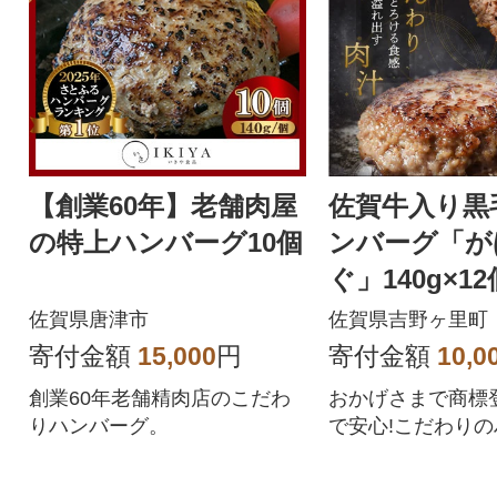
【創業60年】老舗肉屋
佐賀牛入り黒
の特上ハンバーグ10個
ンバーグ「が
ぐ」140g×12
佐賀県唐津市
佐賀県吉野ヶ里町
寄付金額
15,000
円
寄付金額
10,0
創業60年老舗精肉店のこだわ
おかげさまで商標登
りハンバーグ。
で安心!こだわりの
2個を個別包装で
す。