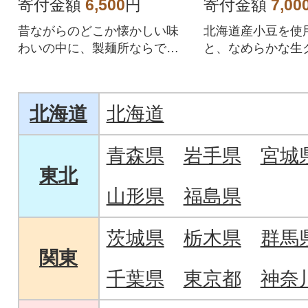
寄付金額
6,500
円
寄付金額
7,00
昔ながらのどこか懐かしい味
北海道産小豆を使
わいの中に、製麺所ならでは
と、なめらかな生
のこだわりを詰め込んだ一
ふんわり生地でサ
杯。
クリームどら焼き
北海道
北海道
青森県
岩手県
宮城
東北
山形県
福島県
茨城県
栃木県
群馬
関東
千葉県
東京都
神奈