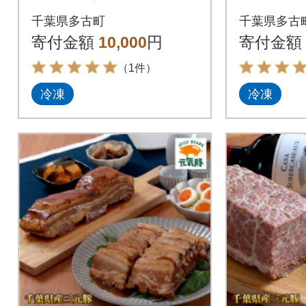
セージセット(36本入
g×2本
千葉県多古町
千葉県多古
り)
歳暮など
寄付金額
10,000
円
寄付金額
おすすめ
（1件）
冷凍
冷凍