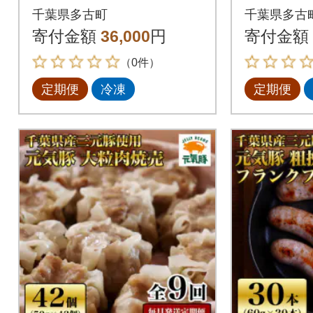
個セット(計2.1kg)全3
個セット(
千葉県多古町
千葉県多古
回
回
寄付金額
36,000
円
寄付金額
（0件）
定期便
冷凍
定期便