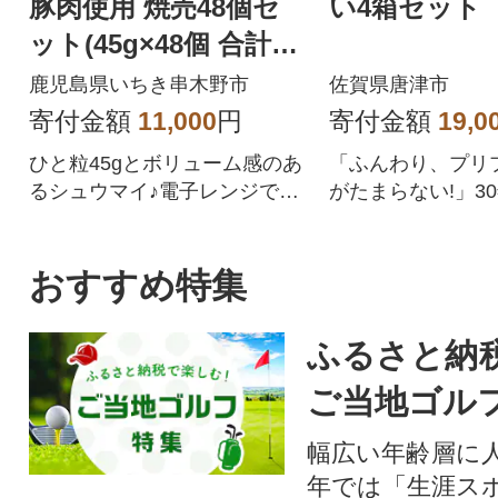
豚肉使用 焼売48個セ
い4箱セット
ット(45g×48個 合計2k
g超え!)
鹿児島県いちき串木野市
佐賀県唐津市
寄付金額
11,000
円
寄付金額
19,0
ひと粒45gとボリューム感のあ
「ふんわり、プリ
るシュウマイ♪電子レンジでチ
がたまらない!」3
ンするだけ♪
れている人気製品
おすすめ特集
ふるさと納
ご当地ゴル
幅広い年齢層に
年では「生涯ス