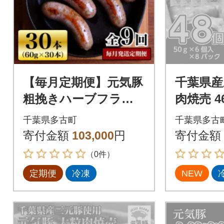
【毎月定期便】元気豚
千葉県産
粗挽きハーブフラン
肉焼売 46
クフルト 30本セット
気豚100
千葉県多古町
千葉県多古
1.8kg(60g×30本)全9回
寄付金額
103,000
円
寄付金額
（0件）
定期便
冷凍
NEW