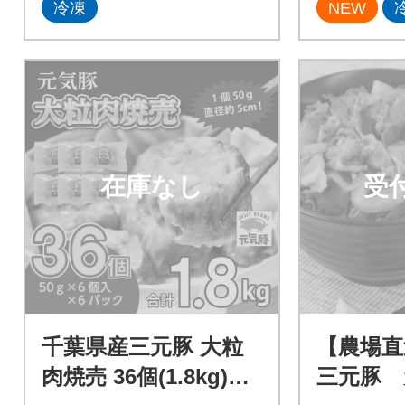
冷凍
NEW
在庫なし
受
千葉県産三元豚 大粒
【農場直
肉焼売 36個(1.8kg)元
三元豚 