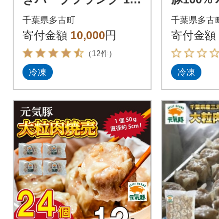
kg【60g×10本入×2パ
40g×10
千葉県多古町
千葉県多古
ック】
寄付金額
10,000
円
寄付金額
（12件）
冷凍
冷凍