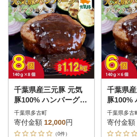
千葉県産三元豚 元気
千葉県産
豚100% ハンバーグ 1
豚100%
40g×8個
40g×6個
千葉県多古町
千葉県多古
寄付金額
12,000
円
寄付金額
（0件）