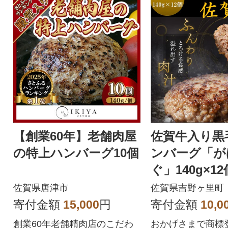
【創業60年】老舗肉屋
佐賀牛入り黒
の特上ハンバーグ10個
ンバーグ「が
ぐ」140g×12
佐賀県唐津市
佐賀県吉野ヶ里町
寄付金額
15,000
円
寄付金額
10,0
創業60年老舗精肉店のこだわ
おかげさまで商標登