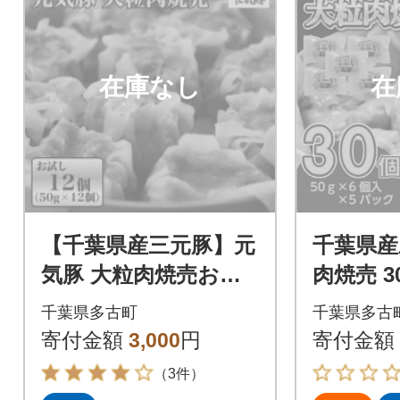
在庫なし
在
【千葉県産三元豚】元
千葉県産
気豚 大粒肉焼売お試
肉焼売 30
しセット 600g(50g×
気豚100
千葉県多古町
千葉県多古
12個)
寄付金額
3,000
円
寄付金額
（3件）