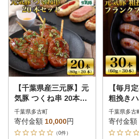
【千葉県産三元豚】元
【毎月定
気豚 つくね串 20本セ
粗挽き
ット 合計1.6kg(80g
クフルト
千葉県多古町
千葉県多古
×20本)
1.8kg(
寄付金額
10,000
円
寄付金額
（0件）