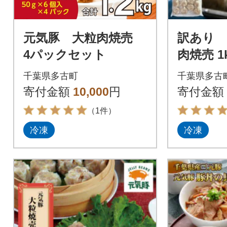
元気豚 大粒肉焼売
訳あり 
4パックセット
肉焼売 1k
入り)
千葉県多古町
千葉県多古
寄付金額
10,000
円
寄付金額
（1件）
冷凍
冷凍