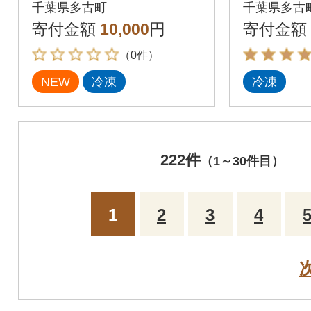
気豚100%使用 冷凍
んの具セッ
千葉県多古町
千葉県多古
5パック
寄付金額
10,000
円
寄付金額
（0件）
NEW
冷凍
冷凍
222件
（1～30件目）
1
2
3
4