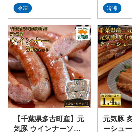
冷凍
冷凍
【千葉県多古町産】元
元気豚 
気豚 ウインナーソー
ーシュー