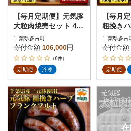
【毎月定期便】元気豚
【毎月定
大粒肉焼売セット 42
粗挽き
個セット(計2.1kg)全9
クフルト
千葉県多古町
千葉県多古
回
1.8kg(
寄付金額
106,000
円
寄付金額
（0件）
定期便
冷凍
定期便
在