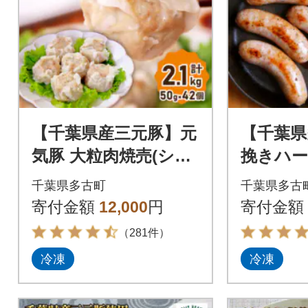
【千葉県産三元豚】元
【千葉県
気豚 大粒肉焼売(シュ
挽きハ
ーマイ)セット 2.1kg
フルトソ
千葉県多古町
千葉県多古
(50g×42個)
本セット(
寄付金額
12,000
円
寄付金額
（281件）
冷凍
冷凍