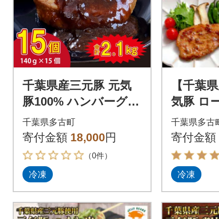
千葉県産三元豚 元気
【千葉県
豚100% ハンバーグ 1
気豚 ロ
40g×15個
セット(1
千葉県多古町
千葉県多古
寄付金額
18,000
円
寄付金額
（0件）
冷凍
冷凍