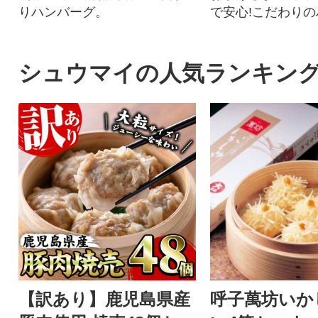
りハンバーグ。
で安心!こだわりの
2個を個別包装で
す。
シュウマイの人気ランキン
【訳あり】鹿児島県産
呼子萬坊いか