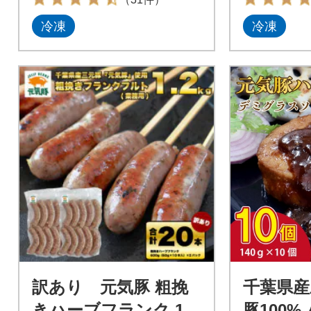
冷凍
冷凍
訳あり 元気豚 粗挽
千葉県産
きハーブフランク 1.2
豚100%