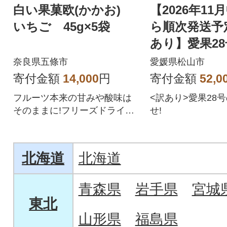
白い果菓欧(かかお)
【2026年11
いちご 45g×5袋
ら順次発送予
あり】愛果28
g
奈良県五條市
愛媛県松山市
寄付金額
14,000
円
寄付金額
52,0
フルーツ本来の甘みや酸味は
<訳あり>愛果28
そのままに!フリーズドライに
せ!
したいちごにホワイトチョコ
でコーティング。
北海道
北海道
青森県
岩手県
宮城
東北
山形県
福島県