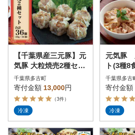
【千葉県産三元豚】元
元気豚 
気豚 大粒焼売2種セッ
ト(3種8
ト(2種 合計36個入)
千葉県多古町
千葉県多古
【シュウマイ】
寄付金額
13,000
円
寄付金額
（3件）
冷凍
冷凍