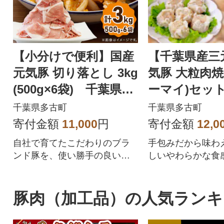
【小分けで便利】国産
【千葉県産三
元気豚 切り落とし 3kg
気豚 大粒肉焼
(500g×6袋) 千葉県産
ーマイ)セット 
三元豚 パラパラ凍結
(50g×42個)
千葉県多古町
千葉県多古町
寄付金額
11,000
円
寄付金額
12,0
自社で育てたこだわりのブラ
手包みだから味わ
ンド豚を、使い勝手の良いパ
しいやわらかな食
ラパラ凍結で500gずつ小分け
シーな旨みが楽し
にしました!
そう系冷凍焼売
豚肉（加工品）の人気ランキ