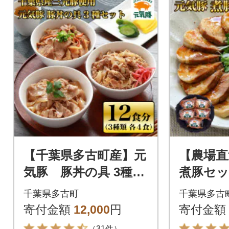
【千葉県多古町産】元
【農場直
気豚 豚丼の具 3種セ
煮豚セット
ット(3種合計12食入
千葉県多古町
千葉県多古
り)
寄付金額
12,000
円
寄付金額
（31件）