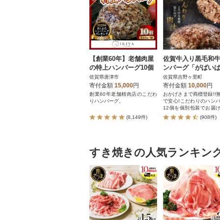
【創業60年】老舗肉屋
佐賀牛入り黒毛和
の特上ハンバーグ10個
ンバーグ「がばい
ぐ」140g×12個
佐賀県唐津市
佐賀県吉野ヶ里町
寄付金額
15,000
円
寄付金額
10,000
円
創業60年老舗精肉店のこだわ
おかげさまで商標登録!!
りハンバーグ。
で安心!こだわりのハン
12個を個別包装でお届
す。
(8,149件)
(908件)
すき焼きの人気ランキン