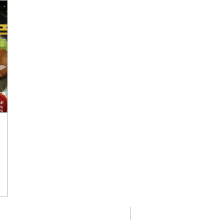
お届け時間帯指定可
発送される月指定可
件数順
90
評価順
120
が高い順
その他
解除
が低い順
さとふる限定のお礼品
定期便
さとふるアプリdeワンストップ申請
対象
）