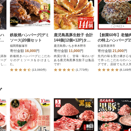
牛ハ
鉄板焼ハンバーグ(デミ
鹿児島黒豚生餃子 合計
【創業60年】老舗
ばー
ソース)20個セット
144個(12個×12P)タレ
の特上ハンバーグ1
付き!国産野菜使用
福岡県飯塚市
鹿児島県いちき串木野市
佐賀県唐津市
寄付金額
16,000
円
寄付金額
11,000
円
寄付金額
21,000
円
無添加
鉄板焼きハンバーグにこだわ
肉質が良く、甘味・味わいが
先代の味を受け継ぎ心
バーグ
りのデミソースをかけまし
ある鹿児島黒豚生餃子は逸品
て作ったこだわりのハ
けしま
た。
です!
グです。店頭でも大人
礼品です。
(13,060件)
(1,773件)
(8,149件
グ