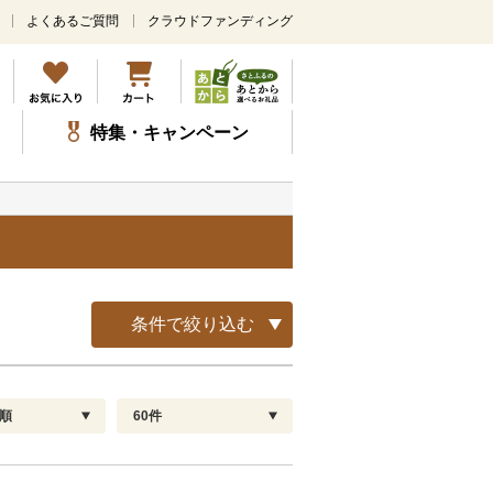
よくあるご質問
クラウドファンディング
メ
イ
ン
コ
ン
特集・キャンペーン
テ
ン
ツ
に
ス
キ
ッ
プ
条件で絞り込む
順
60件
配送指定
解除
順
30
お届け日時指定可
60