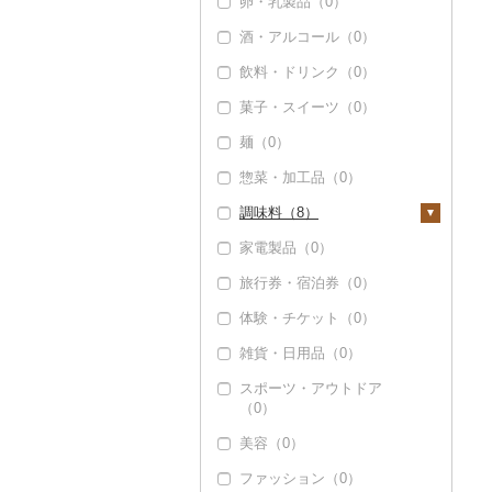
卵・乳製品（0）
酒・アルコール（0）
飲料・ドリンク（0）
菓子・スイーツ（0）
麺（0）
惣菜・加工品（0）
調味料（8）
家電製品（0）
砂糖（0）
旅行券・宿泊券（0）
塩（0）
体験・チケット（0）
醤油（0）
雑貨・日用品（0）
味噌（0）
スポーツ・アウトドア
酢（0）
（0）
だし（0）
美容（0）
食用油（0）
ファッション（0）