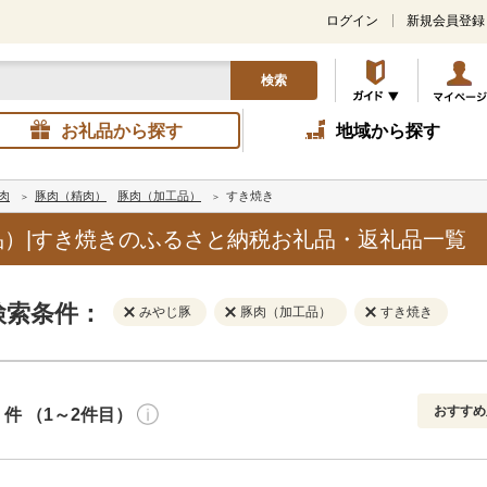
ログイン
新規会員登録
検索
お礼品から探す
地域から探す
肉
豚肉（精肉）
豚肉（加工品）
すき焼き
）|すき焼きのふるさと納税お礼品・返礼品一覧
検索条件：
みやじ豚
豚肉（加工品）
すき焼き
おすすめ
件 （1～2件目）
寄付金額
解除
地域
解除
おすすめ
円～
新着順