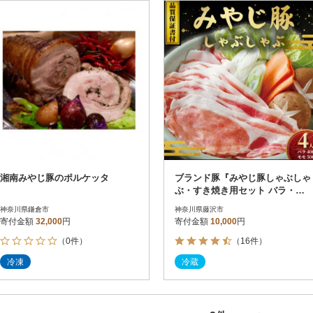
円
レビュー
レビュー
決済方法
解除
寄付金額
PayPay
発送種別
解除
クレジットカード決済
寄付金額
通常
Amazon Pay
冷蔵便
楽天ペイ
冷凍便
メルペイ
コンビニ支払い
ソフトバンクまとめて支払い
au PAY（auかんたん決済）
湘南みやじ豚のポルケッタ
ブランド豚『みやじ豚しゃぶしゃ
d払い
ぶ・すき焼き用セット バラ・モ
金融機関(Pay-easy決済)
モ(約900g)』
神奈川県鎌倉市
神奈川県藤沢市
寄付金額
32,000
円
寄付金額
10,000
円
（0件）
（16件）
解除
結果を見る（
2
件
冷凍
冷蔵