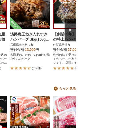
肉屋
淡路島玉ねぎ入れすぎ
【創業60年】老舗肉屋
累計800万個突破記
5個
ハンバーグ 3kg(150g×
の特上ハンバーグ20個
レンチン可!湯煎可
20個) 冷凍
トな4種ハンバー
兵庫県南あわじ市
佐賀県唐津市
福岡県新宮町
あり】.AA245
寄付金額
13,000
円
寄付金額
27,000
円
寄付金額
11,000
円
を込め
大満足のこだわり150g合い挽
先代の味を受け継ぎ心を込め
累計300万個突破記念!
ンバー
き生ハンバーグ
て作ったこだわりのハンバー
ン可!湯煎可!ベストな4
気のお
グです。店頭でも大人気のお
バーグ20個セット ハン
礼品です。
温めるだけ 簡単 大容量
)
(314件)
(8,149件)
(82件)
用 レトルト 冷凍 食べ
ンジ 湯せん 個包装 4種
もっと見る