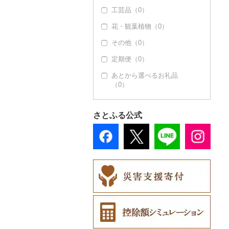
はちみつ（0）
工芸品（0）
ドレッシング（8）
花・観葉植物（0）
その他調味料（0）
その他（0）
定期便（0）
あとから選べるお礼品
（0）
さとふる公式