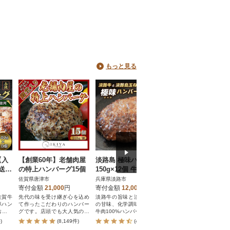
もっと見る
【入
【創業60年】老舗肉屋
淡路島 極味ハンバーグ
淡路島玉ねぎ入れ
送】
の特上ハンバーグ15個
150g×12個 牛肉100%
ハンバーグ 3kg(15
グ1
ao05756
20個) 冷凍
佐賀県唐津市
兵庫県淡路市
兵庫県南あわじ市
寄付金額
21,000
円
寄付金額
12,000
円
寄付金額
13,000
円
佐賀牛
先代の味を受け継ぎ心を込め
淡路牛の旨味と淡路島玉ねぎ
大満足のこだわり150g
率ハン
て作ったこだわりのハンバー
の甘味、化学調味料無添加の
き生ハンバーグ
お届け
グです。店頭でも大人気のお
牛肉100%ハンバーグ!
礼品です。
)
(8,149件)
(472件)
(314件)