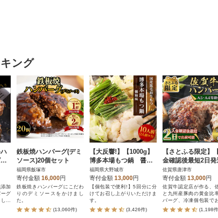
ンキング
牛ハ
鉄板焼ハンバーグ(デミ
【大反響!】【1000g】
【さとふる限定】
ばー
ソース)20個セット
博多本場もつ鍋 醤油
金確認後最短2日発
味「2人前×5回分」
佐賀牛合挽ハンバー
福岡県飯塚市
福岡県大野城市
佐賀県唐津市
40g×10個
寄付金額
16,000
円
寄付金額
13,000
円
寄付金額
13,000
円
無添加
鉄板焼きハンバーグにこだわ
【個包装で便利!】5回分に分
佐賀牛認定店が作る、
バーグ
りのデミソースをかけまし
けてお召し上がりいただけま
と九州産豚肉の黄金比
けしま
た。
す。
バーグ、冷凍個包装で
します。
(13,060件)
(3,426件)
(1,198件