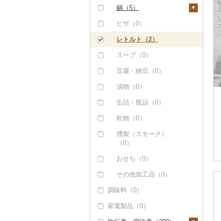
カレー（2）
鍋（5）
チョコレート（0）
ひやむぎ（0）
コロッケ（0）
シチュー（0）
肉（5）
ピザ（0）
カステラ（0）
そうめん（0）
その他惣菜（0）
魚（0）
レトルト（2）
アイス・ジェラート
その他麺（0）
（3）
その他鍋（0）
スープ（0）
その他洋菓子（0）
豆腐・納豆（0）
煎餅・おかき（0）
漬物（0）
羊羹（0）
缶詰・瓶詰（0）
饅頭（0）
乾物（0）
大福（0）
燻製（スモーク）
（0）
その他和菓子（0）
おせち（0）
その他加工品（0）
調味料（0）
家電製品（0）