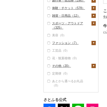
旅行券・宿泊券（290）
体験・チケット（578）
旅行券（110）
こ
雑貨・日用品（12）
JTBふるさと旅行クー
宿泊券（193）
PayPay商品券（0）
牛
ポン（Eメール発行）
スポーツ・アウトドア
食事券（16）
家具・インテリア
（0）
牛
（325）
（1）
温泉・サウナ・スパ利
JTBふるさと旅行券
ハ
美容（0）
用券（3）
タンス（0）
寝具（0）
ゴルフ（322）
（紙券）（0）
ファッション（7）
水族館（1）
机・テーブル（1）
タオル（0）
ゴルフボール（170）
釣り（0）
その他旅行券（54）
工芸品（0）
動物園（0）
椅子・チェア・ソファ
文房具・印鑑（0）
ゴルフクラブ（71）
サイクリング（0）
鞄・バッグ（2）
（0）
花・観葉植物（0）
釣り（14）
食器（1）
ゴルフウェア（0）
アウトドア・キャンプ
トートバッグ・ショル
洋服（0）
その他家具・インテリ
（1）
ダーバッグ（0）
その他（20）
ダイビング（7）
グラス・カップ（1）
キッチン用品（0）
その他ゴルフ（80）
和服（0）
ア（0）
その他スポーツ（2）
キャリーバッグ・スー
定期便（0）
スキーチケット・リフ
タンブラー（0）
日用品（0）
靴・履物（0）
地域サービス（14）
ツケース（0）
ト券（4）
ウェア・ユニフォーム
あとから選べるお礼品
箸（0）
楽器・器材（0）
アクセサリー（0）
その他（8）
（0）
その他鞄・バッグ
（0）
ゴルフプレー券（7）
（2）
スプーン・フォーク・
本・CD・DVD（4）
その他服飾小物（5）
その他スポーツ（2）
GDOふるさとゴルフ
花火大会チケット
ナイフ（0）
おもちゃ・ぬいぐるみ
財布（0）
プレークーポン（0）
（2）
さとふる公式
皿・椀（0）
（0）
ショール・ストール
その他のゴルフプレー
カタログギフト（0）