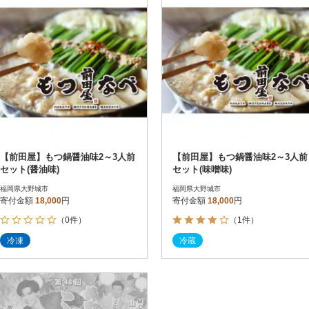
【前田屋】もつ鍋醤油味2～3人前
【前田屋】もつ鍋醤油味2～3人前
セット(醤油味)
セット(味噌味)
福岡県大野城市
福岡県大野城市
寄付金額
18,000
円
寄付金額
18,000
円
（0件）
（1件）
冷凍
冷蔵