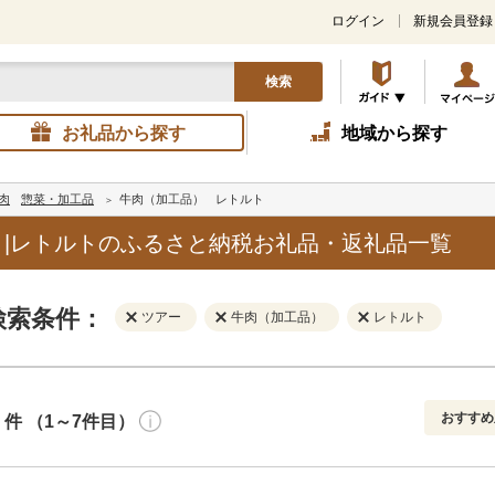
ログイン
新規会員登録
検索
お礼品から探す
地域から探す
肉
惣菜・加工品
牛肉（加工品）
レトルト
|レトルトのふるさと納税お礼品・返礼品一覧
検索条件：
ツアー
牛肉（加工品）
レトルト
おすすめ
件 （1～7件目）
寄付金額
解除
地域
解除
おすすめ
円～
新着順