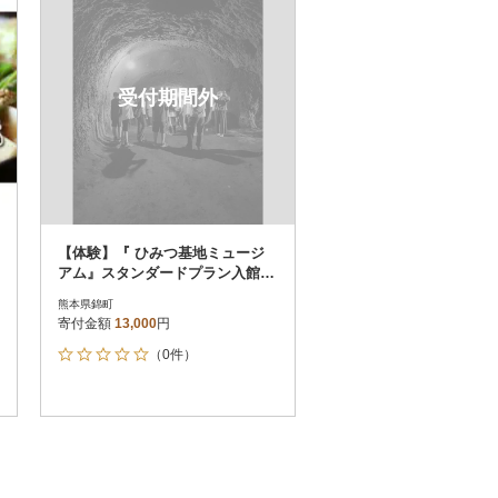
受付期間外
【体験】『 ひみつ基地ミュージ
アム』スタンダードプラン入館チ
ケットと人吉海軍キーマカレー(1
熊本県錦町
食)
寄付金額
13,000
円
（0件）