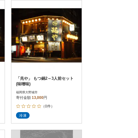
お届け時間帯指定可
発送される月指定可
件数順
90
評価順
120
が高い順
その他
解除
が低い順
さとふる限定のお礼品
定期便
さとふるアプリdeワンストップ申請
対象
「兆や」 もつ鍋2～3人前セット
(味噌味)
福岡県大野城市
寄付金額
13,000
円
（0件）
）
冷凍