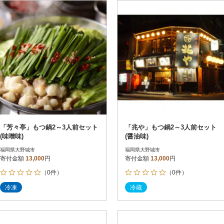
円
レビュー
レビュー
決済方法
解除
寄付金額
PayPay
発送種別
解除
クレジットカード決済
寄付金額
通常
Amazon Pay
冷蔵便
楽天ペイ
冷凍便
メルペイ
コンビニ支払い
ソフトバンクまとめて支払い
au PAY（auかんたん決済）
「芳々亭」もつ鍋2～3人前セット
「兆や」もつ鍋2～3人前セット
d払い
(味噌味)
(醤油味)
金融機関(Pay-easy決済)
福岡県大野城市
福岡県大野城市
寄付金額
13,000
円
寄付金額
13,000
円
（0件）
（0件）
解除
結果を見る（
7
件
冷凍
冷蔵