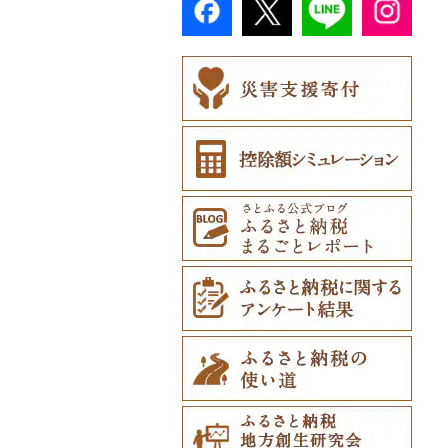
弁当箱（0）
ご当地キャラクター
（1）
券（6）
その他体験・チケット
（6）
その他食器（0）
ネクタイ・ベルト
（536）
ベビー用品（0）
（3）
ペット用品（0）
マフラー・手袋（0）
防災グッズ（0）
その他服飾小物（1）
その他雑貨（0）