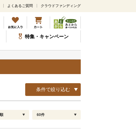
よくあるご質問
クラウドファンディング
メ
イ
ン
コ
ン
特集・キャンペーン
テ
ン
ツ
に
ス
キ
ッ
プ
条件で絞り込む
順
60件
配送指定
解除
順
30
お届け日時指定可
60