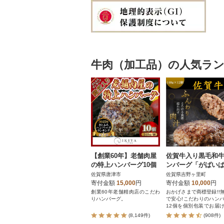
牛肉（加工品）の人気ラ
【創業60年】老舗肉屋
佐賀牛入り黒毛和
の特上ハンバーグ10個
ンバーグ「がばい
ぐ」140g×12個
佐賀県唐津市
佐賀県吉野ヶ里町
寄付金額
15,000
円
寄付金額
10,000
円
創業60年老舗精肉店のこだわ
おかげさまで商標登録!!
りハンバーグ。
で安心!こだわりのハン
12個を個別包装でお届
す。
(8,149件)
(908件)