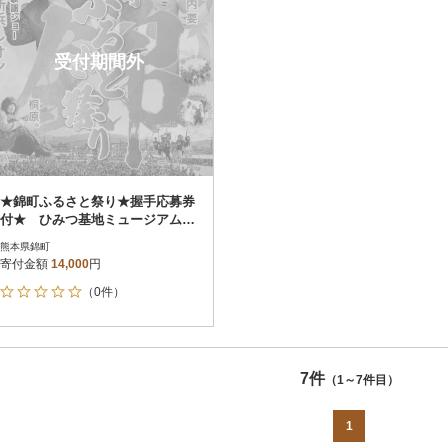
受付期間外
★錦町ふるさと祭り★握手応募券
付★ ひみつ基地ミュージアム入
館チケットと人吉海軍キーマカレ
熊本県錦町
ーセット
寄付金額
14,000
円
（0件）
7件
（1～7件目）
1