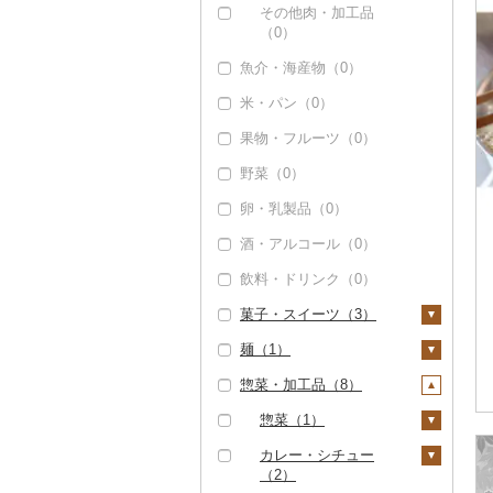
その他肉・加工品
（0）
魚介・海産物（0）
米・パン（0）
果物・フルーツ（0）
野菜（0）
卵・乳製品（0）
酒・アルコール（0）
飲料・ドリンク（0）
菓子・スイーツ（3）
麺（1）
ケーキ（0）
惣菜・加工品（8）
クッキー（0）
ラーメン（1）
焼き菓子（0）
うどん（1）
惣菜（1）
プリン（0）
そば（1）
餃子（1）
カレー・シチュー
（2）
ゼリー（0）
パスタ（0）
シュウマイ（0）