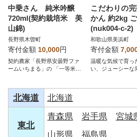
中乗さん 純米吟醸
こだわりの完
720ml(契約栽培米 美
かん 約2kg 
山錦)
(nuk004-c-2)
長野県木曽町
和歌山県美浜町
寄付金額
10,000
円
寄付金額
7,00
契約農家「長野県安曇野ファ
温暖な気候で育っ
ームいちまる」の 「一等米
い、ジューシーな
美山錦を100%」使用して仕込
の全国屈指のみか
みました。
北海道
北海道
青森県
岩手県
宮城
東北
山形県
福島県