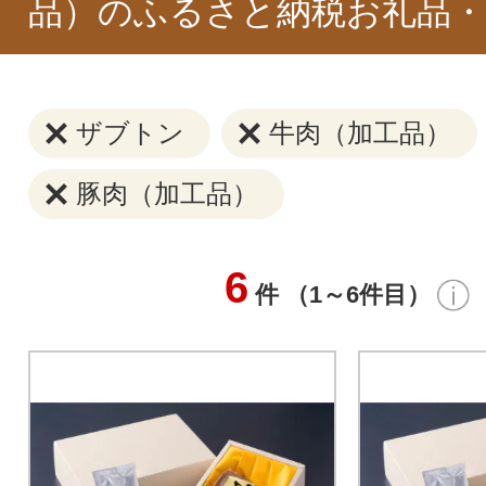
品）のふるさと納税お礼品・
ザブトン
牛肉（加工品）
豚肉（加工品）
6
件 （1～6件目）