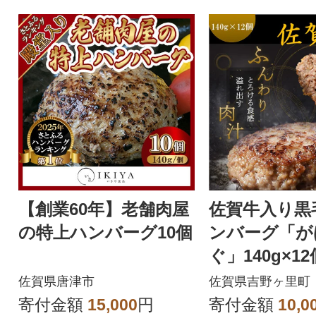
【創業60年】老舗肉屋
佐賀牛入り黒
の特上ハンバーグ10個
ンバーグ「が
ぐ」140g×12
佐賀県唐津市
佐賀県吉野ヶ里町
寄付金額
15,000
円
寄付金額
10,0