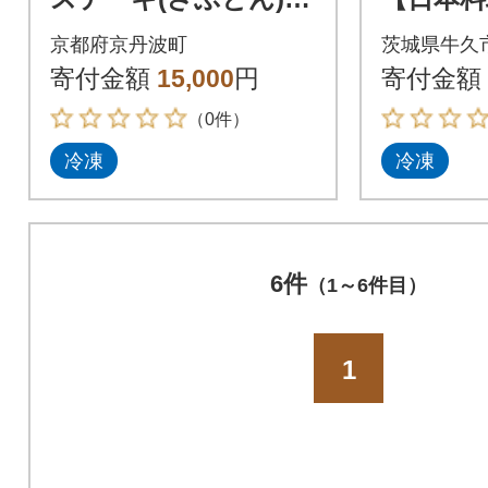
バネロ味 3本セット
しざき
京都府京丹波町
茨城県牛久
寄付金額
15,000
円
寄付金額
（0件）
冷凍
冷凍
6件
（1～6件目）
1