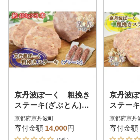
京丹波ぽーく 粗挽き
京丹波ぽーく
ステーキ(ざぶとん)プ
ステーキ
レーン 3本セット
子味 
京都府京丹波町
京都府京丹
寄付金額
14,000
円
寄付金額
（0件）