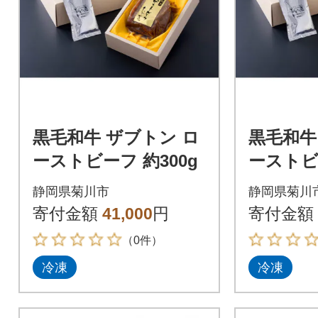
黒毛和牛 ザブトン ロ
黒毛和牛
ーストビーフ 約300g
ーストビー
静岡県菊川市
静岡県菊川
寄付金額
41,000
円
寄付金額
（0件）
冷凍
冷凍