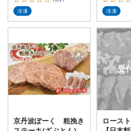
冷凍
冷凍
受
京丹波ぽーく 粗挽き
ロースト
ステーキ(ざぶとん)ハ
【日本料