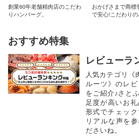
創業60年老舗精肉店のこだわ
おかげさまで商標登
りハンバーグ。
で安心!こだわりの
2個を個別包装で
す。
おすすめ特集
レビューラ
人気カテゴリ《
ルーツ》のレビ
をご紹介♪さと
足度が高いお礼
形式でチェック
リアルな声を参
ださいね。