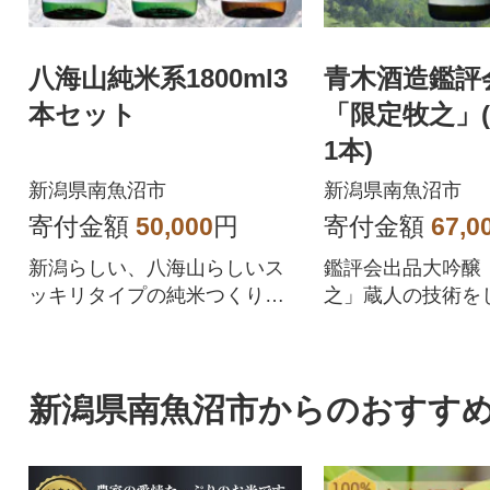
八海山純米系1800ml3
青木酒造鑑評
本セット
「限定牧之」(1
1本)
新潟県南魚沼市
新潟県南魚沼市
寄付金額
50,000
円
寄付金額
67,0
新潟らしい、八海山らしいス
鑑評会出品大吟醸
ッキリタイプの純米つくりの
之」蔵人の技術を
お酒です!
楽しんでください!
新潟県南魚沼市からのおすす