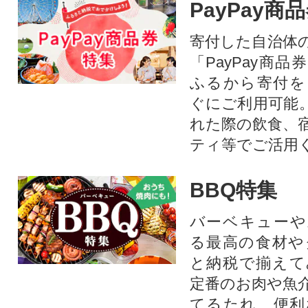
PayPay商
寄付した自治体
「PayPay商
ふるから寄付を
ぐにご利用可能
れた際の飲食、
ティ等でご活用
BBQ特集
バーベキューや
る最高の食材や
と納税で揃えて
定番のお肉や魚
てるたれ、便利