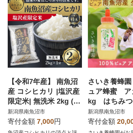
【令和7年産】 南魚沼
さいき養蜂園
産 コシヒカリ |塩沢産
ュア蜂蜜 ア
限定米| 無洗米 2kg (美
kg はちみつ
味しい炊き方ガイド付
新潟県南魚沼市
新潟県南魚沼市
き)
寄付金額
7,000
円
寄付金額
20,0
魚沼産コシヒカリの頂点と評
さいき養蜂園がお