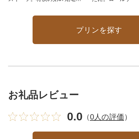
戦茨木対局の勝負めしとして
ン・生どら焼・生
提供したスイーツ。
トを食べ比べでき
プリンを探す
お礼品レビュー
0.0
（
0人の評価
）