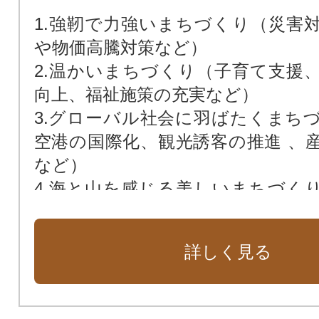
1.強靭で⼒強いまちづくり（災害
や物価⾼騰対策など）
2.温かいまちづくり（子育て支援
向上、福祉施策の充実など）
3.グローバル社会に⽻ばたくまち
空港の国際化、観光誘客の推進 、
など）
4.海と⼭を感じる美しいまちづく
地・ニュータウンの再生、森林・
ど）
詳しく見る
5.対話と参加が進むまちづくり（
域活動の支援、市民サービスの向上
6.市長におまかせ