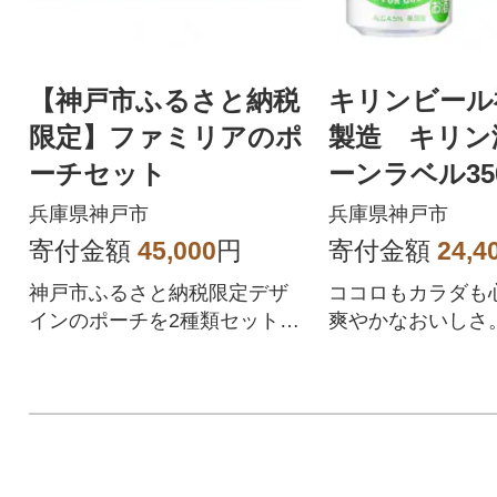
【神戸市ふるさと納税
キリンビール
限定】ファミリアのポ
製造 キリン
ーチセット
ーンラベル350
パック(4入)
兵庫県神戸市
兵庫県神戸市
(計48本)
寄付金額
45,000
円
寄付金額
24,4
神戸市ふるさと納税限定デザ
ココロもカラダも
インのポーチを2種類セットで
爽やかなおいしさ
ご用意!