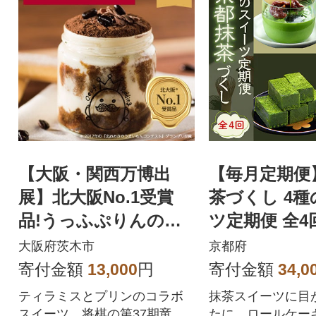
【大阪・関西万博出
【毎月定期便
展】北大阪No.1受賞
茶づくし 4
品!うっふぷりんの
ツ定期便 全4
『ふわふわティラプ
抹茶スイーツ
大阪府茨木市
京都府
リ』 5個セット
お届け
寄付金額
13,000
円
寄付金額
34,0
ティラミスとプリンのコラボ
抹茶スイーツに目
スイーツ。将棋の第37期竜王
たに。ロールケー