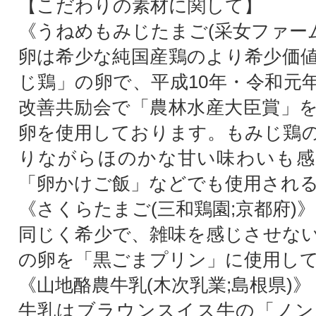
【こだわりの素材に関して】
《うねめもみじたまご(采女ファーム
卵は希少な純国産鶏のより希少価
じ鶏」の卵で、平成10年・令和元
改善共励会で「農林水産大臣賞」
卵を使用しております。もみじ鶏
りながらほのかな甘い味わいも感
「卵かけご飯」などでも使用され
《さくらたまご(三和鶏園;京都府)》
同じく希少で、雑味を感じさせな
の卵を「黒ごまプリン」に使用し
《山地酪農牛乳(木次乳業;島根県)》
牛乳はブラウンスイス牛の「ノン