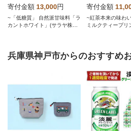
個セット
種6個セット
寄付金額
13,000
円
寄付金額
11,0
~「低糖質」 自然派甘味料「ラ
~紅茶本来の味わ
カントホワイト」(サラヤ株式
ミルクティープリ
会社)を使用した手づくりプリ
牛乳本来の味わい
ン~
リームプリン」~
兵庫県神戸市からのおすすめ