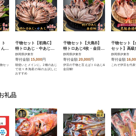
】ト
干物セット【初島C】
干物セット【大島B】
干物セット【
ん4
特トロあじ・中あじ各8
特トロあじ4枚・金目鯛
セット】高級
伊豆・
枚 伊豆・伊東の干物
2枚 伊豆・伊東のひも
干物2枚セット
静岡県伊東市
静岡県伊東市
静岡県伊東市
せ
詰め合わせ
の詰め合わせ 静岡県
伊東の干物詰
寄付金額
15,000
円
寄付金額
20,000
円
寄付金額
16,0
伊東市
物セッ
朝使いとメインに。2種のあじ
伊豆の干物と言えばトロあじ&
これぞ伊豆を代表
で佐々木海産の味のお試しに
金目鯛!
おすすめ
お礼品