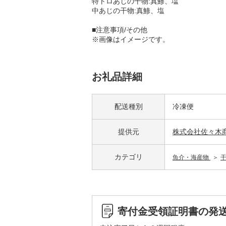
特トロあじの干物:真鯵、塩
中あじの干物:真鯵、塩
■注意事項/その他
※画像はイメージです。
お礼品詳細
配送種別
冷凍便
提供元
株式会社佐々木
カテゴリ
魚介・海産物
寄付金受領証明書の発