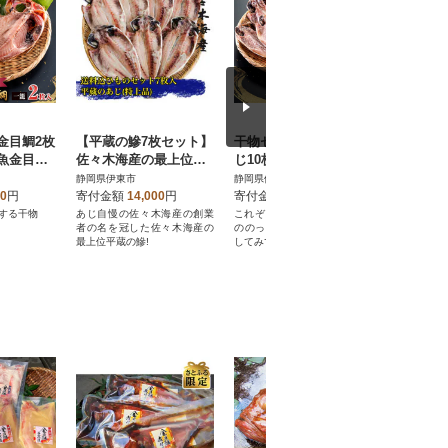
金目鯛2枚
【平蔵の鰺7枚セット】
干物セット【特トロあ
干物セッ
魚金目の
佐々木海産の最上位ト
じ10枚セット】 伊
枚セット
 伊豆・
ロあじ 伊豆・伊東の
豆・伊東のひもの詰め
東のひも
静岡県伊東市
静岡県伊東市
静岡県伊東
め合わせ
ひもの詰め合わせ 静
合わせ 静岡県伊東
せ 静岡
00
円
寄付金額
14,000
円
寄付金額
14,000
円
寄付金額
岡県伊東市
する干物
あじ自慢の佐々木海産の創業
これぞトロあじ!たっぷりと脂
ひもの佐々木
者の名を冠した佐々木海産の
ののった真鯵のひものを体験
大定番トロあ
最上位平蔵の鰺!
してみてください