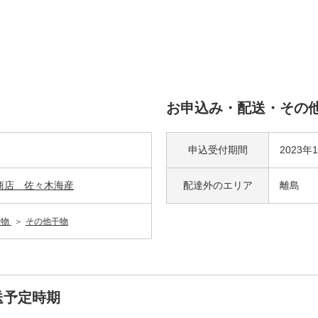
お申込み・配送・その
申込受付期間
2023年
商店 佐々木海産
配達外の
エリア
離島
干物
その他干物
送予定時期