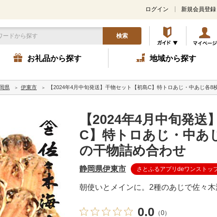
ログイン
新規会員登録
検索
お礼品から探す
地域から探す
岡県
伊東市
【2024年4月中旬発送】干物セット【初島C】特トロあじ・中あじ各
【2024年4月中旬発
C】特トロあじ・中あ
の干物詰め合わせ
静岡県伊東市
さとふるアプリdeワンストッ
朝使いとメインに。2種のあじで佐々木
0.0
（0）