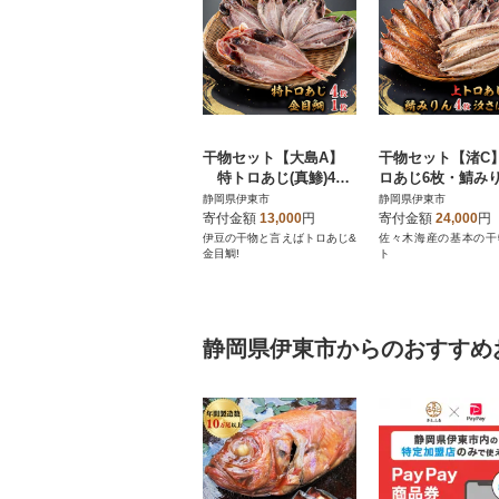
干物セット【大島A】
干物セット【渚C
特トロあじ(真鯵)4
ロあじ6枚・鯖みり
枚・金目鯛1枚 伊豆・
枚・汐さば2枚 
静岡県伊東市
静岡県伊東市
伊東のひもの詰め合わ
伊東の干物詰め合
寄付金額
13,000
円
寄付金額
24,000
円
せ 静岡県伊東市
伊豆の干物と言えばトロあじ&
佐々木海産の基本の干
金目鯛!
ト
静岡県伊東市からのおすすめ