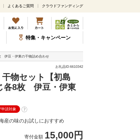
よくあるご質問
クラウドファンディング
メ
イ
ン
コ
ン
特集・キャンペーン
テ
ン
ツ
8枚 伊豆・伊東の干物詰め合わせ
に
ス
お礼品ID:6610342
キ
送】干物セット【初島
ッ
プ
じ各8枚 伊豆・伊東
プ申請対象
海産の味のお試しにおすすめ
15,000円
寄付金額