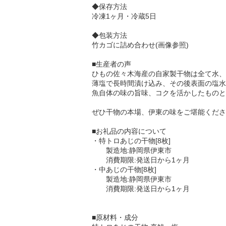
◆保存方法
冷凍1ヶ月・冷蔵5日
◆包装方法
竹カゴに詰め合わせ(画像参照)
■生産者の声
ひもの佐々木海産の自家製干物は全て水、
薄塩で長時間漬け込み、その後表面の塩水
魚自体の味の旨味、コクを活かしたものと
ぜひ干物の本場、伊東の味をご堪能くださ
■お礼品の内容について
・特トロあじの干物[8枚]
製造地:静岡県伊東市
消費期限:発送日から1ヶ月
・中あじの干物[8枚]
製造地:静岡県伊東市
消費期限:発送日から1ヶ月
■原材料・成分