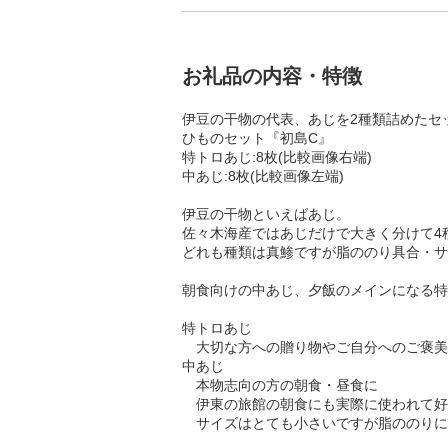
お礼品の内容・特徴
伊豆の干物の代表、あじを2種類詰めたセ
ひものセット『初島C』
特トロあじ:8枚(比較画像右端)
中あじ:8枚(比較画像左端)
伊豆の干物といえばあじ。
佐々木海産ではあじだけで大きく分けて4
どれも種類は真鯵ですが脂ののり具合・サ
朝食向けの中あじ、夕飯のメインになる特
特トロあじ
大切な方への贈り物やご自分へのご褒美
中あじ
本物志向の方の朝食・昼食に
伊東の旅館の朝食にも実際に使われて好
サイズはとても小さいですが脂ののりに