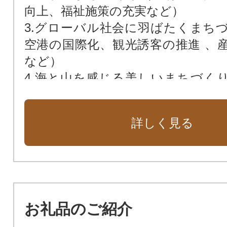
向上、福祉施策の充実など）
3.グローバル社会に⽻ばたくまち
空港の国際化、観光誘客の推進 、
など）
4.海と⼭を感じる美しいまちづく
地・ニュータウンの再生、森林・
ど）
詳しく見る
5.対話と参加が進むまちづくり（
域活動の支援、市民サービスの向上
6.市長におまかせ
お礼品のご紹介