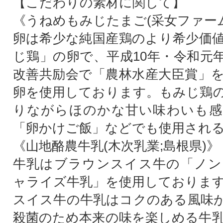
【こだわりの素材に関して】
《うねめもみじたまご(采女ファーム
卵は希少な純国産鶏のより希少価
じ鶏」の卵で、平成10年・令和元
改善共励会で「農林水産大臣賞」
卵を使用しております。もみじ鶏
りながらほのかな甘い味わいも感
「卵かけご飯」などでも使用され
《山地酪農牛乳(木次乳業;島根県)》
牛乳はブラウンスイス牛の「ノン
ャライズ牛乳」を使用しておりま
スイス牛の牛乳はコクのある風味
殺菌のため本来の味を楽しめる牛