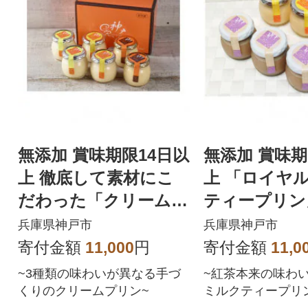
無添加 賞味期限14日以
無添加 賞味期
上 徹底して素材にこ
上 「ロイヤ
だわった「クリームプ
ティープリン
リン」3種6個セット
チクリームプ
兵庫県神戸市
兵庫県神戸市
種6個セット
寄付金額
11,000
円
寄付金額
11,0
~3種類の味わいが異なる手づ
~紅茶本来の味わ
くりのクリームプリン~
ミルクティープリ