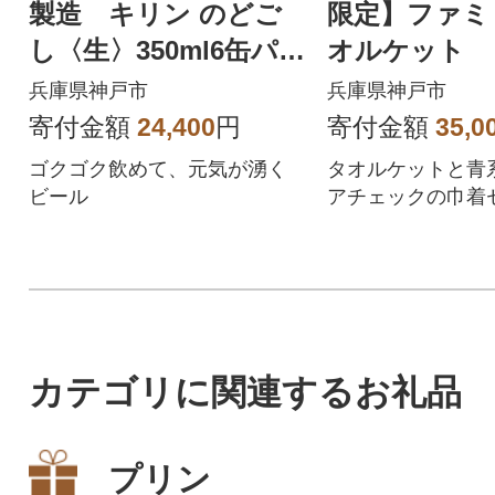
製造 キリン のどご
限定】ファミ
し〈生〉350ml6缶パ
オルケット
ック(4入)×2ケース(計4
兵庫県神戸市
兵庫県神戸市
8本)
寄付金額
24,400
円
寄付金額
35,0
ゴクゴク飲めて、元気が湧く
タオルケットと青
ビール
アチェックの巾着セ
カテゴリに関連するお礼品
プリン