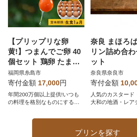
【プリップリな卵
奈良 まほろ
黄!】つまんでご卵 40
リン詰め合わ
個セット 鶏卵 たまご
ット
糸島/緑の農園 [AGA01
福岡県糸島市
奈良県奈良市
1]
寄付金額
17,000
円
寄付金額
10,0
年間200万個以上提供!いつも
人気のカスタード
の料理を格別なものにする、
大和の地酒・レア
ぷりぷりで濃厚な卵です。ぎ
ョコラ・カプチー
ゅうぎゅうにニワトリを詰め
計6個の詰合わせ!
込まない平飼い方式で、のび
プリンを探す
のび育った親鶏が産んだ卵で