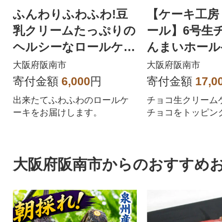
ふんわりふわふわ!豆
【ケーキ工房
乳クリームたっぷりの
ール】6号生
ヘルシーなロールケー
んまいホール
キ
大阪府阪南市
大阪府阪南市
寄付金額
6,000
円
寄付金額
17,0
出来たてふわふわのロールケ
チョコ生クリーム
ーキをお届けします。
チョコをトッピング
大阪府阪南市からのおすすめ