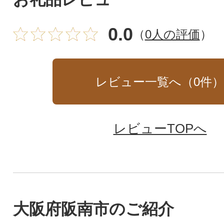
です!
0.0
（
0人の評価
）
レビュー一覧へ（
0
件
レビューTOPへ
大阪府阪南市のご紹介