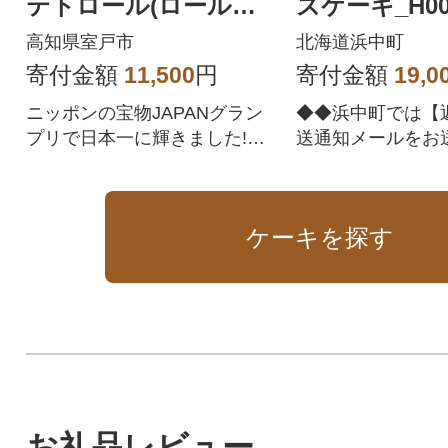
テトロール(ロールケ
ズケーキ_H004
ーキ 2本セット)
高知県室戸市
北海道浜中町
寄付金額
11,500
円
寄付金額
19,0
ニッポンの宝物JAPANグラン
◆◆浜中町では【
プリで日本一に輝きました!甘
送通知メールをお
くて人気の国産サツマイモ(西
せん。】また、マ
山金時芋)を使用したスイート
の「配送状況」は
ポテトロール(芋スイーツ)詰め
況は反映されず「
ケーキを探す
合わせセットはクリスマスに
会」と表示されま
もお楽しみいただけます。食
了承の上、お申込
後のデザートやスウィーツ、
◆◆
洋菓子(芋菓子)、お菓子好きの
方へのプレゼントとしてもお
すすめです。コーヒーと一緒
におやつにも、大切な人への
ギフトにも喜ばれています。
室戸市で出品数ランキング1位
お礼品レビュー