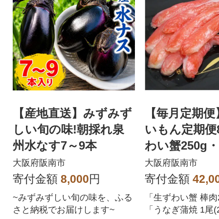
【産地直送】みずみず
【毎月定期便
しい旬の味!朝採れ泉
いもん定期便
州水なす7～9本
わい蟹250g
蒲焼1尾・ロ
大阪府阪南市
大阪府阪南市
ーフ200g全3
寄付金額
8,000
円
寄付金額
42,0
~みずみずしい旬の味を、ふる
「生ずわい蟹 棒肉2
さと納税でお届けします~
「うなぎ蒲焼 1尾(23