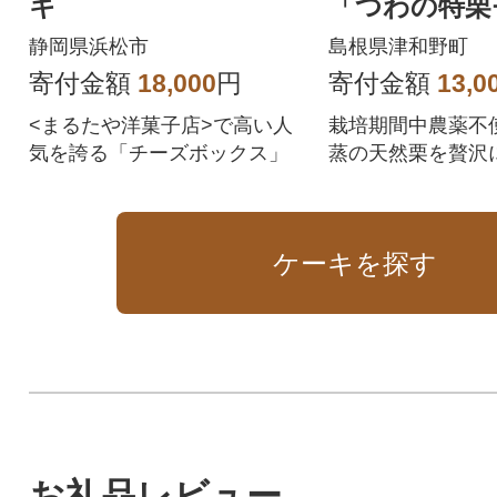
キ
「つわの特栗
ン」
静岡県浜松市
島根県津和野町
寄付金額
18,000
円
寄付金額
13,0
<まるたや洋菓子店>で高い人
栽培期間中農薬不
気を誇る「チーズボックス」
蒸の天然栗を贅沢
の風味をとことん
ブラン。
ケーキを探す
お礼品レビュー