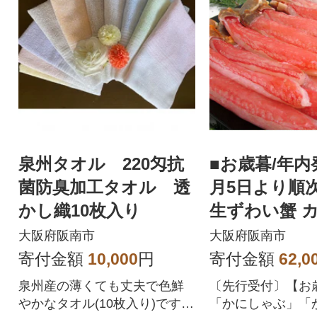
泉州タオル 220匁抗
■お歳暮/年内
菌防臭加工タオル 透
月5日より順
かし織10枚入り
生ずわい蟹 
(かにしゃぶ用)
大阪府阪南市
大阪府阪南市
寄付金額
10,000
円
寄付金額
62,0
泉州産の薄くても丈夫で色鮮
〔先行受付〕【お
やかなタオル(10枚入り)です。
「かにしゃぶ」「