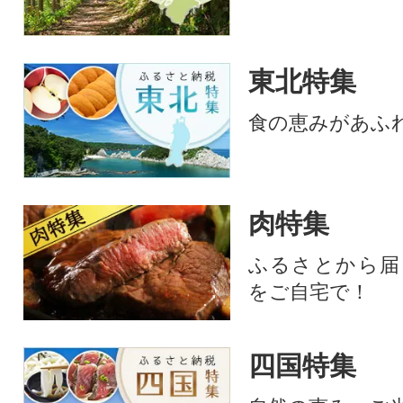
東北特集
食の恵みがあふ
肉特集
ふるさとから届
をご自宅で！
四国特集