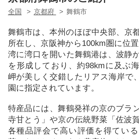
全国
京都府
舞鶴市
舞鶴市は、本州のほぼ中央部、京
所在し、京阪神から100km圏に位
湾に湾口を開いた舞鶴港は、波静
を形成しており、約98kmに及ぶ
岬が美しく交錯したリアス海岸で
園に指定されています。
特産品には、舞鶴発祥の京のブラ
寺甘とう」や京の伝統野菜「佐波
各種品評会で高い評価を得ている