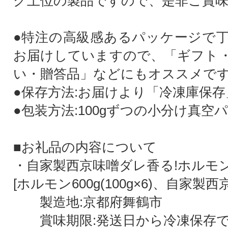
グ上位の製品ですので、是非ご賞
●特注の高級感あるパッケージで
お届けしていますので、「ギフト
い・贈答品」などにもオススメです
●保存方法:お届けより「冷凍庫保存
●包装方法:100gずつの小分け真空
■お礼品の内容について
・自家製西京味噌ダレ香る!ホルモ
[ホルモン600g(100g×6)、自家製
製造地:京都府舞鶴市
賞味期限:発送日から冷凍保存で