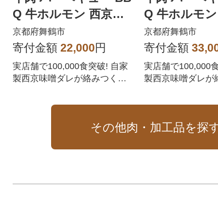
Q 牛ホルモン 西京味
Q 牛ホルモン
噌焼き 1.2kg
噌焼き 1.8kg
京都府舞鶴市
京都府舞鶴市
寄付金額
22,000
円
寄付金額
33,0
実店舗で100,000食突破! 自家
実店舗で100,000
製西京味噌ダレが絡みつく美
製西京味噌ダレが
味さの、稀少な高級シマチョ
味さの、稀少な高
ウ使用!
ウ使用!
その他肉・加工品を探