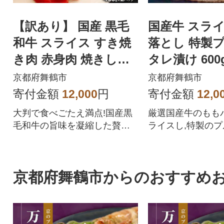
【訳あり】 国産 黒毛
国産牛 スライ
和牛 スライス すき焼
落とし 特製
き肉 赤身肉 焼きしゃ
タレ漬け 600
ぶ 焼肉 牛肩ウデ 800g
お供に
京都府舞鶴市
京都府舞鶴市
寄付金額
12,000
円
寄付金額
12,0
大判で食べごたえ満点!国産黒
厳選国産牛のもも
毛和牛の旨味を凝縮した贅沢
ライスし,特製の
赤身スライス!
に漬け込みました
焼くだけ簡単。
京都府舞鶴市からのおすすめ