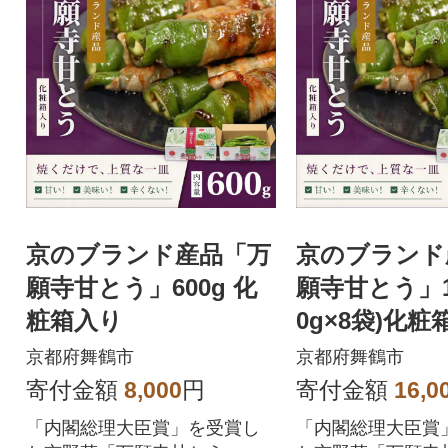
京のブランド産品「万
京のブランド
願寺甘とう」600g 化
願寺甘とう」1.
粧箱入り
0g×8袋)化粧
京都府舞鶴市
京都府舞鶴市
寄付金額
8,000
円
寄付金額
16,0
「内閣総理大臣賞」を受賞し
「内閣総理大臣賞