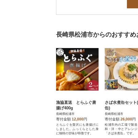
長崎県松浦市からのおすすめ
漁協直送 とらふぐ唐
さば水煮缶セット(
揚げ400g
缶)
長崎県松浦市
長崎県松浦市
寄付金額
12,000
円
寄付金額
26,000
円
とらふぐを贅沢にも唐揚げに
松浦市内の工場で製造
しました。ふっくらとした身
和・洋・中とアレンジ
に独特の甘味が特徴です。
「さば水煮缶」です。