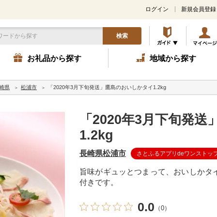
ログイン
新規会員登録
検索
お礼品から探す
地域から探す
崎県
松浦市
「2020年3月下旬発送」鷹島のおいしかタイ1.2kg
「2020年3月下旬発
1.2kg
長崎県松浦市
さとふるアプリdeワンストッ
旨味がギュッとつまって、おいしかタ
付きです。
0.0
（0）