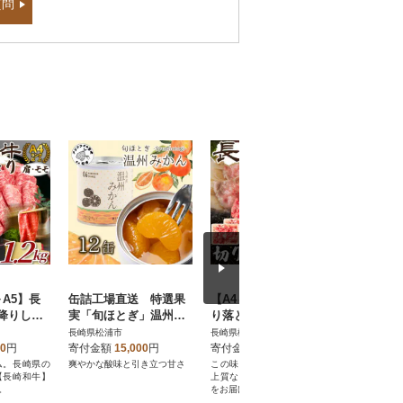
質問
～A5】長
缶詰工場直送 特選果
【A4～A5】長崎和牛切
「アジ
降りしゃ
実「旬ほとぎ」温州み
り落とし 1.2kg(600g
松浦」体
焼き用
かん12缶
×2p)(松浦市)
上!養殖
長崎県松浦市
長崎県松浦市
長崎県松浦
kg(松浦
らサクサ
00
円
寄付金額
15,000
円
寄付金額
15,000
円
寄付金額
ライ開き
ム。長崎県の
爽やかな酸味と引き立つ甘さ
この味プレミアム。長崎県の
脂の乗りと
【長崎和牛】
上質な黒毛和牛【長崎和牛】
が少ない養
。
をお届け致します。
ライは次元
尾開きの満