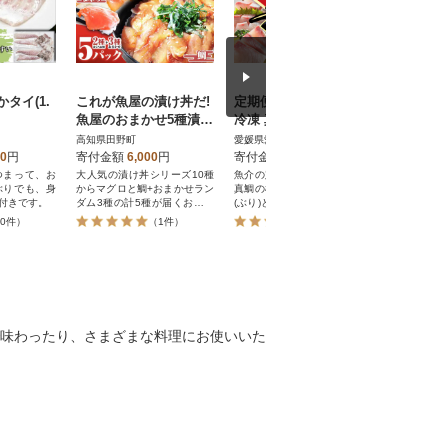
タイ(1.
これが魚屋の漬け丼だ!
定期便 6回 刺身 鮮魚
漁師の沖
魚屋のおまかせ5種漬け
冷凍 真空 パック 旬 か
鯛、ぶり
丼セット(マグロ+鯛+お
つお タイ ブリ シマア
(70g)×6
高知県田野町
愛媛県愛南町
熊本県天草
まかせ3種) 80g×5P
ジ カンパチ 高級
00
円
寄付金額
6,000
円
寄付金額
80,000
円
寄付金額
つまって、お
大人気の漬け丼シリーズ10種
魚介の定期便 かつおのたたき
ぶりでも、身
からマグロと鯛+おまかせラン
真鯛の柵にアラ付き 愛南の鰤
付きです。
ダム3種の計5種が届くお楽し
(ぶり)と勘八(かんぱち) 名物の
みシリーズ♪
愛南ゴールド真鯛 高級 縞鯵
0件）
（1件）
（4件）
(しまあじ)を6回にわたって新
鮮な状態で冷凍した魚介をお
届けします。
味わったり、さまざまな料理にお使いいた