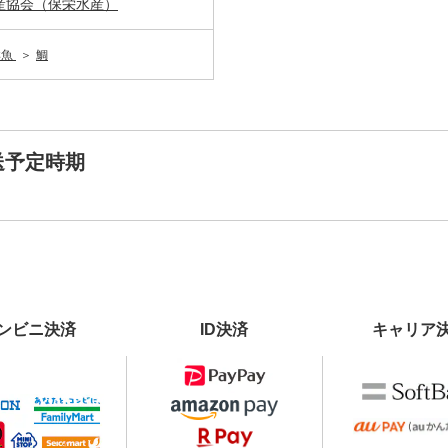
産協会（保栄水産）
鮮魚
鯛
送予定時期
ンビニ決済
ID決済
キャリア