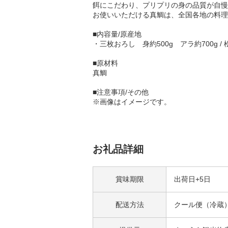
餌にこだわり、プリプリの身の品質が自慢
お使いいただける真鯛は、全国各地の料理
■内容量/原産地
・三枚おろし 身約500g アラ約700g /
■原材料
真鯛
■注意事項/その他
※画像はイメージです。
お礼品詳細
賞味期限
出荷日+5日
配送方法
クール便（冷蔵