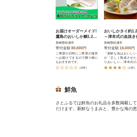
お届けオーダーメイド!
おいしかタイ約1.
鷹島のおいしか鯛1.2kg
～津本式の血抜き
×5
て～
長崎県松浦市
長崎県松浦市
寄付金額
80,000
円
寄付金額
18,000
円
ご希望の日時にご希望の場所
「新鮮な魚はおいしい
へお届けできるので贈り物に
が「正しく熟成させた
もおすすめです。
りおいしい」津本式の
仕立てでお届けします
（0件）
（1件）
鮮魚
さとふるでは鮮魚のお礼品を多数掲載して
だけます。新鮮なうまみと、豊かな海の恵