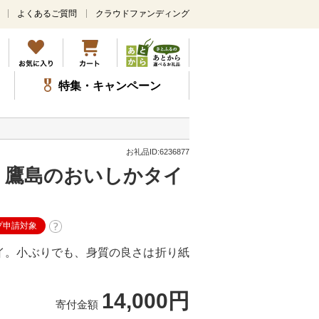
よくあるご質問
クラウドファンディング
メ
イ
ン
コ
ン
特集・キャンペーン
テ
ン
ツ
に
ス
お礼品ID:6236877
キ
送」鷹島のおいしかタイ
ッ
プ
プ申請対象
イ。小ぶりでも、身質の良さは折り紙
14,000円
寄付金額