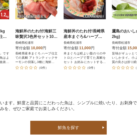
2kg
海鮮丼のたれ付!海鮮三
海鮮丼のたれ付!長崎県
鷹島のおいしか
仕立
昧贅沢3色丼セット100
産本まぐろ&ハーブ仕
2kg)
g×3パック
立ての真鯛 柵セット2
長崎県松浦市
長崎県松浦市
長崎県松浦市
種300g
寄付金額
10,000
円
寄付金額
11,000
円
寄付金額
15,0
」です
長崎県産本まぐろ ハーブ仕立
本まぐろは程よい脂のりの中
旨味がギュッと
魚はよ
ての真鯛 アトランティックサ
トロとハーブで育てた真鯛を
いしかタイ。小
血抜き
ーモンの切落し3種に海鮮丼の
セット お好みにカットするだ
質の良さは折り紙
たれをセット
けでアレンジ自由
（0件）
（0件）
（
います。鮮度と品質にこだわった魚は、シンプルに焼いたり、お刺身で
みを、ぜひご家庭でお楽しみください。
鮮魚を探す