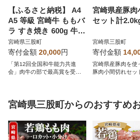
【ふるさと納税】 A4
宮崎県産豚肉
A5 等級 宮崎牛 ももバ
セット計2.0k
ラ すき焼き 600g 牛肉
冷凍 贈答 日本ハム
宮崎県三股町
宮崎県三股町
寄付金額
20,000
円
寄付金額
14,0
「第12回全国和牛能力共進
宮崎県産豚肉を使
会」肉牛の部で最高賞を受賞
豚肉小間切れセッ
した宮崎牛をご堪能くださ
い。
宮崎県三股町からのおすすめ