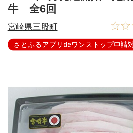
牛 全6回
宮崎県三股町
さとふるアプリdeワンストップ申請