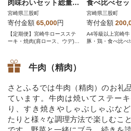
肉味わいセット総量約
食べ比べセッ
1.9kg【MI238】三股町
約6.5kg【MI
宮崎県三股町
宮崎県三股町
全3回
回
寄付金額
65,000
円
寄付金額
200,
【定期便】宮崎牛ロースステ
A4等級以上宮崎
ーキ・焼肉(肩ロース、ウデ)≪
豚・鶏・食べ比べ
総量約1.9kg≫バーベキューな
ミスジ込み!ごち
どでどうぞ!
の食卓も!
牛肉（精肉）
さとふるでは牛肉（精肉）のお礼
ています。牛肉は焼いてステーキ
り、すき焼きやしゃぶしゃぶなど
たりと様々な調理方法で楽しむこ
です。野菜と一緒にブラ...
続きを