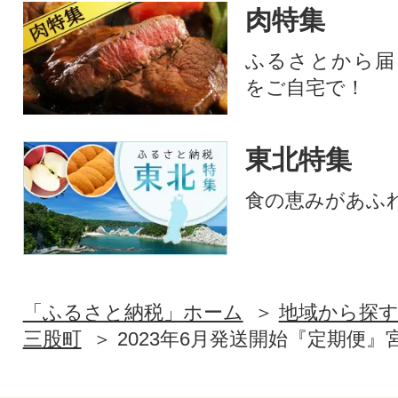
肉特集
ふるさとから届
をご自宅で！
東北特集
食の恵みがあふ
「ふるさと納税」ホーム
地域から探
三股町
2023年6月発送開始『定期便』