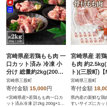
宮崎県産若鶏もも肉 一
宮崎県産 若鶏
口カット済み 冷凍 小
も肉 約2.5kg
分け 総量約2kg(200g×
ト)(三股町)【M
10)【MI145】
宮崎県三股町
宮崎県三股町
寄付金額
15,000
円
寄付金額
18,0
<宮崎県産>若鶏もも肉一口カ
県内産の新鮮な鶏
ット済み冷凍 計2kg 200g×10
すいサイズにカッ