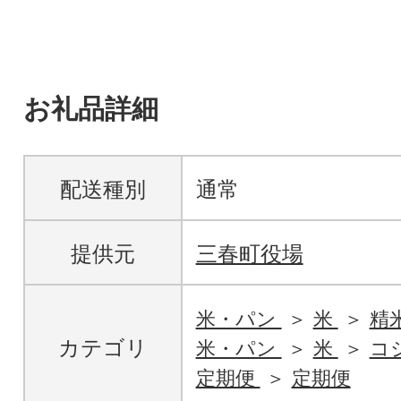
お礼品詳細
配送種別
通常
提供元
三春町役場
米・パン
米
精
カテゴリ
米・パン
米
コ
定期便
定期便