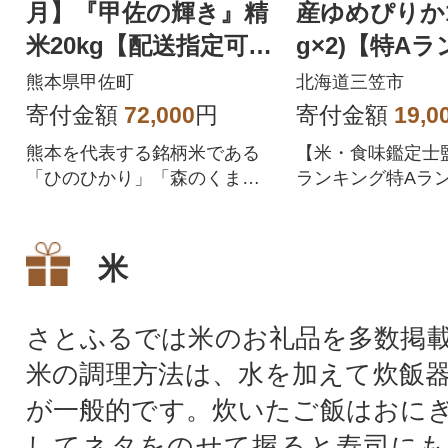
月】『甲佐の輝き』精
産ゆめぴりか10
米20kg【配送指定可】
g×2)【特A
【ZM】
短翌日発送【16
熊本県甲佐町
北海道三笠市
0】
寄付金額
72,000
円
寄付金額
19,0
熊本を代表する銘柄米である
【米・食味鑑定士
「ひのひかり」「森のくまさ
ランキング特Aラン
ん」などをブレンドした複数
めぴりか精米10kg
原料米です。 割れ米・欠け
米・白いお米など、訳ありの
米
お米を家計応援米としてご用
意しました。
さとふるでは米のお礼品を多数掲
米の調理方法は、水を加えて炊飯
が一般的です。炊いたご飯はおに
してネタをのせて握ると寿司にも