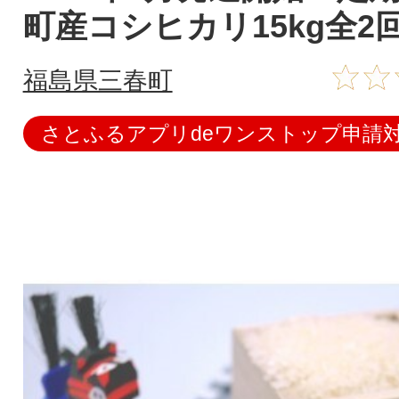
町産コシヒカリ15kg全2
福島県三春町
さとふるアプリdeワンストップ申請