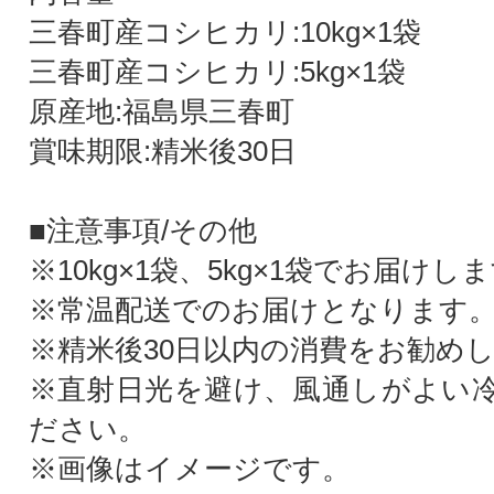
三春町産コシヒカリ:10kg×1袋
三春町産コシヒカリ:5kg×1袋
原産地:福島県三春町
賞味期限:精米後30日
■注意事項/その他
※10kg×1袋、5kg×1袋でお届けし
※常温配送でのお届けとなります
※精米後30日以内の消費をお勧め
※直射日光を避け、風通しがよい
ださい。
※画像はイメージです。