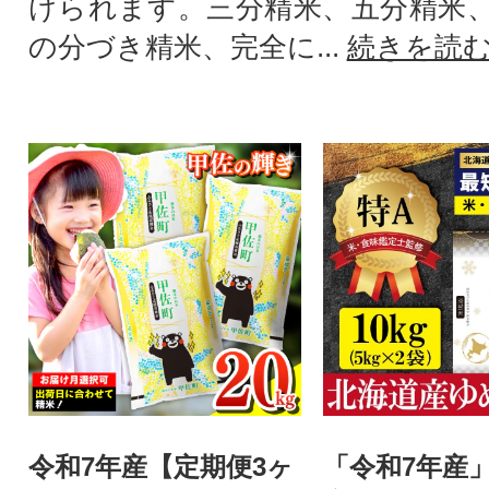
けられます。三分精米、五分精米
の分づき精米、完全に...
続きを読
令和7年産【定期便3ヶ
「令和7年産