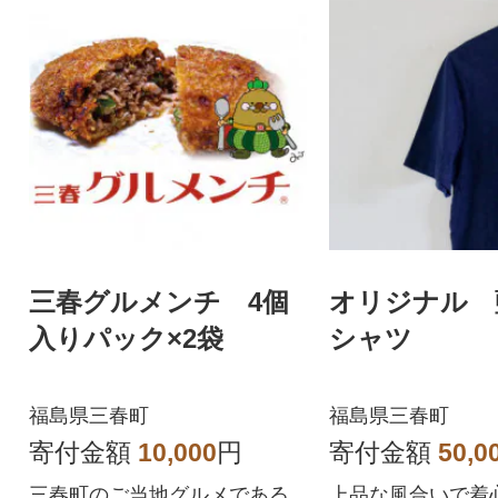
三春グルメンチ 4個
オリジナル 
入りパック×2袋
シャツ
福島県三春町
福島県三春町
寄付金額
10,000
円
寄付金額
50,0
三春町のご当地グルメである
上品な風合いで着