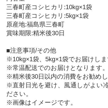
三春町産コシヒカリ:10kg×1袋
三春町産コシヒカリ:5kg×1袋
原産地:福島県三春町
賞味期限:精米後30日
■注意事項/その他
※10kg×1袋、5kg×1袋でお届けし
※常温配送でのお届けとなります
※精米後30日以内の消費をお勧め
※直射日光を避け、風通しがよい
ださい。
※画像はイメージです。