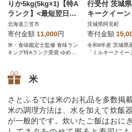
りか5kg(5kg×1)【特A
行受付 茨城県
ランク】<最短翌日発
キークイーン 
送>【1606508】
g(5kg×2袋)
北海道三笠市
茨城県阿見町
寄付金額
11,000
円
寄付金額
15,0
米・食味鑑定士監修 食味ラン
令和8年産 茨城県
キング特Aランク受賞 ゆめぴ
「ミルキークイー
りか精米5kg
お届けします!
米
さとふるでは米のお礼品を多数掲
米の調理方法は、水を加えて炊飯
が一般的です。炊いたご飯はおに
してネタをのせて握ると寿司にも