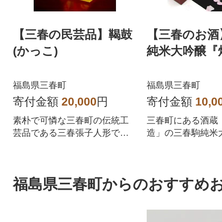
【三春の民芸品】鞨鼓
【三春のお酒
(かっこ)
純米大吟醸『
福島県三春町
福島県三春町
寄付金額
20,000
円
寄付金額
10,0
素朴で可憐な三春町の伝統工
三春町にある酒蔵
芸品である三春張子人形で
造」の三春駒純米
す。
『煌』です。
福島県三春町からのおすすめ