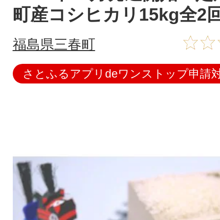
町産コシヒカリ15kg全2
福島県三春町
さとふるアプリdeワンストップ申請