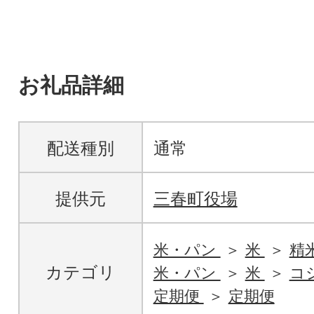
お礼品詳細
配送種別
通常
提供元
三春町役場
米・パン
米
精
カテゴリ
米・パン
米
コ
定期便
定期便