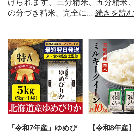
けられます。三分精米、五分精米
の分づき精米、完全に...
続きを読
「令和7年産」ゆめぴ
【令和8年産】