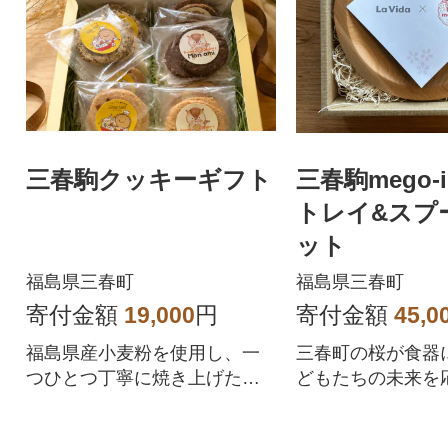
三春駒クッキーギフト
三春駒mego-
トレイ&スプ
ット
福島県三春町
福島県三春町
寄付金額
19,000
円
寄付金額
45,0
福島県産小麦粉を使用し、一
三春町の桜が食器
つひとつ丁寧に焼き上げた手
どもたちの未来を
作りクッキーの詰め合わせで
す。
す。