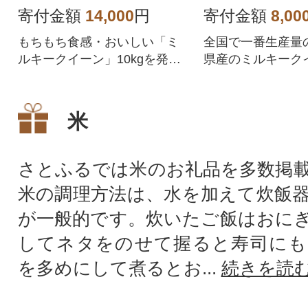
寄付金額
14,000
円
寄付金額
8,00
もちもち食感・おいしい「ミ
全国で一番生産量
ルキークイーン」10kgを発送
県産のミルキーク
日に合わせて精米してお届け
特の風味と冷めて
します。
柔らか食感で人気
米
さとふるでは米のお礼品を多数掲
米の調理方法は、水を加えて炊飯
が一般的です。炊いたご飯はおに
してネタをのせて握ると寿司にも
を多めにして煮るとお...
続きを読