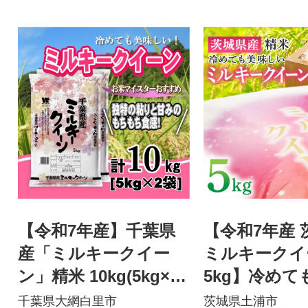
【令和7年産】千葉県
【令和7年産 
産「ミルキークイー
ミルキークイ
ン」精米 10kg(5kg×2
5kg】冷めて
袋)
いお米
千葉県大網白里市
茨城県土浦市