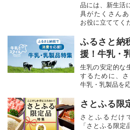
品には、新生活
具がたくさんあ
お役に立ててく
ふるさと納
援！牛乳・
生乳の安定的な
するために、さ
牛乳・乳製品を
さとふる限
さとふるだけ
「さとふる限定