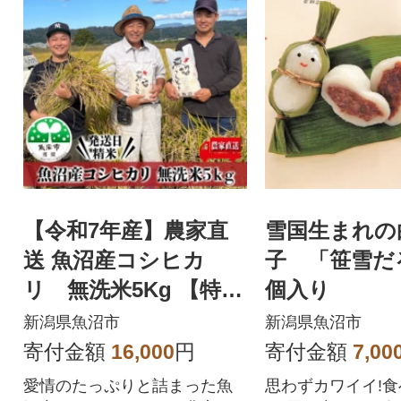
【令和7年産】農家直
雪国生まれの
送 魚沼産コシヒカ
子 「笹雪だ
リ 無洗米5Kg 【特産
個入り
魚沼】
新潟県魚沼市
新潟県魚沼市
寄付金額
16,000
円
寄付金額
7,00
愛情のたっぷりと詰まった魚
思わずカワイイ!