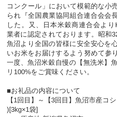
コンクール」において模範的な小
られ『全国農業協同組合連合会会
した。又、日本米穀商連合会よりH
業者に認定されております。昭和3
魚沼より全国の皆様に安全安心を
いお米をお届けするよう努めて参
一度、魚沼米穀自慢の【無洗米】
リ100%をご賞味ください。
■お礼品の内容について
【1回目】～【3回目】魚沼市産コシ
)[3kg×1袋]