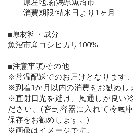
原産地:新潟県魚沼市
消費期限:精米日より1ヶ月
■原材料・成分
魚沼市産コシヒカリ100%
■注意事項/その他
※常温配送でのお届けとなります
※到着1か月以内の消費をお勧めし
※直射日光を避け、風通しが良い
ださい。(密封容器に入れて冷蔵
保存をお勧めします。)
※画像はイメージです。