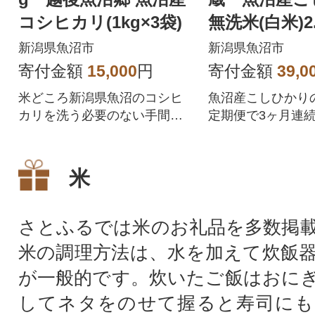
コシヒカリ(1kg×3袋)
無洗米(白米)2.
回
新潟県魚沼市
新潟県魚沼市
寄付金額
15,000
円
寄付金額
39,0
米どころ新潟県魚沼のコシヒ
魚沼産こしひかり
カリを洗う必要のない手間い
定期便で3ヶ月連
らずで便利な無洗米にしてお
ます。
届けします。
米
さとふるでは米のお礼品を多数掲
米の調理方法は、水を加えて炊飯
が一般的です。炊いたご飯はおに
してネタをのせて握ると寿司にも