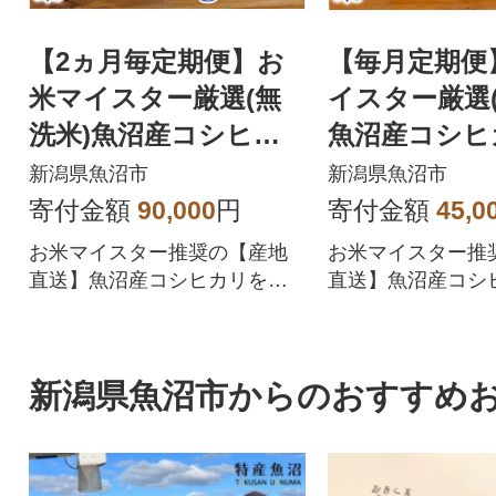
【2ヵ月毎定期便】お
【毎月定期便
米マイスター厳選(無
イスター厳選(
洗米)魚沼産コシヒカ
魚沼産コシヒ
リ100% 6kg(3kg×2)全
0% 5kg全3回
新潟県魚沼市
新潟県魚沼市
5回
寄付金額
90,000
円
寄付金額
45,0
お米マイスター推奨の【産地
お米マイスター推
直送】魚沼産コシヒカリを精
直送】魚沼産コシ
米したて、手間いらずの無洗
米したて、手間い
米にしてお届けします。
米にしてお届けし
新潟県魚沼市からのおすすめ