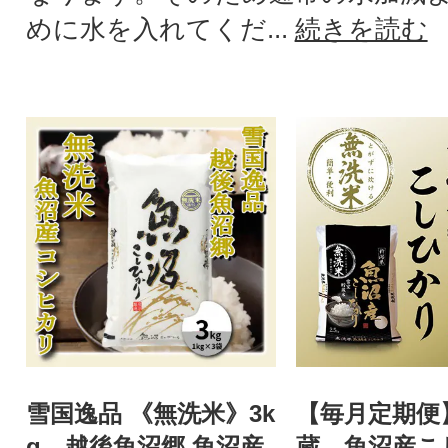
めに水を入れてくだ...
続きを読む
雪国逸品 《無洗米》3k
【毎月定期便
g 越後魚沼郷 魚沼産
蔵 魚沼産こ