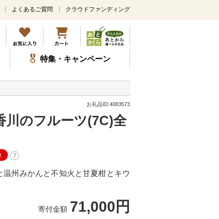
よくあるご質問
クラウドファンディング
メ
イ
ン
コ
ン
特集・キャンペーン
テ
ン
ツ
に
ス
お礼品ID:4083573
キ
川のフルーツ(7C)全
ッ
プ
象
と温州みかんと不知火と甘夏柑とキウ
71,000円
寄付金額