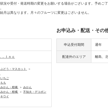
状況や受付・発送時期の変更をお願いする場合がございます。予めご了
。
始月は異なります。月々のフルーツに変更はございません。
お申込み・配送・その
申込受付期間
通年
Ｌ．Ｉｎｃ
配達外の
エリア
離島、
ぶどう・マスカット
ト
いちご
もも
みかん・柑橘
みかん
みかん・柑橘
不知火・デコポン
キウイ