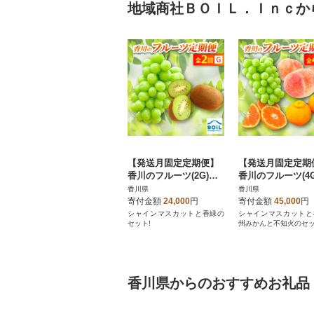
地域商社ＢＯＩＬ．Ｉｎｃか
【発送月固定定期便】
【発送月固定定期
香川のフルーツ(2G)全2
香川のフルーツ(4G
回
回
香川県
香川県
寄付金額
24,000
円
寄付金額
45,000
円
シャインマスカットと香緑の
シャインマスカットと
セット!
州みかんと不知火のセッ
香川県からのおすすめお礼品