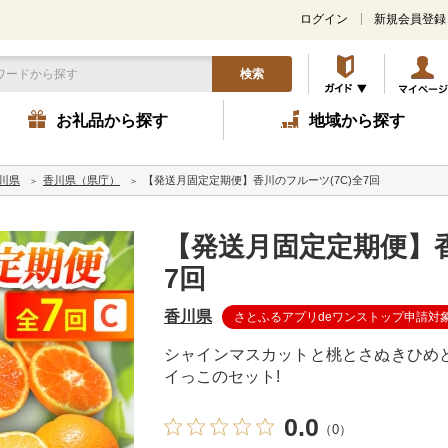
ログイン
新規会員登録
検索
お礼品から探す
地域から探す
川県
香川県（県庁）
【発送月固定定期便】香川のフルーツ(7C)全7回
【発送月固定定期便】香
7回
香川県
さとふるアプリdeワンストップ申請対
シャインマスカットと桃とさぬきひめ
イっこのセット!
0.0
（0）