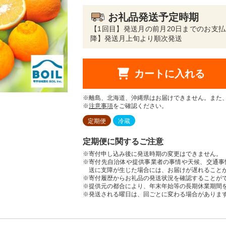
お礼品発送予定時期
【1回目】発送月の前月20日までのお支
降】発送月上旬より順次発送
カートに入れる
※離島、北海道、沖縄県はお届けできません。また
※
注意事項
をご確認ください。
定期便
冷蔵
定期便に関するご注意
※寄付申し込み後に発送時期の変更はできません。
※寄付先自治体や提供事業者の事情や天候、交通事
送に支障が生じた場合には、お届けが遅れること
※寄付履歴からお礼品の発送状況を確認することが
※提供元の都合により、年末年始等の長期休業期間
※発送される曜日は、回ごとに変わる場合がありま