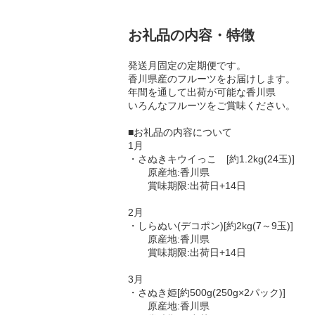
お礼品の内容・特徴
発送月固定の定期便です。
香川県産のフルーツをお届けします。
年間を通して出荷が可能な香川県
いろんなフルーツをご賞味ください。
■お礼品の内容について
1月
・さぬきキウイっこ [約1.2kg(24玉)]
原産地:香川県
賞味期限:出荷日+14日
2月
・しらぬい(デコポン)[約2kg(7～9玉)]
原産地:香川県
賞味期限:出荷日+14日
3月
・さぬき姫[約500g(250g×2パック)]
原産地:香川県