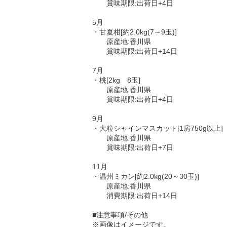
賞味期限:出荷日+4日
5月
・甘夏柑[約2.0kg(7～9玉)]
原産地:香川県
賞味期限:出荷日+14日
7月
・桃[2kg 8玉]
原産地:香川県
賞味期限:出荷日+4日
9月
・大粒シャインマスカット[1房750g以上]
原産地:香川県
賞味期限:出荷日+7日
11月
・温州ミカン[約2.0kg(20～30玉)]
原産地:香川県
消費期限:出荷日+14日
■注意事項/その他
※画像はイメージです。