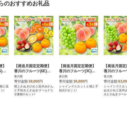
らのおすすめお礼品
便】
【発送月固定定期便】
【発送月固定定期便】
【発送月固定
)全4
香川のフルーツ(6E)全6
香川のフルーツ(3C)全3
香川のフルーツ
回
回
回
香川県
香川県
香川県
寄付金額
58,000
円
寄付金額
36,000
円
寄付金額
63,0
桃と温
桃とさぬきひめと温州みかん
シャインマスカットと桃と不
シャインマスカ
ト!
と不知火とさぬきゴールドと
知火のセット!
ぬきひめと温州
甘夏柑のセット!
火とさぬきゴール