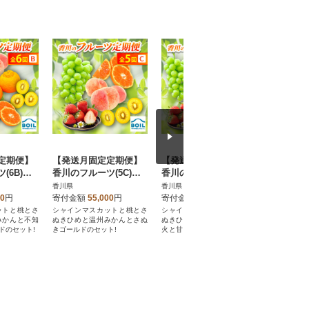
定期便】
【発送月固定定期便】
【発送月固定定期便】
甘夏柑 約
(6B)全6
香川のフルーツ(5C)全5
香川のフルーツ(7A)全7
回
回
香川県
香川県
香川県
00
円
寄付金額
55,000
円
寄付金額
71,000
円
寄付金額
ットと桃とさ
シャインマスカットと桃とさ
シャインマスカットと桃とさ
ザクザク食
みかんと不知
ぬきひめと温州みかんとさぬ
ぬきひめと温州みかんと不知
ぴったり!
ドのセット!
きゴールドのセット!
火と甘夏柑とさぬきゴールド
のセット!