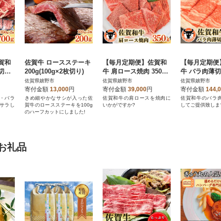
賀和
佐賀牛 ロースステーキ
【毎月定期便】佐賀和
【毎月定期便
切れ
200g(100g×2枚切り)
牛 肩ロース焼肉 350g
牛 バラ肉薄切り
12回
全3回
全12回
佐賀県嬉野市
佐賀県嬉野市
佐賀県嬉野市
寄付金額
13,000
円
寄付金額
39,000
円
寄付金額
144,
・バラ
きめ細やかなサシが入った佐
佐賀和牛の肩ロースを焼肉に
佐賀和牛のバラ
サラし
賀牛のロースステーキを100g
いかがですか?
してご提供致しま
。
のハーフカットにしました!
お礼品