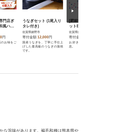
専門店ぎ
うなぎセット (1尾入り
[肥前吉田焼]水玉茶器セ
人気のう
和風ハン
タレ付き)
ットB【急須1・湯呑(中
ンケアセッ
り
煎茶)2】【副千製陶
佐賀県嬉野市
佐賀県嬉野市
佐賀県嬉野
所】
00
円
寄付金額
12,000
円
寄付金額
25,000
円
寄付金額
店のお味をご
国産うなぎを、丁寧に手仕上
お好きな茶器で、ほっと一
うれしの茶
げした最高級のうなぎの蒲焼
息。
分)配合ス
です。
かな旨味があります。褐毛和種は熊本県や