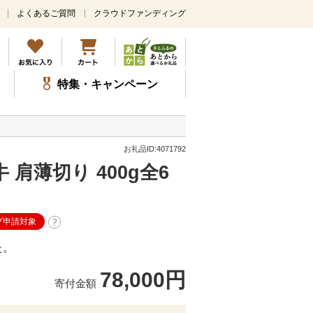
よくあるご質問
クラウドファンディング
メ
イ
ン
コ
ン
特集・キャンペーン
テ
ン
ツ
に
ス
お礼品ID:4071792
キ
肩薄切り 400g全6
ッ
プ
プ申請対象
た。
78,000円
寄付金額