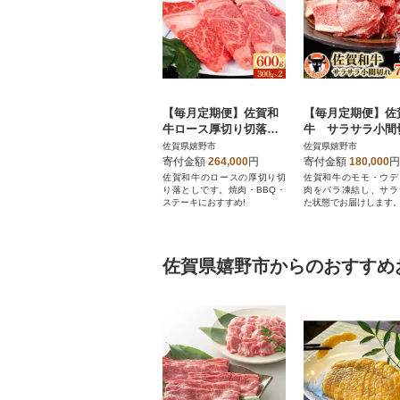
【毎月定期便】佐賀和
【毎月定期便】佐
牛ロース厚切り切落し3
牛 サラサラ小間
00g×2全12回
(切落し)350g×2全
佐賀県嬉野市
佐賀県嬉野市
寄付金額
264,000
円
寄付金額
180,000
円
佐賀和牛のロースの厚切り切
佐賀和牛のモモ・ウデ
り落としです。焼肉・BBQ・
肉をバラ凍結し、サラ
ステーキにおすすめ!
た状態でお届けします
佐賀県嬉野市からのおすすめ