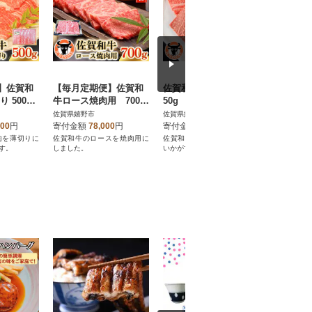
】佐賀和
【毎月定期便】佐賀和
佐賀和牛肩ロース焼肉3
佐賀和牛
 500g
牛ロース焼肉用 700g
50g
切落し30
全3回
佐賀県嬉野市
佐賀県嬉野市
佐賀県嬉野
000
円
寄付金額
78,000
円
寄付金額
13,000
円
寄付金額
肉を薄切りに
佐賀和牛のロースを焼肉用に
佐賀和牛の肩ロースを焼肉に
佐賀和牛の
す。
しました。
いかがですか?
り落としで
ステーキにお