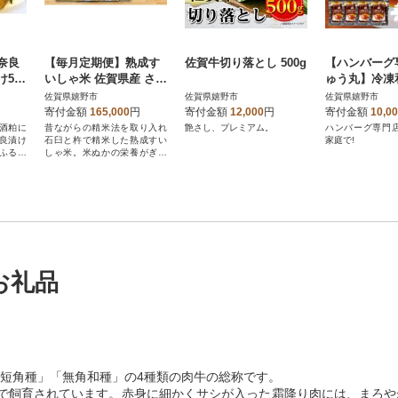
奈良
【毎月定期便】熟成す
佐賀牛切り落とし 500g
【ハンバーグ
け550
いしゃ米 佐賀県産 さが
ゅう丸】冷凍
びより15Kg全3回
バーグ4個入
佐賀県嬉野市
佐賀県嬉野市
佐賀県嬉野市
寄付金額
165,000
円
寄付金額
12,000
円
寄付金額
10,0
酒粕に
昔ながらの精米法を取り入れ
艶さし、プレミアム。
ハンバーグ専門
良漬け
石臼と杵で精米した熟成すい
家庭で!
ふるさ
しゃ米。米ぬかの栄養がぎゅ
っと詰まったお米です。
お礼品
短角種」「無角和種」の4種類の肉牛の総称です。
で飼育されています。赤身に細かくサシが入った霜降り肉には、まろや