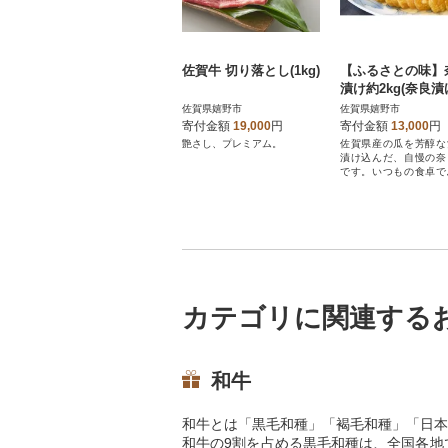
佐賀牛 切り落とし(1kg)
【ふるさとの味】
漬け約2kg(奈良漬
g・酒粕1,450g)
佐賀県嬉野市
佐賀県嬉野市
寄付金額
19,000
円
寄付金額
13,000
円
艶さし、プレミアム。
佐賀県産の瓜を芳醇な
漬け込んだ、自慢の奈
です。いつもの食卓で
との味をどうぞ。
カテゴリに関連する
和牛
和牛とは「黒毛和種」「褐毛和種」「日本
和牛の9割を占める黒毛和種は、全国各地