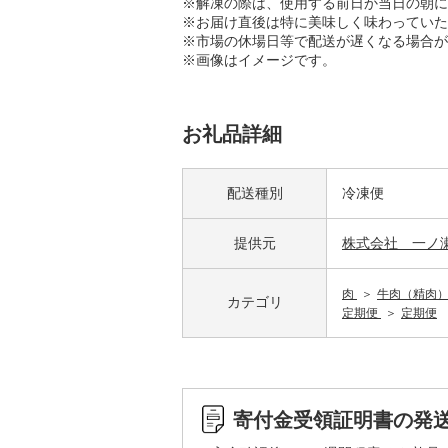
※解凍の際は、使用する前日か当日の朝に
※お届け直後は特に美味しく味わっていた
※市場の休場日等で配送が遅くなる場合が
※画像はイメージです。
お礼品詳細
配送種別
冷凍便
提供元
株式会社 一ノ
肉
牛肉（精肉
カテゴリ
定期便
定期便
寄付金受領証明書の発