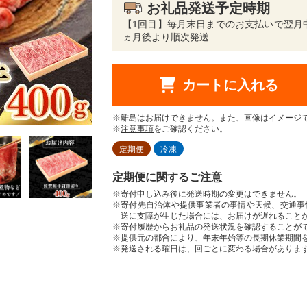
お礼品発送予定時期
【1回目】毎月末日までのお支払いで翌月
ヵ月後より順次発送
カートに入れる
※離島はお届けできません。また、画像はイメージ
※
注意事項
をご確認ください。
定期便
冷凍
定期便に関するご注意
※寄付申し込み後に発送時期の変更はできません。
※寄付先自治体や提供事業者の事情や天候、交通事
送に支障が生じた場合には、お届けが遅れること
※寄付履歴からお礼品の発送状況を確認することが
※提供元の都合により、年末年始等の長期休業期間
※発送される曜日は、回ごとに変わる場合がありま