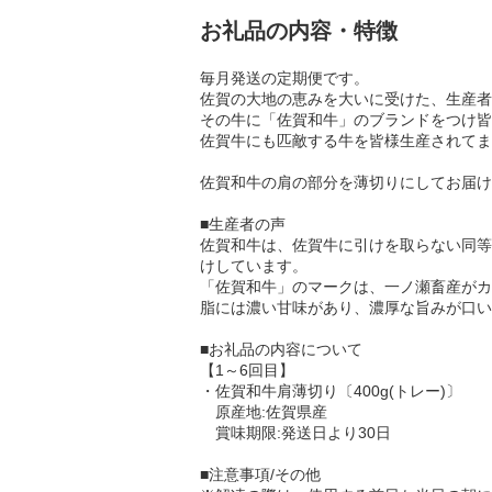
お礼品の内容・特徴
毎月発送の定期便です。
佐賀の大地の恵みを大いに受けた、生産者
その牛に「佐賀和牛」のブランドをつけ皆
佐賀牛にも匹敵する牛を皆様生産されてま
佐賀和牛の肩の部分を薄切りにしてお届け
■生産者の声
佐賀和牛は、佐賀牛に引けを取らない同等
けしています。
「佐賀和牛」のマークは、一ノ瀬畜産がカ
脂には濃い甘味があり、濃厚な旨みが口い
■お礼品の内容について
【1～6回目】
・佐賀和牛肩薄切り〔400g(トレー)〕
原産地:佐賀県産
賞味期限:発送日より30日
■注意事項/その他