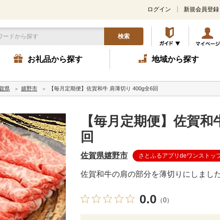
ログイン
新規会員登録
検索
お礼品から探す
地域から探す
賀県
嬉野市
【毎月定期便】佐賀和牛 肩薄切り 400g全6回
【毎月定期便】佐賀和牛 
回
佐賀県嬉野市
さとふるアプリdeワンストッ
佐賀和牛の肩の部分を薄切りにしまし
0.0
（0）