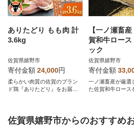
ありたどり もも肉 計
【一ノ瀬畜産
3.6kg
賀和牛ロース 
ック
佐賀県嬉野市
佐賀県嬉野市
寄付金額
24,000
円
寄付金額
33,0
柔らかい肉質の佐賀のブラン
一ノ瀬畜産が厳選
ド鶏『ありたどり』をお届け
た佐賀和牛ロースを
します。
クにてご提供しま
佐賀県嬉野市からのおすすめ