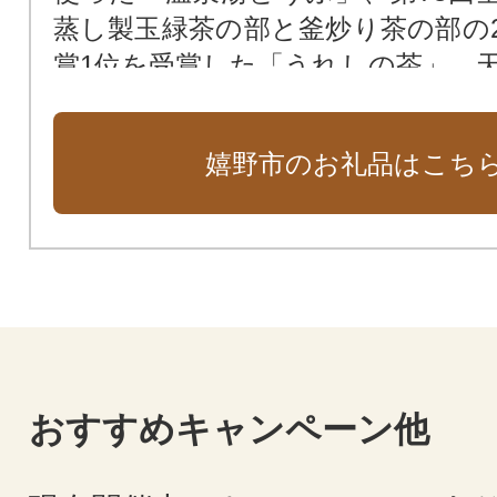
蒸し製玉緑茶の部と釜炒り茶の部の
賞1位を受賞した「うれしの茶」、天正
7年）磁鉱石の発見によりはじまり
ともに一盛一衰を重ねながら長い
嬉野市のお礼品はこち
きた「肥前吉田焼」など、嬉野を
礼品を多数取り揃えております。
る魅力を感じられる特産品をぜひ
い。
おすすめキャンペーン他