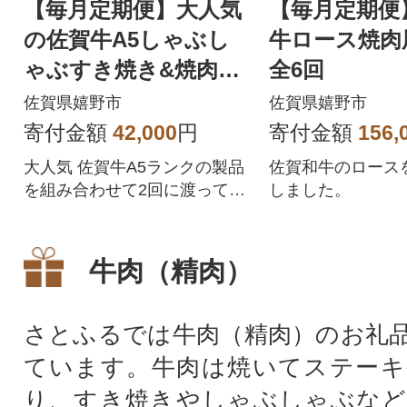
【毎月定期便】大人気
【毎月定期便
の佐賀牛A5しゃぶし
牛ロース焼肉用
ゃぶすき焼き&焼肉セ
全6回
ット(各400g)全2回
佐賀県嬉野市
佐賀県嬉野市
寄付金額
42,000
円
寄付金額
156,
大人気 佐賀牛A5ランクの製品
佐賀和牛のロース
を組み合わせて2回に渡ってお
しました。
届けします!
牛肉（精肉）
さとふるでは牛肉（精肉）のお礼
ています。牛肉は焼いてステーキ
り、すき焼きやしゃぶしゃぶなど