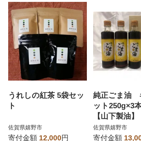
うれしの紅茶 5袋セッ
純正ごま油 
ト
ット250g×3
【山下製油】
佐賀県嬉野市
佐賀県嬉野市
寄付金額
12,000
円
寄付金額
13,0