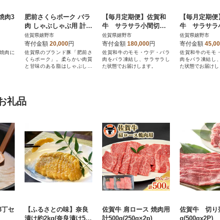
焼肉3
肥前さくらポーク バラ
【毎月定期便】佐賀和
【毎月定期便
肉 しゃぶしゃぶ用 計1.
牛 サラサラ小間切れ
牛 サラサラ
2kg
(切落し)350g×2全12回
(切落し)350g
佐賀県嬉野市
佐賀県嬉野市
佐賀県嬉野市
寄付金額
20,000
円
寄付金額
180,000
円
寄付金額
45,0
焼肉に
佐賀県のブランド豚「肥前さ
佐賀和牛のモモ・ウデ・バラ
佐賀和牛のモモ
くらポーク」。柔らかい肉質
肉をバラ凍結し、サラサラし
肉をバラ凍結し
と甘味のある脂はしゃぶしゃ
た状態でお届けします。
た状態でお届けし
ぶにピッタリです!
お礼品
3丁セ
【ふるさとの味】奈良
佐賀牛 肩ロース 焼肉用
佐賀牛 切り
漬け約2kg(奈良漬け550
計500g(250g×2p)
g(500gx2P)