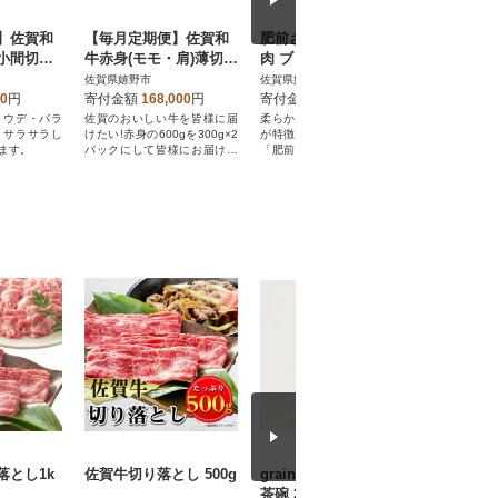
】佐賀和
【毎月定期便】佐賀和
肥前さくらポーク バラ
【毎月定
小間切れ
牛赤身(モモ・肩)薄切り
肉 ブロック 約750g
ロースステ
×2全3回
600g(300g×2)全12回
(100g×
佐賀県嬉野市
佐賀県嬉野市
佐賀県嬉野
00
円
寄付金額
168,000
円
寄付金額
10,000
円
寄付金額
・ウデ・バラ
佐賀のおいしい牛を皆様に届
柔らかい肉質と甘味のある脂
きめ細やか
、サラサラし
けたい!赤身の600gを300g×2
が特徴の佐賀県のブランド豚
賀牛のロース
ます。
パックにして皆様にお届け致
「肥前さくらポーク」をブロ
のハーフカ
します!
ックでお届けします。
落とし1k
佐賀牛切り落とし 500g
grain QUILT・WOOD
純米大吟醸
茶碗 2点set
8L