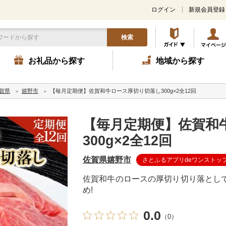
ログイン
新規会員登録
検索
お礼品から探す
地域から探す
賀県
嬉野市
【毎月定期便】佐賀和牛ロース厚切り切落し300g×2全12回
【毎月定期便】佐賀和
300g×2全12回
佐賀県嬉野市
さとふるアプリdeワンストッ
佐賀和牛のロースの厚切り切り落としで
め!
0.0
（0）