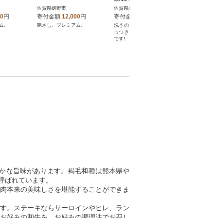
佐賀県嬉野市
佐賀県嬉野市
佐賀県嬉野
00
円
寄付金額
12,000
円
寄付金額
15,000
円
寄付金額
ム。
艶さし、プレミアム。
洗うのもラクラク!ご飯粒がく
山田錦を4
っつきにくい!機能的なお茶碗
大吟醸酒で
です!
かな旨味があります。褐毛和種は熊本県や
呼ばれています。
肉本来の美味しさを堪能することができま
す。ステーキならサーロインやヒレ、ラン
お好みの和牛を、お好みの調理法でお召し