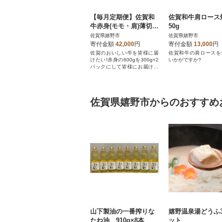
【毎月定期便】佐賀和
佐賀和牛肩ロース
牛赤身(モモ・肩)薄切り
50g
600g(300g×2)全3回
佐賀県嬉野市
佐賀県嬉野市
寄付金額
42,000
円
寄付金額
13,000
円
佐賀のおいしい牛を皆様に届
佐賀和牛の肩ロースを
けたい!赤身の600gを300g×2
いかがですか?
パックにして皆様にお届け致
します!
佐賀県嬉野市からのおすすめ
山下製油の一番搾りな
嬉野温泉湯どうふ
たね油 910g×8本
ット