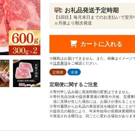
お礼品発送予定時期
【1回目】毎月末日までのお支払いで翌月
ヵ月後より順次発送
カートに入れる
※離島はお届けできません。また、画像はイメージ
※
注意事項
をご確認ください。
定期便
冷凍
定期便に関するご注意
※寄付申し込み後に発送時期の変更はできません。
※寄付先自治体や提供事業者の事情や天候、交通事
送に支障が生じた場合には、お届けが遅れること
※寄付履歴からお礼品の発送状況を確認することが
※提供元の都合により、年末年始等の長期休業期間
※発送される曜日は、回ごとに変わる場合がありま