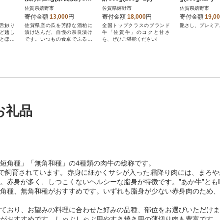
g・酒粕1,450g)
佐賀県嬉野市
佐賀県嬉野市
佐賀県嬉野市
寄付金額
13,000
円
寄付金額
18,000
円
寄付金額
19,0
舌触り
佐賀県産の瓜を芳醇な酒粕に
全国トップクラスのブランド
艶さし、プレミア
ど越し
漬け込んだ、自慢の奈良漬け
牛「佐賀牛」のコクと甘さ
とほの
です。いつもの食卓でふるさ
を、ぜひご堪能ください!
い
との味をどうぞ。
お礼品
短角種」「無角和種」の4種類の肉牛の総称です。
で飼育されています。赤身に細かくサシが入った霜降り肉には、まろや
。赤身が多く、しつこくないヘルシーな脂身が特徴です。”あか牛”とも
角種、無角和種がおすすめです。いずれも脂身が少ない赤身肉のため、
ており、お望みの料理に合わせた好みの品種、部位をお選びいただけま
がおすすめです。しゃぶしゃぶ用やすき焼き用の薄切り肉も豊富です。