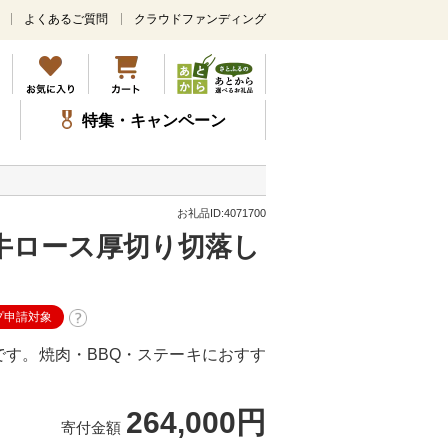
よくあるご質問
クラウドファンディング
メ
イ
ン
コ
ン
特集・キャンペーン
テ
ン
ツ
に
ス
お礼品ID:4071700
キ
牛ロース厚切り切落し
ッ
プ
プ申請対象
す。焼肉・BBQ・ステーキにおすす
264,000円
寄付金額