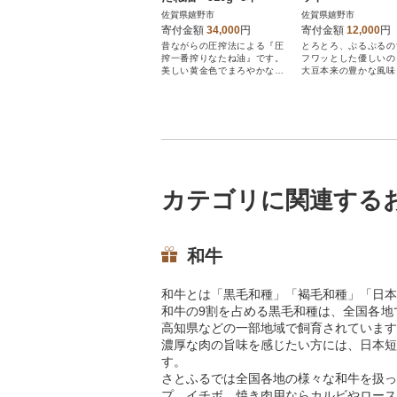
佐賀県嬉野市
佐賀県嬉野市
寄付金額
34,000
円
寄付金額
12,000
円
昔ながらの圧搾法による『圧
とろとろ、ぷるぷるの
搾一番搾りなたね油』です。
フワッとした優しいの
美しい黄金色でまろやかな味
大豆本来の豊かな風味
わい。
かな甘みをご堪能下さ
カテゴリに関連する
和牛
和牛とは「黒毛和種」「褐毛和種」「日本
和牛の9割を占める黒毛和種は、全国各地
高知県などの一部地域で飼育されています
濃厚な肉の旨味を感じたい方には、日本短
す。
さとふるでは全国各地の様々な和牛を扱っ
プ、イチボ、焼き肉用ならカルビやロース