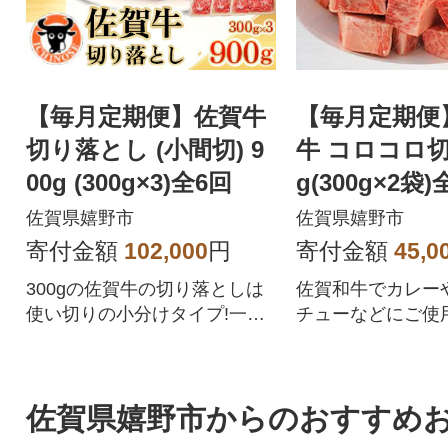
【毎月定期便】佐賀牛
【毎月定期便
切り落とし (小間切) 9
牛 コロコロ切
00g (300g×3)全6回
g(300g×2袋)
佐賀県嬉野市
佐賀県嬉野市
寄付金額
102,000
円
寄付金額
45,0
300gの佐賀牛の切り落としは
佐賀和牛でカレー
使い切りの小分けタイプ!一頭
チューなどにご使
分のいろいろな部位を切り落
き、お肉の食感を
しでお届け!
い。
佐賀県嬉野市からのおすすめ