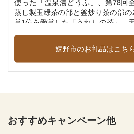
使った「温泉湯どうふ」、第78回
蒸し製玉緑茶の部と釜炒り茶の部の
賞1位を受賞した「うれしの茶」、天正
7年）磁鉱石の発見によりはじまり
ともに一盛一衰を重ねながら長い
嬉野市のお礼品はこち
きた「肥前吉田焼」など、嬉野を
礼品を多数取り揃えております。
る魅力を感じられる特産品をぜひ
い。
おすすめキャンペーン他