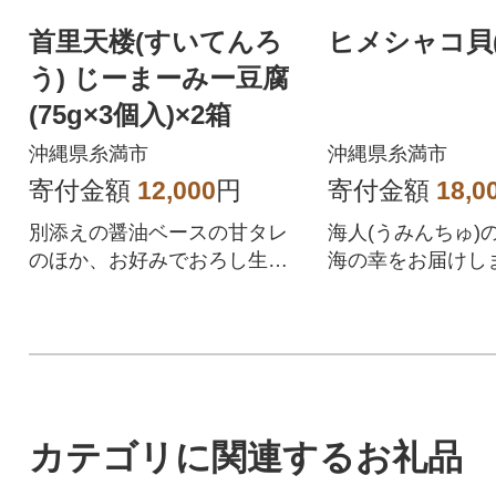
首里天楼(すいてんろ
ヒメシャコ貝(約
う) じーまーみー豆腐
(75g×3個入)×2箱
沖縄県糸満市
沖縄県糸満市
寄付金額
12,000
円
寄付金額
18,0
別添えの醤油ベースの甘タレ
海人(うみんちゅ)
のほか、お好みでおろし生姜
海の幸をお届けし
や味噌などを添えても美味し
くいただけます。
カテゴリに関連するお礼品