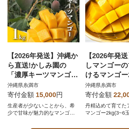
【2026年発送】沖縄か
【2026年発
ら直送!かしみ園の
しマンゴーの
「濃厚キーツマンゴ
けるマンゴー2
ー」1kg
用)
沖縄県糸満市
沖縄県糸満市
寄付金額
15,000
円
寄付金額
22,0
生産者が少ないことから、希
丹精込めて育てた
少で甘味が魅力的なマンゴー
マンゴー2kg(3~6
です。
致します。