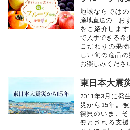
地域ならではの
産地直送の「お
をご紹介します
で入手できる希
こだわりの果物
しい旬の逸品の
お楽しみくださ
東日本大震災
2011年3月に
災から15年。
復興のいま、そ
要とされる支援