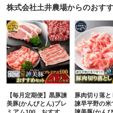
株式会社土井農場からのおす
【毎月定期便】黒豚諫
豚肉切り落とし1
美豚(かんびとん)プレ
諫早平野の米
ミアム100 おすすめ
諫美豚(かんび