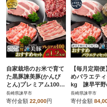
自家栽培のお米で育て
【毎月定期便
た黒豚諫美豚(かんび
めバラエティ
とん)プレミアム100
kg 諫早平
おすすめセット1.2kg
てた諫美豚(
長崎県諫早市
長崎県諫早市
ん)全3回
寄付金額
22,000
円
寄付金額
84,0