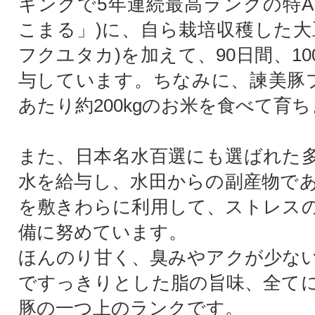
キングで5年連続最高ランクの特
こまる」)に、自ら栽培収穫した大
フクユタカ)を加えて、90日間、1
与しています。ちなみに、諫美豚
あたり約200kgのお米を食べて育
また、日本名水百選にも選ばれた
水を給与し、水田からの副産物で
を敷きわらに利用して、ストレス
備に努めています。
ほんのり甘く、臭みやアクが少な
ですっきりとした脂の旨味、全て
豚の一つ上のランクです。