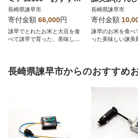
セット1.2kg全3回
長崎県諫早市
長崎県諫早市
寄付金額
66,000
円
寄付金額
10,0
諌早でとれたお米と大豆を食
諫早のお米を食べ
べて諌早で育った、美味しい
った美味しい諫美
諫美豚プレミアムをぜひご賞
賞味ください。
味ください。
長崎県諫早市からのおすすめ