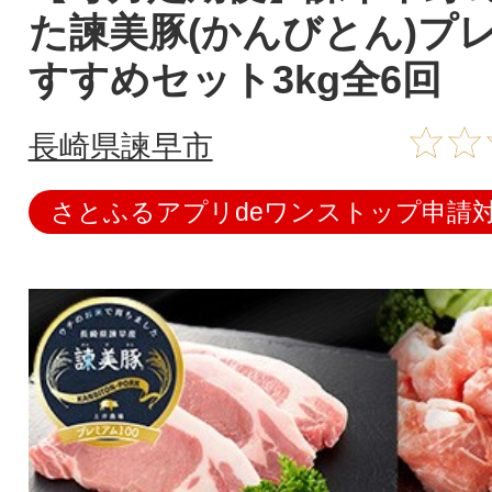
た諫美豚(かんびとん)プ
すすめセット3kg全6回
長崎県諫早市
さとふるアプリdeワンストップ申請