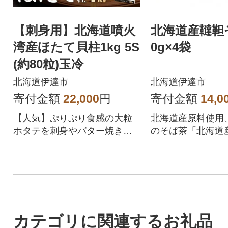
【刺身用】北海道噴火
北海道産韃靼
湾産ほたて貝柱1kg 5S
0g×4袋
(約80粒)玉冷
北海道伊達市
北海道伊達市
寄付金額
22,000
円
寄付金額
14,0
【人気】ぷりぷり食感の大粒
北海道産原料使用
ホタテを刺身やバター焼きで
のそば茶「北海道
楽しめる帆立
茶 100g×4袋」で
カテゴリに関連するお礼品