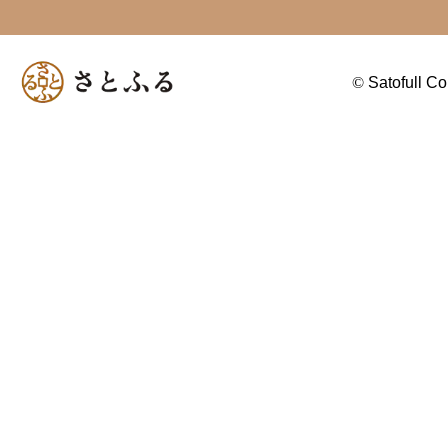
©
Satofull Co.