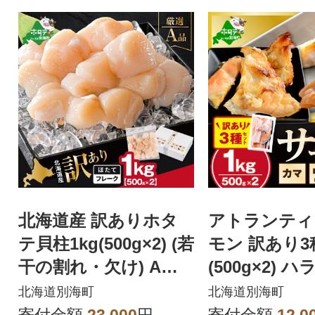
北海道産 訳ありホタ
アトランティ
テ貝柱1kg(500g×2) (若
モン 訳あり3種
干の割れ・欠け) A品
(500g×2) 
ほたて貝柱刺身用
マ・中骨(中落
北海道別海町
北海道別海町