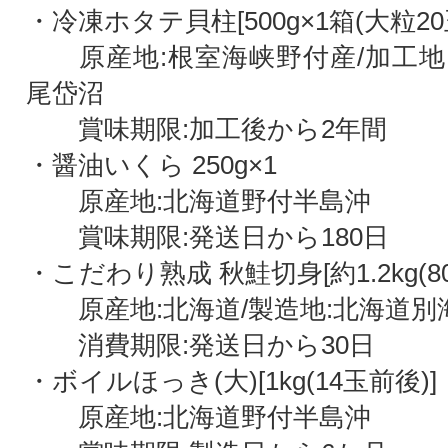
・冷凍ホタテ貝柱[500g×1箱(大粒20
原産地:根室海峡野付産/加工地
尾岱沼
賞味期限:加工後から2年間
・醤油いくら 250g×1
原産地:北海道野付半島沖
賞味期限:発送日から180日
・こだわり熟成 秋鮭切身[約1.2kg(80g
原産地:北海道/製造地:北海道別
消費期限:発送日から30日
・ボイルほっき(大)[1kg(14玉前後)]
原産地:北海道野付半島沖