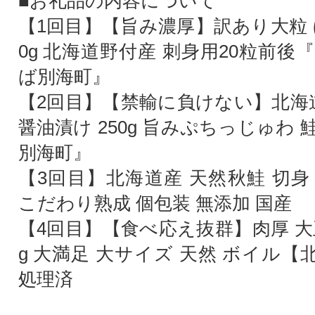
■お礼品の内容について
【1回目】【旨み濃厚】訳あり大粒 
0g 北海道野付産 刺身用20粒前
ば別海町』
【2回目】【禁輸に負けない】北海道
醤油漬け 250g 旨みぷちっじゅわ
別海町』
【3回目】北海道産 天然秋鮭 切身 約1
こだわり熟成 個包装 無添加 国産
【4回目】【食べ応え抜群】肉厚 大
g 大満足 大サイズ 天然 ボイル
処理済