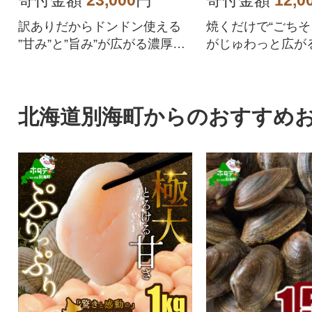
寄付金額
23,000
円
寄付金額
12,0
訳ありだからドンドン使える
焼くだけで“ごちそ
”甘み”と”旨み”が広がる濃厚ホ
がじゅわっと広が
タテ ぷりっぷり食感 & ねっと
マ・中骨(中落ち)
り食感
み食べ比べ
北海道別海町からのおすすめ