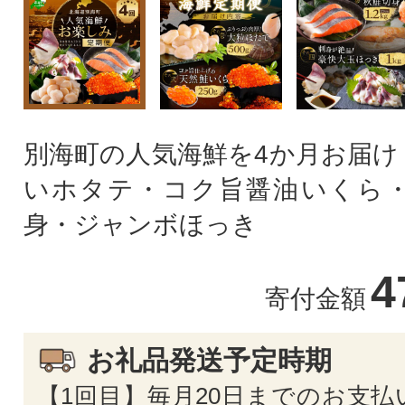
別海町の人気海鮮を4か月お届け
いホタテ・コク旨醤油いくら・
身・ジャンボほっき
4
寄付金額
お礼品発送予定時期
【1回目】毎月20日までのお支払