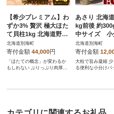
【希少プレミアム】わ
あさり 北海道 
ずか3% 贅沢 極大ほた
kg前後 約30
て貝柱1kg 北海道野付
中サイズ 小
産ならでは ホタテと
産 天然 殻
北海道別海町
北海道別海町
いえば別海町
寄付金額
44,000
円
寄付金額
12,0
「ほたての概念」が変わるか
大粒で旨み凝縮 
もしれない ぷりっぷり肉厚濃
る便利な小分けパ
厚 とろける甘さ 冷凍お届け 贈
汁や酒蒸し、バタ
答 生食用刺身
な国産 浅利
カテゴリに関連するお礼品