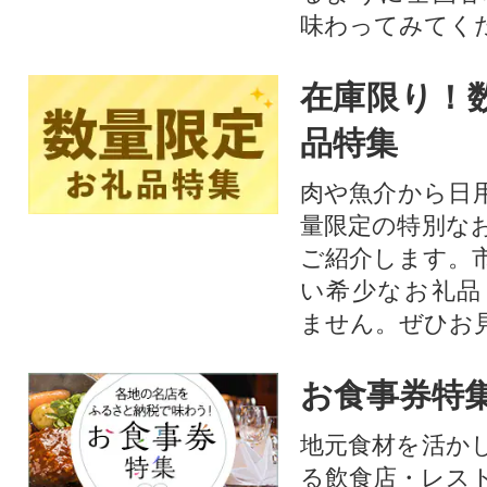
味わってみてく
在庫限り！
品特集
肉や魚介から日
量限定の特別な
ご紹介します。
い希少なお礼品
ません。ぜひお見
お食事券特
地元食材を活か
る飲食店・レス