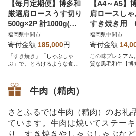
【毎月定期便】博多和
【A4～A5】
厳選肩ロースうす切り
肩ロースしゃ
500g×2P 計1000g(中
すき焼き用 6
間市)全5回
間市)
福岡県中間市
福岡県中間市
寄付金額
185,000
円
寄付金額
14,0
「すき焼き」「しゃぶしゃ
この味プレミアム
ぶ」で、とろけるような食感
質な黒毛和牛【博
をお楽しみください!!
お届け致します。
牛肉（精肉）
さとふるでは牛肉（精肉）のお礼
ています。牛肉は焼いてステーキ
り、すき焼きやしゃぶしゃぶなど