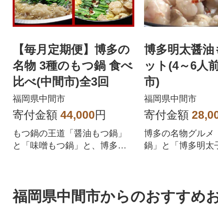
【毎月定期便】博多の
博多明太醤油
名物 3種のもつ鍋 食べ
ット(4～6人前
比べ(中間市)全3回
市)
福岡県中間市
福岡県中間市
寄付金額
44,000
円
寄付金額
28,0
もつ鍋の王道「醤油もつ鍋」
博多の名物グルメ
と「味噌もつ鍋」と、博多な
鍋」と「博多明太
らではの「明太もつ鍋」の3種
しいコラボ。
を食べ比べて下さい。
福岡県中間市からのおすすめ