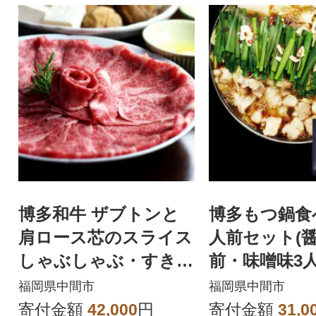
博多和牛 ザブトンと
博多もつ鍋食
肩ロース芯のスライス
人前セット(
しゃぶしゃぶ・すき焼
前・味噌味3人
き用 6人前(中間市)
市)
福岡県中間市
福岡県中間市
寄付金額
42,000
円
寄付金額
31,0