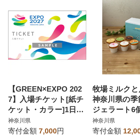
【GREEN×EXPO 202
牧場ミルクと
7】入場チケット[紙チ
神奈川県の季
ケット・カラー]1日券
ジェラート6
(小人)
神奈川県
神奈川県
寄付金額
7,000
円
寄付金額
12,0