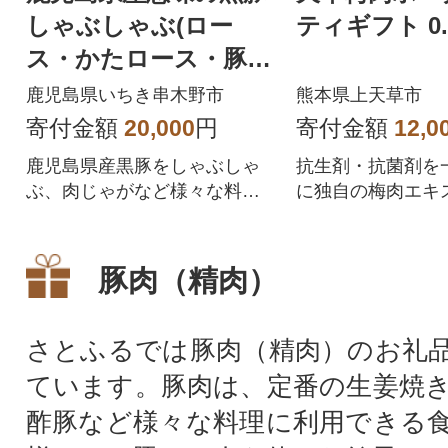
しゃぶしゃぶ(ロー
ティギフト 0.
ス・かたロース・豚ば
ら)+切落しセット 合計
鹿児島県いちき串木野市
熊本県上天草市
3kg
寄付金額
20,000
円
寄付金額
12,0
鹿児島県産黒豚をしゃぶしゃ
抗生剤・抗菌剤を
ぶ、肉じゃがなど様々な料理
に独自の梅肉エキ
でお楽しみください♪
育て上げた天草梅
豚肉（精肉）
さとふるでは豚肉（精肉）のお礼
ています。豚肉は、定番の生姜焼
酢豚など様々な料理に利用できる