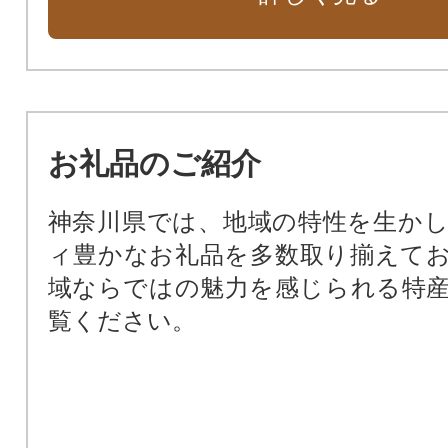
神奈川県水源環境保全・再生基金
かながわ森林基金
ともに生きる社会かながわ憲章
神奈川県子ども・子育て基金
児童相談所などの子どもたちに笑顔
お礼品のご紹介
南方諸地域戦没者追悼沖縄神奈川の
かながわ筋電義手バンク
神奈川県では、地域の特性を生か
かながわペットのいのち基金
ィ豊かなお礼品を多数取り揃えて
神奈川県まなびや基金
域ならではの魅力を感じられる特
神奈川県奨学金基金
覧ください。
学び舎は、教室だけではありません
ドや中庭の芝生化を進めています～
政策局
総務局