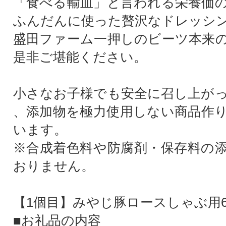
「食べる輸血」と言われる栄養価
ふんだんに使った贅沢なドレッシ
盛田ファーム一押しのビーツ本来
是非ご堪能ください。
小さなお子様でも安全に召し上が
、添加物を極力使用しない商品作
います。
※合成着色料や防腐剤・保存料の
おりません。
【1個目】みやじ豚ロースしゃぶ用64
■お礼品の内容