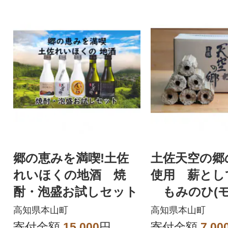
郷の恵みを満喫!土佐
土佐天空の郷
れいほくの地酒 焼
使用 薪とし
酎・泡盛お試しセット
もみのひ(
イト)20kg入
高知県本山町
高知県本山町
寄付金額
15,000
円
寄付金額
7,00