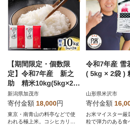
【期間限定・個数限
令和7年産 雪若
定】令和7年産 新之
( 5kg × 2袋 
助 精米10kg(5kg×2
袋) 特別企画
新潟県加茂市
山形県米沢市
寄付金額
18,000
円
寄付金額
16,0
東京・南青山の料亭などで使
お米マイスター厳選
われる極上米。コシヒカリに
粒で弾力のある食
代わる新たなブランド米で
姫の弟分 雪若丸 