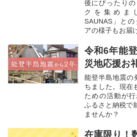
後にぴったりの
クを集めま
SAUNAS」と
アの様子もお届
令和6年能登
災地応援お
能登半島地震の
ちました。現在
ための活動が行
ふるさと納税で
ませんか？
在庫限り！