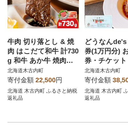
牛肉 切り落とし & 焼
どうなんde's
肉 はこだて和牛 計730
券(1万円分) 
g 和牛 あか牛 焼肉セ
券・チケット
ット バーベキュー
北海道木古内町
北海道木古内町
寄付金額
22,500
円
寄付金額
38,5
北海道 木古内町 ふるさと納税
北海道 木古内町 
返礼品
返礼品