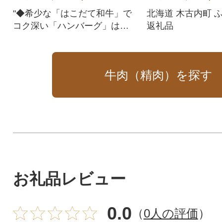
"◆希少な「はこだて和牛」で
北海道 木古内町 
コク深い「ハンバーグ」はい
返礼品
かがですか?「はこだて和
牛」...木古内町の酪農家が育て
たブランド「あか毛」和牛で
牛肉（精肉）を探す
年間出荷数はわずか220頭と希
少です。「黒毛」和牛との違
いは、脂より赤身が優位であ
ること。和牛特有のさしが苦
手な方にも美味しく味わって
いただける、大変上品な牛肉
です。"
お礼品レビュー
0.0
（
0人の評価
）