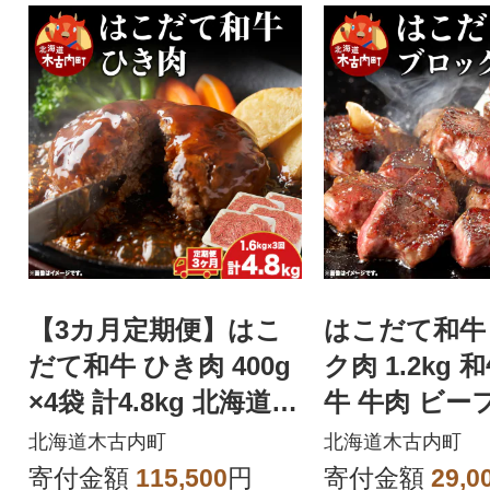
【3カ月定期便】はこ
はこだて和牛
だて和牛 ひき肉 400g
ク肉 1.2kg 
×4袋 計4.8kg 北海道
牛 牛肉 ビーフ
牛肉 ビーフ 赤身 国産
産 北海道 ブ
北海道木古内町
北海道木古内町
寄付金額
115,500
円
寄付金額
29,0