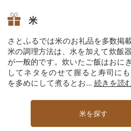
が高く、ビタミンやミネラル
しさを決めるとい
が豊富です!また白米と比較し
り」。この「粘り
て、ビタミンB群、カルシウム
大の特徴である「
米
やマグネシウムなどのミネラ
ス米」の代表品種
ル、食物繊維、タンパク質な
ークイーン」。炊
どが多く含まれています。
っ白な輝き、柔ら
さとふるでは米のお礼品を多数掲
粘りと甘みをお楽
米の調理方法は、水を加えて炊飯
い。
が一般的です。炊いたご飯はおに
してネタをのせて握ると寿司にも
を多めにして煮るとお...
続きを読
米を探す