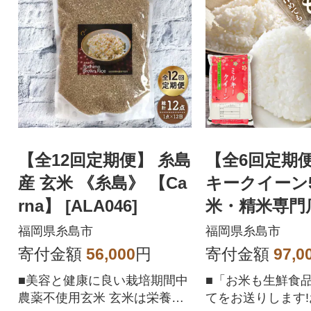
【全12回定期便】 糸島
【全6回定期便
産 玄米 《糸島》 【Ca
キークイーン5
rna】 [ALA046]
米・精米専門
一郎商店】[AD
福岡県糸島市
福岡県糸島市
寄付金額
56,000
円
寄付金額
97,0
■美容と健康に良い栽培期間中
■「お米も生鮮食
農薬不使用玄米 玄米は栄養価
てをお送りします