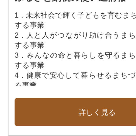
1．未来社会で輝く子どもを育むま
する事業
2．人と人がつながり助け合うま
する事業
3．みんなの命と暮らしを守るま
する事業
4．健康で安心して暮らせるまち
る事業
5．ブランド糸島で活気あふれる
関する事業
詳しく見る
6．快適で住みよいまちづくりに関
7．その他市長が特に必要と認めた