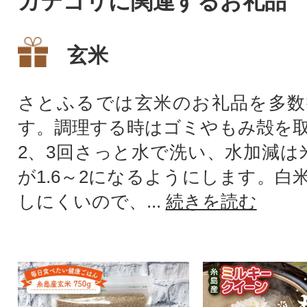
カテゴリに関連するお礼品
家族が多いご家庭へや、大人
数が集まるパーティ、ギフト
玄米
にもおすすめです。
さとふるでは玄米のお礼品を多数
す。調理する時はゴミやもみ殻を
2、3回さっと水で洗い、水加減は
が1.6～2になるようにします。白
しにくいので、...
続きを読む