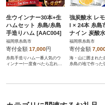
生ウインナー30本+生
強炭酸水 レモン
ハムセット 糸島/糸島
l × 24本 糸島市/スター
手造りハム [AAC004]
ナイン 炭酸水 
RM003]
福岡県糸島市
福岡県糸島市
寄付金額
17,000
円
寄付金額
7,00
糸島手造りハム一番人気のウ
海・山に囲まれた
ィンナー!一度食べたら忘れら
糸島の地で作った
れないドイツ伝統の味、生ウ
【配送期日】1週
インナー!バーベキュー、焼
期限または消費期
肉、お弁当のおかず、鍋の具
期限】製造から18
にも。もちろんフライパンで
量・規格等】500m
手軽に焼いてお召し上がりい
■サイズ単品:6.60c
ただけます。5種類合計30本の
0cm(高さ)ケース:27
ボリュームに生ハムもついて
40.7cm(縦)×21.5