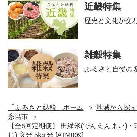
近畿特集
歴史と文化が交
雑穀特集
ふるさと自慢の
「ふるさと納税」ホーム
地域から探
糸島市
【全6回定期便】 田縁米(でんえんまい)・
じ) 玄米 5kg 米 [ATM009]