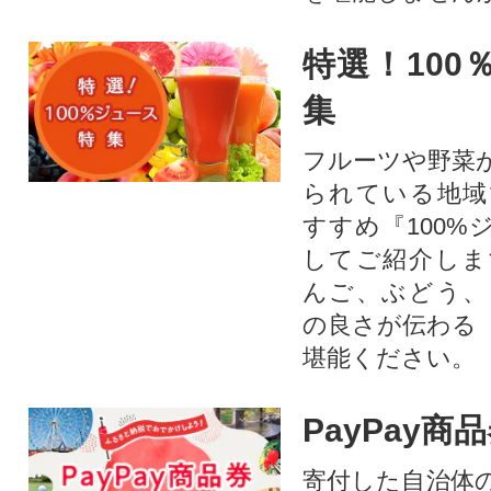
特選！100
集
フルーツや野菜
られている地域
すすめ『100%
してご紹介しま
んご、ぶどう、
の良さが伝わる
堪能ください。
PayPay商
寄付した自治体