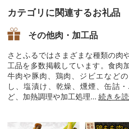
たたき 藁焼き カツオタタキ 柵
ても大活躍の魚介
カテゴリに関連するお礼品
天然 鰹 かつお かつおのたたき
本鮪 クロマグロ さく 中トロ
その他肉・加工品
さとふるではさまざまな種類の肉
工品を多数掲載しています。食肉
牛肉や豚肉、鶏肉、ジビエなどの
し、塩漬け、乾燥、燻煙、缶詰・
ど、加熱調理や加工処理...
続きを読