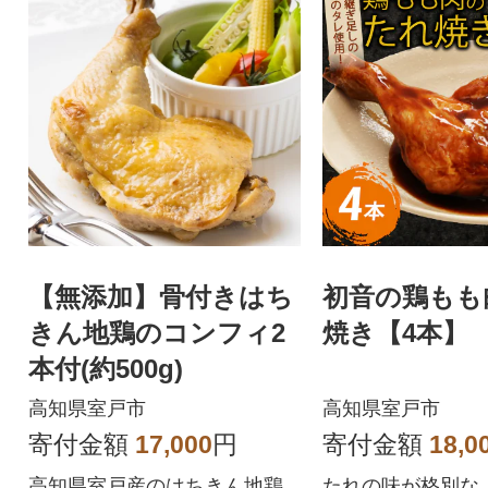
【無添加】骨付きはち
初音の鶏もも
きん地鶏のコンフィ2
焼き【4本】
本付(約500g)
高知県室戸市
高知県室戸市
寄付金額
17,000
円
寄付金額
18,0
高知県室戸産のはちきん地鶏
たれの味が格別な