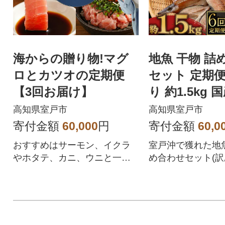
海からの贈り物!マグ
地魚 干物 詰
ロとカツオの定期便
セット 定期便
【3回お届け】
り 約1.5kg 
の サバ アジ
高知県室戸市
高知県室戸市
寄付金額
60,000
円
寄付金額
60,0
おすすめはサーモン、イクラ
室戸沖で獲れた地
やホタテ、カニ、ウニと一緒
め合わせセット(訳
に海鮮丼などでお楽しみくだ
当店人気の鯵(アジ
さい。惣菜 おかず 小分け 小袋
マス、鯛などから
簡単 お手軽 天然 魚 魚介類 人
魚干物を2か月間隔
気 冷凍 たたき 料理 6万円 600
便でお届け!冷凍
00円 マグロ わら焼き まぐろ
いるので、料理の