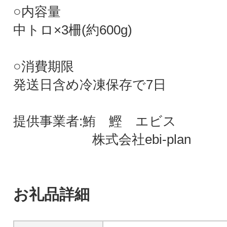
○内容量
中トロ×3柵(約600g)
○消費期限
発送日含め冷凍保存で7日
提供事業者:鮪 鰹 エビス
株式会社ebi-plan
お礼品詳細