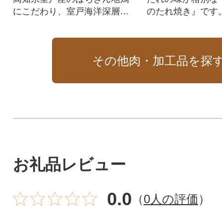
にこだわり、室戸海洋深層水
のたれ焼き』です
の塩と高知産のニンニクで作
焼き鳥の代わりに
ったガーリックオイルとフレ
トされる方が多い
ッシュハーブでマリネし、低
その他肉・加工品を探
温でじっくりと火を入れまし
た。手間暇かけたホテルの味
をご家庭で簡単に美味しくお
召し上がりいただけます。
お礼品レビュー
0.0
（
0人の評価
）