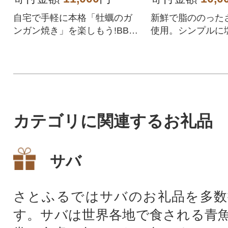
自宅で手軽に本格「牡蠣のガ
新鮮で脂ののった
ンガン焼き」を楽しもう!BBQ
使用。シンプルに
やアウトドアなど大人数でも
付け、スモーク液
楽しめる、大容量1.5kgでお届
炙ることで鯖の旨
けします!
てました。
カテゴリに関連するお礼品
サバ
さとふるではサバのお礼品を多数
す。サバは世界各地で食される青