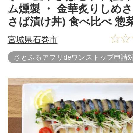
ム燻製 ・ 金華炙りしめさ
さば漬け丼) 食べ比べ 惣
宮城県石巻市
さとふるアプリdeワンストップ申請