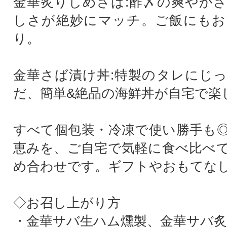
金華炙りしめさば:酢〆の爽やか
しさが絶妙にマッチ。ご飯にもお
り。
金華さば漬け丼:特製のタレにじ
だ、簡単&絶品の海鮮丼が自宅で楽
すべて個包装・冷凍で使い勝手も
恵みを、ご自宅で気軽に食べ比べ
め合わせです。ギフトやおもてなし
◇お召し上がり方
・金華サバ生ハム燻製、金華サバ炙