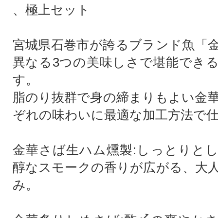
、極上セット
宮城県石巻市が誇るブランド魚「
異なる3つの美味しさで堪能でき
す。
脂のり抜群で身の締まりもよい金
ぞれの味わいに最適な加工方法で
金華さば生ハム燻製:しっとりと
醇なスモークの香りが広がる、大
み。