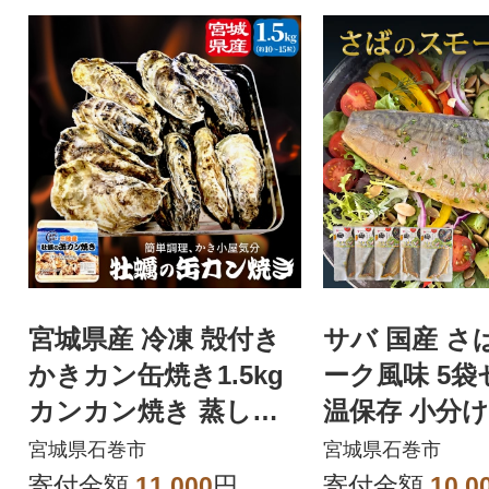
宮城県産 冷凍 殻付き
サバ 国産 さ
かきカン缶焼き1.5kg
ーク風味 5袋
カンカン焼き 蒸し牡
温保存 小分け
蠣 牡蠣 カキ 焼き牡蠣
和風 鯖 燻製
宮城県石巻市
宮城県石巻市
寄付金額
11,000
円
寄付金額
10,0