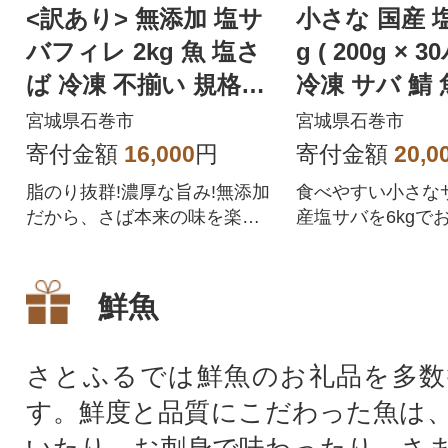
<訳あり> 無添加 塩サ
小さな 国産 塩
バフィレ 2kg 魚 塩さ
g ( 200g × 30パック )
ば 冷凍 不揃い 規格外
冷凍 サバ 鯖 
焼き魚 切り身
塩さば
宮城県石巻市
宮城県石巻市
寄付金額
16,000
円
寄付金額
20,0
脂のり抜群!濃厚な旨み!無添加
食べやすい小さな
だから、さば本来の味を楽し
産塩サバを6kgで
める。焼いても煮ても揚げて
も、絶品サバフィレで、毎日
の食卓を、もっと美味しく!
鮮魚
さとふるでは鮮魚のお礼品を多数
す。鮮度と品質にこだわった魚は
いたり、お刺身で味わったり、さ