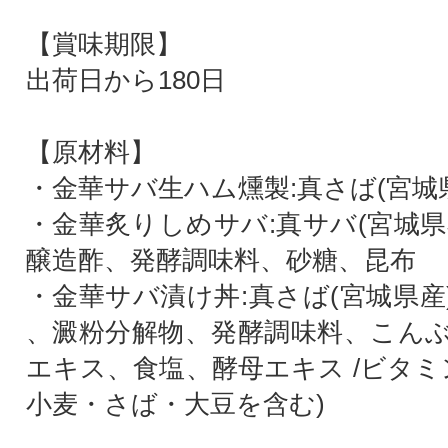
【賞味期限】
出荷日から180日
【原材料】
・金華サバ生ハム燻製:真さば(宮城
・金華炙りしめサバ:真サバ(宮城県
醸造酢、発酵調味料、砂糖、昆布
・金華サバ漬け丼:真さば(宮城県産
、澱粉分解物、発酵調味料、こん
エキス、食塩、酵母エキス /ビタミ
小麦・さば・大豆を含む)